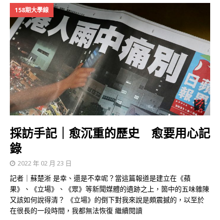
158期大學線
採訪手記｜愈沉重的歷史 愈要用心記
錄
2022 年 02 月 23 日
記者｜蘇楚淅 是幸、還是不幸呢？當這篇報道是建立在《蘋
果》、《立場》、《眾》等新聞媒體的遺跡之上，箇中的五味雜陳
又該如何說得清？ 《立場》的倒下對我來說是頗震撼的，以至於
在很長的一段時間，我都無法恢復
繼續閱讀