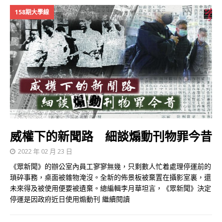
158期大學線
威權下的新聞路 細談煽動刊物罪今昔
2022 年 02 月 23 日
《眾新聞》的辦公室內員工寥寥無幾，只剩數人忙着處理停運前的
瑣碎事務，桌面被雜物淹沒。全新的佈景板被棄置在攝影室裏，還
未來得及被使用便要被遺棄。總編輯李月華坦言，《眾新聞》決定
停運是因政府近日使用煽動刊
繼續閱讀