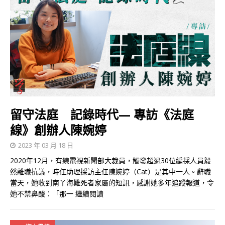
留守法庭 記錄時代— 專訪《法庭
線》創辦人陳婉婷
2023 年 03 月 18 日
2020年12月，有線電視新聞部大裁員，觸發超過30位編採人員毅
然離職抗議，時任助理採訪主任陳婉婷（Cat）是其中一人。辭職
當天，她收到南丫海難死者家屬的短訊，感謝她多年追蹤報道，令
她不禁鼻酸：「那一
繼續閱讀