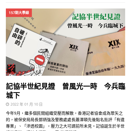
157期大學線
記協半世紀見證 曾風光一時 今兵臨
城下
2022 年 01 月 10 日
今年9月，繼多個民間組織受壓而解散，香港記者協會成為眾矢之
的，被保安局局長鄧炳強及警務處處長蕭澤頤先後點名批評「有違
專業」、「滲透校園」，壓力之大可謂前所未見。記協誕生於半世