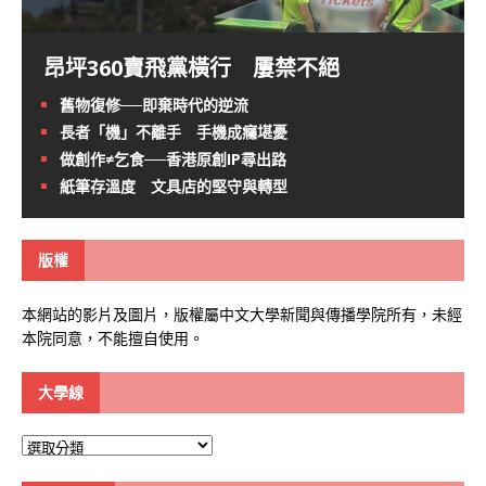
昂坪360賣飛黨橫行 屢禁不絕
舊物復修──即棄時代的逆流
長者「機」不離手 手機成癮堪憂
做創作≠乞食──香港原創IP尋出路
紙筆存溫度 文具店的堅守與轉型
版權
本網站的影片及圖片，版權屬中文大學新聞與傳播學院所有，未經
本院同意，不能擅自使用。
大學線
大
學