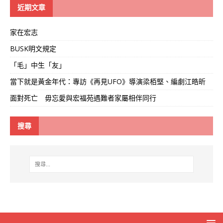
線
近期文章
家在宏志
BUSK明文規定
「毛」中生「友」
當下就是黃金年代：專訪《再見UFO》導演梁栢堅、編劇江皓昕
面對死亡 毋忘愛與宏福苑遇難者家屬相伴同行
搜尋