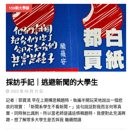
159期大學線
採訪手記｜逃避新聞的大學生
2022 年 03 月 15 日
記者｜郭寶鴻 早在上期構思稿題時，執編半開玩笑地說出一個悲
哀的現實：「新聞系學生不看新聞。」這句說話對我而言何等真
實，同時無比諷刺，所以當老師提議這條稿題時，我便對此充滿興
趣，想了解眾多大學生是否與我
繼續閱讀