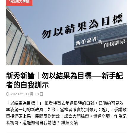
165期大學線
新秀新論｜勿以結果為目標──新手記
者的自我訓示
2023 年 03 月 18 日
「以結果為目標！」 單看特首去年選舉時的口號，已隱約可見效
率凌駕一切的新政風。如今，當權者確實說到做到：近月，爭議政
策接連硬上馬，民間反對無效，議會大開綠燈。世道崩壞，作為記
者初哥，還能如何自我勸勉？
繼續閱讀