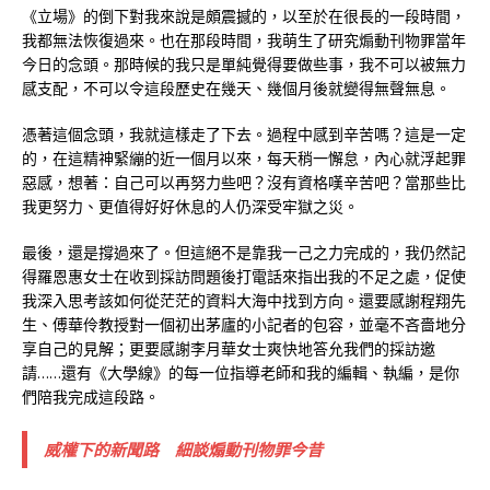
《立場》的倒下對我來說是頗震撼的，以至於在很長的一段時間，
我都無法恢復過來。也在那段時間，我萌生了研究煽動刊物罪當年
今日的念頭。那時候的我只是單純覺得要做些事，我不可以被無力
感支配，不可以令這段歷史在幾天、幾個月後就變得無聲無息。
憑著這個念頭，我就這樣走了下去。過程中感到辛苦嗎？這是一定
的，在這精神緊繃的近一個月以來，每天稍一懈怠，內心就浮起罪
惡感，想著：自己可以再努力些吧？沒有資格嘆辛苦吧？當那些比
我更努力、更值得好好休息的人仍深受牢獄之災。
最後，還是撐過來了。但這絕不是靠我一己之力完成的，我仍然記
得羅恩惠女士在收到採訪問題後打電話來指出我的不足之處，促使
我深入思考該如何從茫茫的資料大海中找到方向。還要感謝程翔先
生、傅華伶教授對一個初出茅廬的小記者的包容，並毫不吝嗇地分
享自己的見解；更要感謝李月華女士爽快地答允我們的採訪邀
請……還有《大學線》的每一位指導老師和我的編輯、執編，是你
們陪我完成這段路。
威權下的新聞路 細談煽動刊物罪今昔