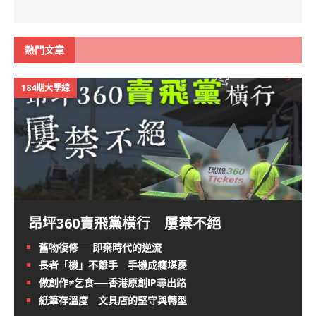
熱門文章
184期大學線
昂坪360賣飛黨橫行 屢禁不絕
舊物復修──即棄時代的逆流
長者「機」不離手 手機成癮堪憂
做創作≠乞食──香港原創IP尋出路
紙筆存溫度 文具店的堅守與轉型