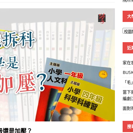
大
大
學
線
近
家在
BUS
「毛
當下
編劇
面對
搜
級還是加壓？