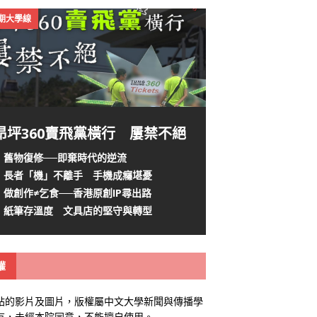
4期大學線
昂坪360賣飛黨橫行 屢禁不絕
舊物復修──即棄時代的逆流
長者「機」不離手 手機成癮堪憂
做創作≠乞食──香港原創IP尋出路
紙筆存溫度 文具店的堅守與轉型
權
站的影片及圖片，版權屬中文大學新聞與傳播學
有，未經本院同意，不能擅自使用。