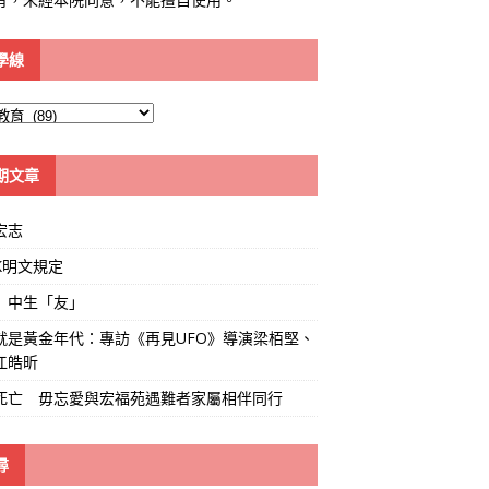
學線
期文章
宏志
K明文規定
」中生「友」
就是黃金年代：專訪《再見UFO》導演梁栢堅、
江皓昕
死亡 毋忘愛與宏福苑遇難者家屬相伴同行
尋