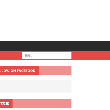
LLOW ON FACEBOOK
門文章