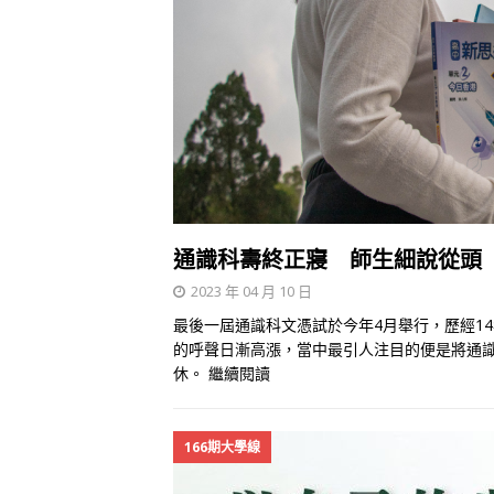
通識科壽終正寢 師生細說從頭
2023 年 04 月 10 日
最後一屆通識科文憑試於今年4月舉行，歷經14
的呼聲日漸高漲，當中最引人注目的便是將通
休。
繼續閱讀
166期大學線