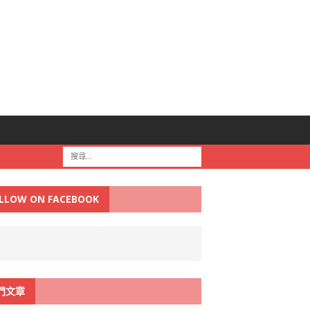
LLOW ON FACEBOOK
門文章