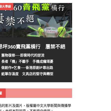
4期大學線
昂坪360賣飛黨橫行 屢禁不絕
舊物復修──即棄時代的逆流
長者「機」不離手 手機成癮堪憂
做創作≠乞食──香港原創IP尋出路
紙筆存溫度 文具店的堅守與轉型
權
站的影片及圖片，版權屬中文大學新聞與傳播學
有，未經本院同意，不能擅自使用。