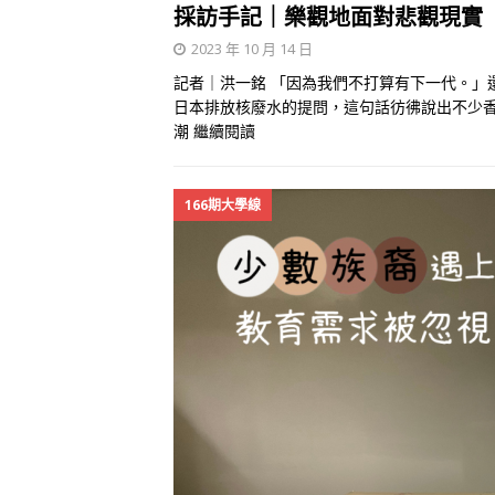
採訪手記｜樂觀地面對悲觀現實
2023 年 10 月 14 日
記者｜洪一銘 「因為我們不打算有下一代。」
日本排放​​核廢水的提問，這句話彷彿說出不
潮
繼續閱讀
166期大學線