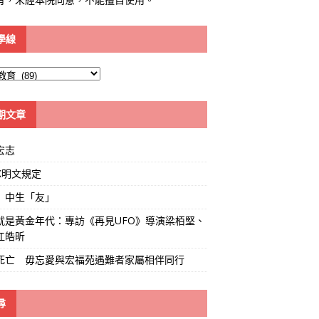
學線
期文章
宏志
K明文規定
」中生「友」
就是黃金年代：專訪《再見UFO》導演梁栢堅、
江皓昕
死亡 毋忘愛與宏福苑遇難者家屬相伴同行
尋