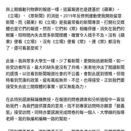
與上期煽動刊物罪的報道一樣，這篇報道也是建基於《蘋果》、
《立場》、《眾新聞》的消逝。2019年反修例運動使我開始留意
新聞，而《蘋果》和《立場》是我最常看的新聞專頁，打開社交媒
體也是它們的報道。然而，它們和《眾》相繼停運，消失在我們的
眼簾，短時間內失去眾多新聞媒體，確實令人措手不及。沒有《蘋
果》便看《立場》，沒有《立場》便看《眾》，連《眾》都沒有
了，還可看甚麼呢？
此後，我與眾多大學生一樣，少了看新聞，更開始逃避新聞，如一
些受訪者所言，最大的缺失是沒有了共鳴，漸漸地沖淡了閱讀新聞
的感情。以往看到新聞報道社會的不公義，會對此感到憤慨，但現
時看到荒唐的政策，縱有萬般無奈、不忿，也得接受，正如我們要
接受失去這三間媒體的事實，卻又無能為力。
在此特別感謝蘇鑰機教授，在報道的問卷調查和分析過程中一直協
助我們，為我們提供寶貴的意見，找不到專家訪問時亦願意「捱義
氣」接受訪問。同時亦要感謝完成問卷的每一個人、大學線的指導
老師、我的執編和編輯一路的幫助。