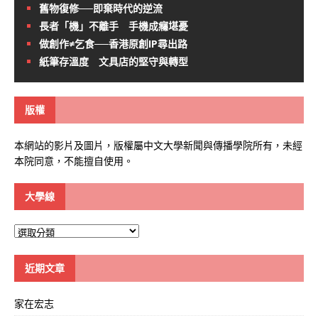
舊物復修──即棄時代的逆流
長者「機」不離手 手機成癮堪憂
做創作≠乞食──香港原創IP尋出路
紙筆存溫度 文具店的堅守與轉型
版權
本網站的影片及圖片，版權屬中文大學新聞與傳播學院所有，未經
本院同意，不能擅自使用。
大學線
大
學
線
近期文章
家在宏志