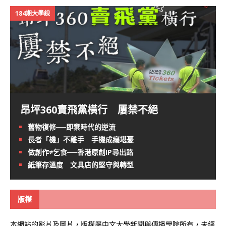
184期大學線
昂坪360賣飛黨橫行 屢禁不絕
舊物復修──即棄時代的逆流
長者「機」不離手 手機成癮堪憂
做創作≠乞食──香港原創IP尋出路
紙筆存溫度 文具店的堅守與轉型
版權
本網站的影片及圖片，版權屬中文大學新聞與傳播學院所有，未經