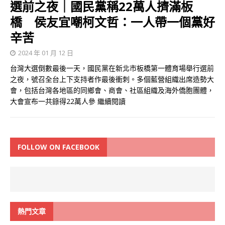
選前之夜｜國民黨稱22萬人擠滿板
橋 侯友宜嘲柯文哲：一人帶一個黨好
辛苦
2024 年 01 月 12 日
台灣大選倒數最後一天，國民黨在新北市板橋第一體育場舉行選前
之夜，號召全台上下支持者作最後衝刺。多個藍營組織出席造勢大
會，包括台灣各地區的同鄉會、商會、社區組織及海外僑胞團體，
大會宣布一共錄得22萬人參
繼續閱讀
FOLLOW ON FACEBOOK
熱門文章