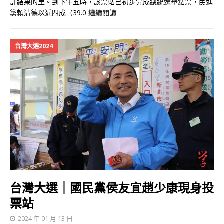
計結果的里。到下午五時，該票站已初步完成總統選舉點票，民進
黨賴清德以近四成（39.0
繼續閱讀
台灣大選2024
台灣大選｜國民黨侯友宜趙少康現身投
票站
2024 年 01 月 13 日