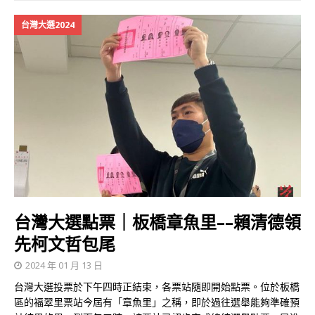
台灣大選2024
台灣大選點票｜板橋章魚里––賴清德領
先柯文哲包尾
2024 年 01 月 13 日
台灣大選投票於下午四時正結束，各票站隨即開始點票。位於板橋
區的福翠里票站今屆有「章魚里」之稱，即於過往選舉能夠準確預