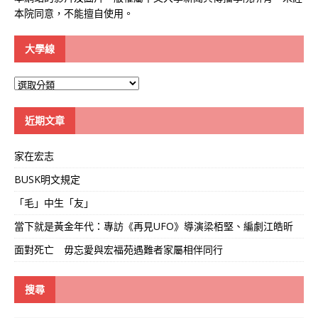
本院同意，不能擅自使用。
大學線
大
學
線
近期文章
家在宏志
BUSK明文規定
「毛」中生「友」
當下就是黃金年代：專訪《再見UFO》導演梁栢堅、編劇江皓昕
面對死亡 毋忘愛與宏福苑遇難者家屬相伴同行
搜尋