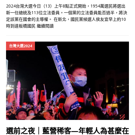
2024台灣大選今日（13）上午8點正式開始，1954萬選民將選出
新一任總統及113位立法委員。一個黨的立法委員能否過半，將決
定該黨在國會的主導權。 在新北，國民黨候選人侯友宜早上約10
時到達板橋國民
繼續閱讀
台灣大選2024
選前之夜｜藍營稀客—年輕人為甚麼在