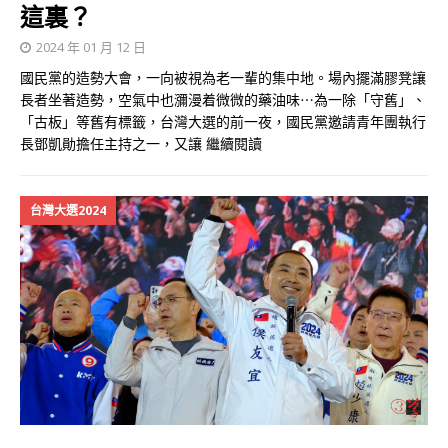
這裏？
2024 年 01 月 12 日
國民黨的造勢大會，一向被視為老一輩的集中地。場內擺滿膠凳讓
長者坐著造勢，空氣中也瀰漫着微微的藥油味⋯為一除「守舊」、
「古板」等舊有標籤，台灣大選的前一夜，國民黨邀請青年團執行
長鄧凱勛擔任主持之一，又讓
繼續閱讀
台灣大選2024