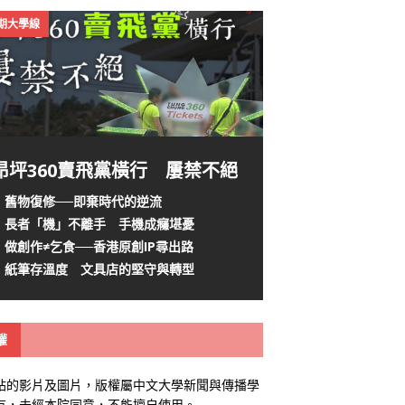
4期大學線
昂坪360賣飛黨橫行 屢禁不絕
舊物復修──即棄時代的逆流
長者「機」不離手 手機成癮堪憂
做創作≠乞食──香港原創IP尋出路
紙筆存溫度 文具店的堅守與轉型
權
站的影片及圖片，版權屬中文大學新聞與傳播學
有，未經本院同意，不能擅自使用。