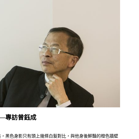
──專訪曾鈺成
裝，黑色身影只有頭上幾條白髮對比，與他身後鮮豔的橙色牆壁