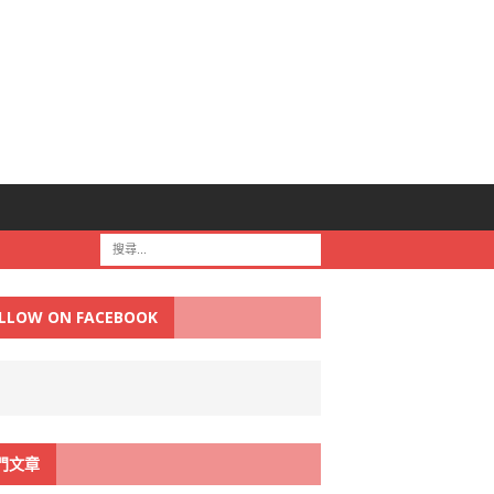
LLOW ON FACEBOOK
門文章