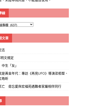
學線
期文章
宏志
K明文規定
」中生「友」
就是黃金年代：專訪《再見UFO》導演梁栢堅、
江皓昕
死亡 毋忘愛與宏福苑遇難者家屬相伴同行
尋