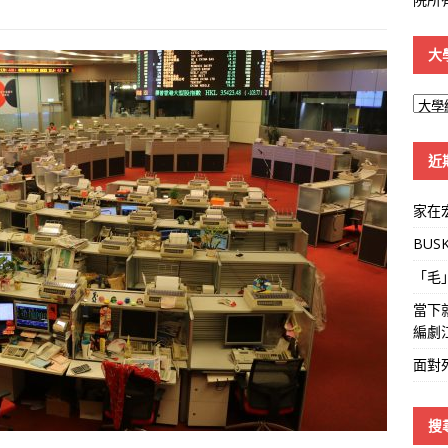
大
大
學
線
近
家在
BUS
「毛
當下
編劇
面對
搜