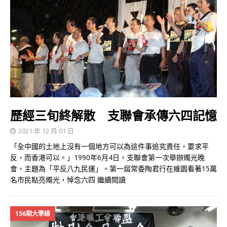
歷經三旬終解散 支聯會承傳六四記憶
2021 年 12 月 01 日
「全中國的土地上沒有一個地方可以為這件事追究責任，要求平
反，而香港可以。」1990年6月4日，支聯會第一次舉辦燭光晚
會，主題為「平反八九民運」。第一屆常委陶君行在維園看著15萬
名市民點亮燭光，悼念六四
繼續閱讀
156期大學線