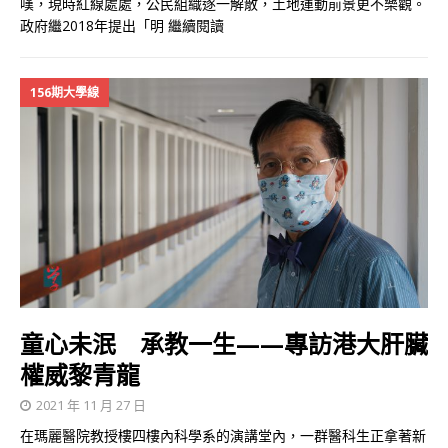
嘆，現時紅線處處，公民組織逐一解散，土地運動前景更不樂觀。
政府繼2018年提出「明
繼續閱讀
156期大學線
童心未泯 承教一生——專訪港大肝臟
權威黎青龍
2021 年 11 月 27 日
在瑪麗醫院教授樓四樓內科學系的演講堂內，一群醫科生正拿著新