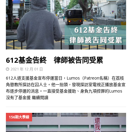
612基金告終 律師被告同受累
2021 年 12 月 01 日
612人道支援基金宣布停運當日，Lumos（Patreon名稱）在荔枝
角懲教所探訪在囚人士。他一抬頭，發現探訪室電視正播放基金宣
布逐步停運的消息。一直接受基金援助、身負九項控罪的Lumos
沒有了基金援
繼續閱讀
156期大學線