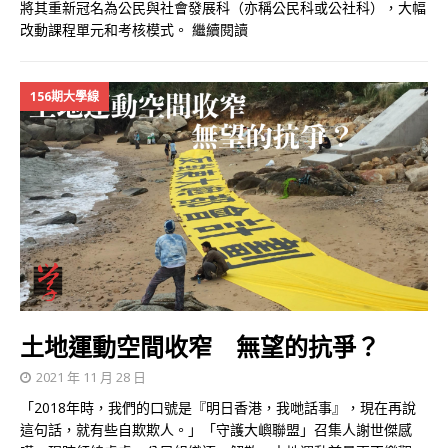
將其重新冠名為公民與社會發展科（亦稱公民科或公社科），大幅
改動課程單元和考核模式。
繼續閱讀
156期大學線
土地運動空間收窄 無望的抗爭？
2021 年 11 月 28 日
「2018年時，我們的口號是『明日香港，我哋話事』，現在再說
這句話，就有些自欺欺人。」「守護大嶼聯盟」召集人謝世傑感