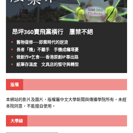
昂坪360賣飛黨橫行 屢禁不絕
舊物復修──即棄時代的逆流
長者「機」不離手 手機成癮堪憂
做創作≠乞食──香港原創IP尋出路
紙筆存溫度 文具店的堅守與轉型
版權
本網站的影片及圖片，版權屬中文大學新聞與傳播學院所有，未經
本院同意，不能擅自使用。
大學線