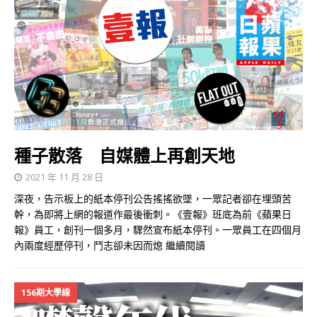
種子散落 自媒體上再創天地
2021 年 11 月 28 日
深夜，告示板上的紙本停刊公告搖搖欲墜，一眾記者卻在埋頭苦
幹，為即將上網的報道作最後衝刺。《壹報》班底為前《蘋果日
報》員工，創刊一個多月，驟然宣布紙本停刊。一眾員工在四個月
內兩度經歷停刊，鬥志卻未因而熄
繼續閱讀
156期大學線