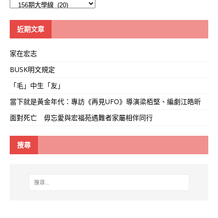
大
學
線
近期文章
家在宏志
BUSK明文規定
「毛」中生「友」
當下就是黃金年代：專訪《再見UFO》導演梁栢堅、編劇江皓昕
面對死亡 毋忘愛與宏福苑遇難者家屬相伴同行
搜尋