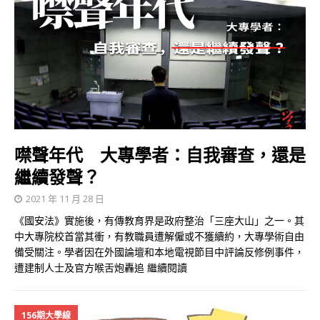
噤聲年代 大專學者：自我審查，還是
繼續發聲？
2021 年 11 月 28 日
《國安法》實施後，有傳教育界是政府整治「三座大山」之一。其
中大專院校首當其衝，有教職員遭解僱或不獲續約，大專學術自由
備受關注。學者因在外國論壇和本地電視節目中評論反修例事件，
遭建制人士及官方喉舌炮轟追
繼續閱讀
156期大學線