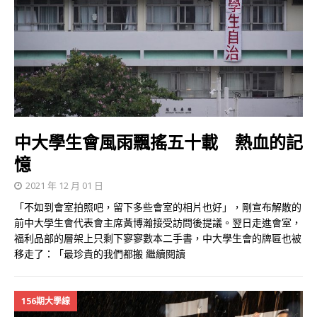
中大學生會風雨飄搖五十載 熱血的記
憶
2021 年 12 月 01 日
「不如到會室拍照吧，留下多些會室的相片也好」，剛宣布解散的
前中大學生會代表會主席黃博瀚接受訪問後提議。翌日走進會室，
福利品部的層架上只剩下寥寥數本二手書，中大學生會的牌匾也被
移走了：「最珍貴的我們都搬
繼續閱讀
156期大學線