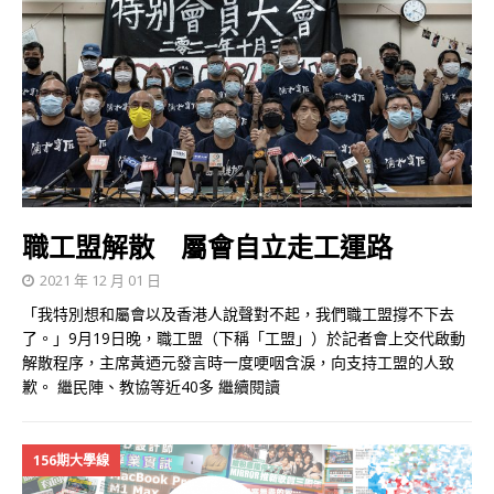
職工盟解散 屬會自立走工運路
2021 年 12 月 01 日
「我特別想和屬會以及香港人說聲對不起，我們職工盟撐不下去
了。」9月19日晚，職工盟（下稱「工盟」）於記者會上交代啟動
解散程序，主席黃迺元發言時一度哽咽含淚，向支持工盟的人致
歉。 繼民陣、教協等近40多
繼續閱讀
156期大學線