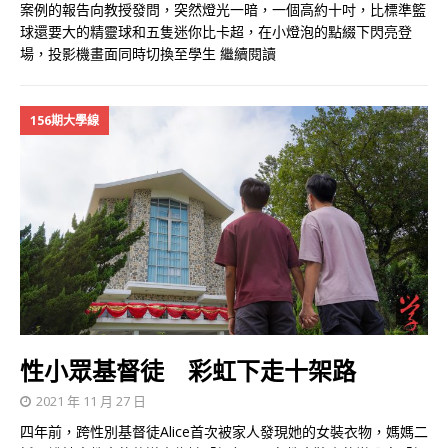
案例的報告向教授發問，突然燈光一暗，一個高約十吋，比標準籃
球還要大的精靈球和五隻迷你比卡超，在小燈泡的點綴下閃亮登
場，投影機畫面同時切換至學生
繼續閱讀
156期大學線
性小眾基督徒 彩虹下走十架路
2021 年 11 月 27 日
四年前，跨性別基督徒Alice首次被家人發現她的女裝衣物，媽媽二