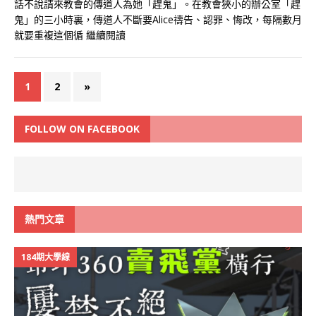
話不說請來教會的傳道人為她「趕鬼」。在教會狹小的辦公室「趕
鬼」的三小時裏，傳道人不斷要Alice禱告、認罪、悔改，每隔數月
就要重複這個循
繼續閱讀
1
2
»
FOLLOW ON FACEBOOK
熱門文章
184期大學線