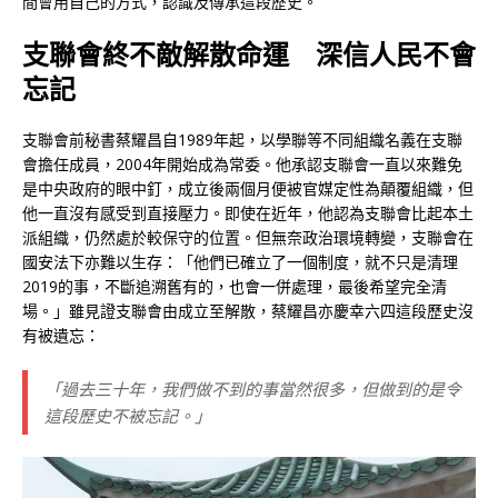
間會用自己的方式，認識及傳承這段歷史。
支聯會終不敵解散命運 深信人民不會
忘記
支聯會前秘書蔡耀昌自1989年起，以學聯等不同組織名義在支聯
會擔任成員，2004年開始成為常委。他承認支聯會一直以來難免
是中央政府的眼中釘，成立後兩個月便被官媒定性為顛覆組織，但
他一直沒有感受到直接壓力。即使在近年，他認為支聯會比起本土
派組織，仍然處於較保守的位置。但無奈政治環境轉變，支聯會在
國安法下亦難以生存：「他們已確立了一個制度，就不只是清理
2019的事，不斷追溯舊有的，也會一併處理，最後希望完全清
場。」雖見證支聯會由成立至解散，蔡耀昌亦慶幸六四這段歷史沒
有被遺忘：
「過去三十年，我們做不到的事當然很多，但做到的是令
這段歷史不被忘記。」