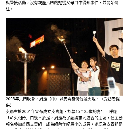
與聲援活動，沒有親歷六四的她從父母口中得知事件，並開始關
注。
2005年六四晚會，周澄（中）以支青身份傳遞火炬。（受訪者提
供）
支聯會於2001年宣布成立支青組，招募15至25歲的青年，呼應
「薪火相傳」口號。於是，周澄為了認識志同道合的朋友，便主動
報名參加首屆支青組，成為組內年紀最小的成員。她認為支青組是