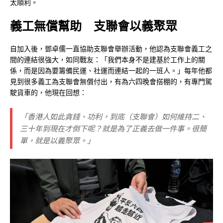
太順利。
義工無償幫助 支聯會以義聚眾
自加入後，鄧卓儒一直協助支聯會舉辦活動，他認為支聯會義工之
間的連結很強大，如同戰友：「我們本身不是建基於工作上的關
係，而是因為要籌備民運、社運而連結一起的一班人。」每年他都
見到很多義工為支聯會無償付出，有為六四晚會搭棚的，有專門駕
駛貨車的，他現在回想：
「香港人如此貪錢、功利，到底（支聯會）如何維持二、
三十年到現在才倒下呢？就是為了正義去做一件事。很簡
單，就是以義聚眾。」