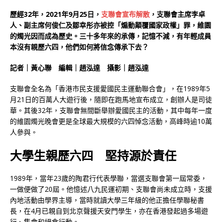
歷經32年，2021年9月25日，
支聯會宣布解散
，支聯會主席李卓
人、副主席何俊仁及鄒幸彤亦被控「煽動顛覆國家政權」罪，維園
的燭光因而成為歷史。三十多年來的承傳，記憶不減，有年輕成員
本沒有親歷六四，他們如何將信念傳承下去？
記者｜黃心聯 編輯
｜
趙泓達 攝影
｜
趙泓達
支聯會全名為「香港市民支援愛國民主運動聯合會」，在1989年5
月21日的百萬人大遊行後，隨即在跑馬地宣布成立，創辦人是司徒
華。其後32年，支聯會無間斷舉辦愛國民主的活動，其中每年一度
的維園燭光晚會更是全球最大規模的六四悼念活動，高峰時逾10萬
人參與。
大學生親歷六四 堅持源於責任
1989年，當年23歲的陶君行代表學聯，當選支聯會第一屆常委，
一做便做了20屆。他憶述八九民運初期、支聯會尚未成立時，支援
內地活動由學界主導，當時就讀大學三年級的他正擔任學聯秘書
長，在4月已親自到北京聲援天安門學生，亦在香港發起過多場遊
行、集會和絕食行動。