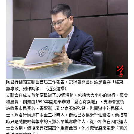
陶君行翻閱支聯會首屆工作報告，記得曾開會討論是否將「結束一
黨專政」列作綱領。（趙泓達攝）
支聯會在成立首年便舉辦了39個活動，包括大大小小的遊行、集會
和展覽。例如由1990年開始舉辦的「愛心寄秦城」，支聯會擺街
站收集市民簽名，寄聖誕卡到北京秦城監獄，慰問獄中的民運人
士。陶君行憶述在兩至三小時內，街站已收集近千個簽名。他指當
時只是隨便跟著報章的入獄名單填寫收件人，從不相信在囚民運人
士會收到。但後來有釋囚跟他重提此事，他才驚覺原來聖誕卡真的