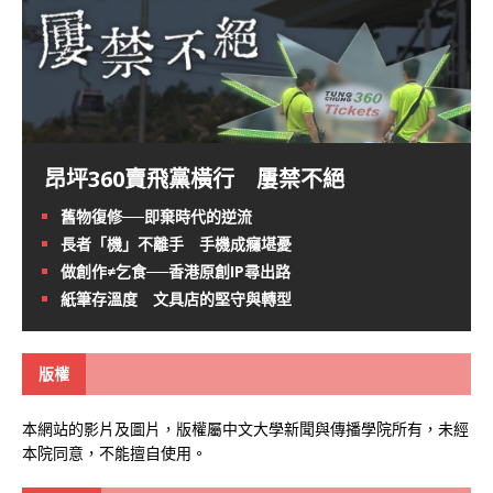
昂坪360賣飛黨橫行 屢禁不絕
舊物復修──即棄時代的逆流
長者「機」不離手 手機成癮堪憂
做創作≠乞食──香港原創IP尋出路
紙筆存溫度 文具店的堅守與轉型
版權
本網站的影片及圖片，版權屬中文大學新聞與傳播學院所有，未經
本院同意，不能擅自使用。