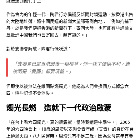
能送達到他們手上。
作為會內的年輕一代，陶君行亦倡議反新聞封鎖運動，按香港出售
的大陸地址簿，將中國民運的新聞大量郵寄到內地：「例如拘捕王
丹，於是我們便把香港的新聞剪下，寄回大陸，也可能有些評論文
章批評中國我們也會寄回去，頗有趣的。」
對於支聯會解散，陶君行慨嘆道：
「支聯會已是香港最後一根稻草，你一拔了便很不利，連
說明是『愛國』都要清盤。」
但即使以後無法在維園點燃燭光，他認為人們會換個方式悼念六
四，這些記憶不會消失。
燭光長燃 造就下一代政治啟蒙
「在台上看六四燭光，真的很震撼，當時我還是中學生。」2005
年的六四晚會上，18歲的周澄以支聯會青年組（支青）的身份在台
上傳遞火炬。八九民運時，周澄只有不足三歲，因為父母當年有參