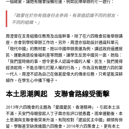
一個啟蒙，讓她有機會接觸社運，例如民陣舉辦的七一遊行：
「啟蒙在於你有個身份去參與，有渠道認識不同的朋友、
不同的組織。」
周澄曾在支青組擔任教育及出版幹事，除了在六四晚會前後舉辦講
座，亦會到學校舉辦工作坊。另外，周澄亦協助設計通識科單元
「現代中國」的教材套，她以中國申辦奧運為例，講述政府逼遷居
民、運動員退役後福利差等問題，讓學生反思中國另一面，她指：
「我們當時做的事，想令更多人認識中國的人權、民生，我們覺得
經濟起飛，不能合理化打壓人權的行為。」作為沒有親歷六四的第
一代人，周澄不認為自己在做甚麼偉大的傳承任務，只希望能深耕
細作，在學生心中播下種子。
本土思潮興起 支聯會路線受衝擊
2013年六四晚會的主題為「愛國愛民，香港精神」，引起本土派
不滿，天安門母親發起人丁子霖亦批評口號愚蠢。雨傘運動後，本
土思潮與支聯會衝突漸升溫，有院校對「建設民主中國」綱領有保
留，學聯甚至缺席維園六四晚會。2016年六四集會上，更有本土