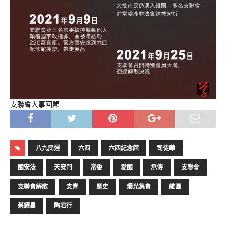
支聯會大事回顧
八九民運
六四
六四紀念館
司徒華
國安法
天安門
常委
愛國
承傳
支聯會
支聯會解散
支青
歷史
燭光集會
維園
蔡耀昌
陶君行