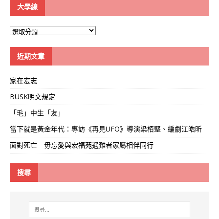
大學線
大
學
線
近期文章
家在宏志
BUSK明文規定
「毛」中生「友」
當下就是黃金年代：專訪《再見UFO》導演梁栢堅、編劇江皓昕
面對死亡 毋忘愛與宏福苑遇難者家屬相伴同行
搜尋