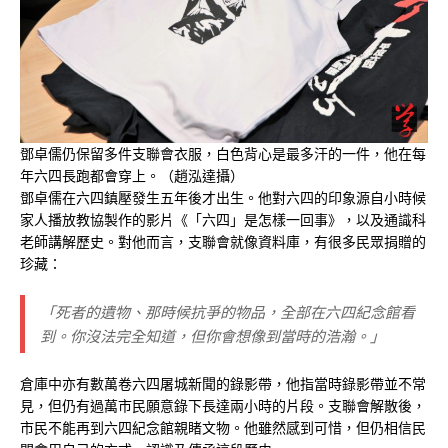
鄧卓儒仍保留多件支聯會衣服，白色背心是最多汗的一件，他在每
年六四長跑都會穿上。（趙泓達攝）
鄧卓儒在六四鎮壓發生五年後才出生。他對六四的印象源自小時候
家人播放教協製作的影片《「六四」是怎樣一回事》，以及通識科
老師講解歷史。對他而言，支聯會就像資料庫，有很多民眾捐贈的
珍藏：
「死者的遺物、那時候抗爭的物品，全部在六四紀念館看
到。你沒法完全知道，但你會想像到當時的浩瀚。」
倉庫中亦有數萬卷六四屠城新聞的錄影帶，他指當時錄影帶並不常
見，但仍有過萬市民願意錄下長達兩小時的片段。支聯會解散後，
市民不能再到六四紀念館親睹文物。他雖然感到可惜，但仍相信民