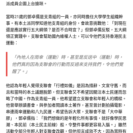
派成員企圖上台搶咪。
當時21歲的鄧卓儒是支青組的一員，亦同時擔任大學學生組織幹
事。有本土派同學知道他支青組的身份，會故意挑戰他：「到現在
還是應該實行五大綱領？是否不合時宜？」但鄧卓儒反駁，五大綱
領正實踐中，支聯會幫助國內維權人士，可以令他們支持香港民主
運動：
「內地人在雨傘（運動）時，甚至是反送中（運動）時，
他們真的因為支聯會的行動而反過來支持我們，令他們覺
醒了。」
他認為年輕人覺得支聯會「行禮如儀」是因為措辭、文宣守舊，而
且和當時的本土議題脫節，但支聯會又不希望因關注本土民運而忽
略了中國。作為支青組一員，他希望建立支聯會和年輕人的橋樑。
他曾舉辦讀書會，與參加者閱讀本土著作，甚至曾計劃拍攝電影，
串連雨傘運動和八九民運，希望告訴大眾，支聯會不是「大中華
膠」，鄧卓儒指：「我們想做的是年輕化所有事情，就好像學民思
潮、本民前（本土民主前線）般，令整件事都更容易入腦。」雖然
活動令部分年輕人對支聯會改觀，但他坦言成效不大，因為當時有