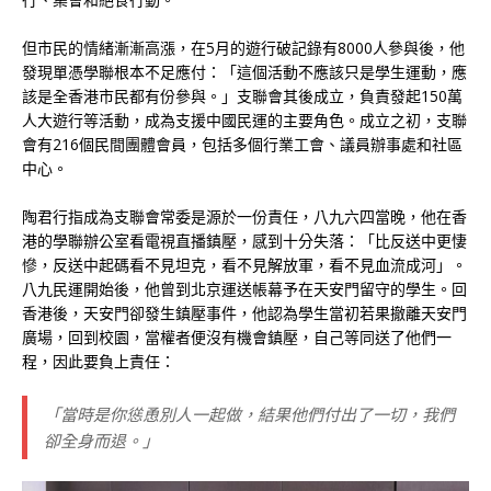
但市民的情緒漸漸高漲，在5月的遊行破記錄有8000人參與後，他
發現單憑學聯根本不足應付：「這個活動不應該只是學生運動，應
該是全香港市民都有份參與。」支聯會其後成立，負責發起150萬
人大遊行等活動，成為支援中國民運的主要角色。成立之初，支聯
會有216個民間團體會員，包括多個行業工會、議員辦事處和社區
中心。
陶君行指成為支聯會常委是源於一份責任，八九六四當晚，他在香
港的學聯辦公室看電視直播鎮壓，感到十分失落：「比反送中更悽
慘，反送中起碼看不見坦克，看不見解放軍，看不見血流成河」。
八九民運開始後，他曾到北京運送帳幕予在天安門留守的學生。回
香港後，天安門卻發生鎮壓事件，他認為學生當初若果撤離天安門
廣場，回到校園，當權者便沒有機會鎮壓，自己等同送了他們一
程，因此要負上責任：
「當時是你慫恿別人一起做，結果他們付出了一切，我們
卻全身而退。」