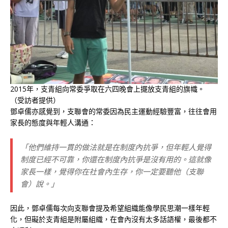
2015年，支青組向常委爭取在六四晚會上擺放支青組的旗幟。
（受訪者提供）
鄧卓儒亦感覺到，支聯會的常委因為民主運動經驗豐富，往往會用
家長的態度與年輕人溝通：
「他們維持一貫的做法就是在制度內抗爭，但年輕人覺得
制度已經不可靠，你還在制度內抗爭是沒有用的。這就像
家長一樣，覺得你在社會內生存，你一定要聽他（支聯
會）說。」
因此，鄧卓儒每次向支聯會提及希望組織能像學民思潮一樣年輕
化，但礙於支青組是附屬組織，在會內沒有太多話語權，最後都不