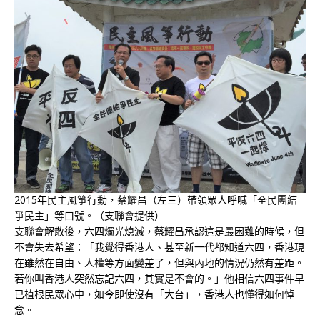
2015年民主風箏行動，蔡耀昌（左三）帶領眾人呼喊「全民團結
爭民主」等口號。（支聯會提供）
支聯會解散後，六四燭光熄滅，蔡耀昌承認這是最困難的時候，但
不會失去希望：「我覺得香港人、甚至新一代都知道六四，香港現
在雖然在自由、人權等方面變差了，但與內地的情況仍然有差距。
若你叫香港人突然忘記六四，其實是不會的。」他相信六四事件早
已植根民眾心中，如今即使沒有「大台」，香港人也懂得如何悼
念。