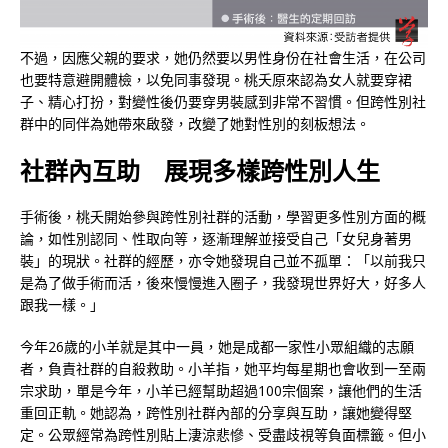
不過，因應父親的要求，她仍然要以男性身份在社會生活，在公司
也要特意避開體檢，以免同事發現。桃夭原來認為女人就要穿裙
子、精心打扮，對變性後仍要穿男裝感到非常不習慣。但跨性別社
群中的同伴為她帶來啟發，改變了她對性別的刻板想法。
社群內互助 展現多樣跨性別人生
手術後，桃夭開始參與跨性別社群的活動，學習更多性別方面的概
論，如性別認同、性取向等，逐漸理解並接受自己「女兒身著男
裝」的現狀。社群的經歷，亦令她發現自己並不孤單：「以前我只
是為了做手術而活，後來慢慢進入圈子，我發現世界好大，好多人
跟我一樣。」
今年26歲的小羊就是其中一員，她是成都一家性小眾組織的志願
者，負責社群的自殺救助。小羊指，她平均每星期也會收到一至兩
宗求助，單是今年，小羊已經幫助超過100宗個案，讓他們的生活
重回正軌。她認為，跨性別社群內部的分享與互助，讓她變得堅
定。公眾經常為跨性別貼上淒涼悲慘、受盡歧視等負面標籤。但小