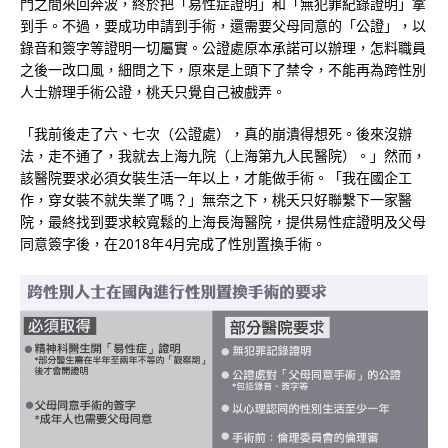
門之間來回奔波，終於把「易性症證明」和「無犯罪紀錄證明」拿
到手。不過，要成功申請到手術，還需要父母同意的「公證」，以
錄音和簽字等證明一切屬實。公證處原本承諾可以辦理，怎料職員
之後一改口風，細問之下，原來是上頭下了禁令，不能再為跨性別
人士辦理手術公證，桃夭只覺自己被戲弄。
「我前後走了六、七次（公證處），真的崩潰得想死。後來沒辦
法，走不通了，我就去上海九院（上海第九人民醫院）。」然而，
該醫院要求必須女裝生活一年以上，才能做手術。「我在國企工
作，穿女裝不就失業了嗎？」無奈之下，桃夭只好聯繫下一家醫
院，最終找到要求較寬鬆的上海長海醫院，提供易性症證明及父母
同意簽字後，在2018年4月完成了性別置換手術。