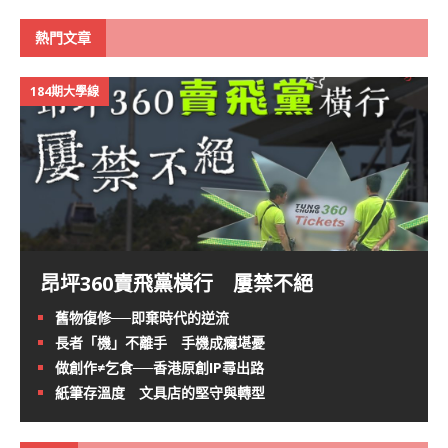
熱門文章
184期大學線
昂坪360賣飛黨橫行 屢禁不絕
舊物復修──即棄時代的逆流
長者「機」不離手 手機成癮堪憂
做創作≠乞食──香港原創IP尋出路
紙筆存溫度 文具店的堅守與轉型