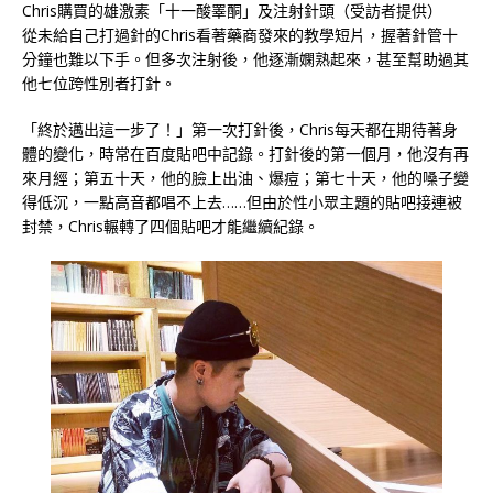
Chris購買的雄激素「十一酸睪酮」及注射針頭（受訪者提供）
從未給自己打過針的Chris看著藥商發來的教學短片，握著針管十
分鐘也難以下手。但多次注射後，他逐漸嫻熟起來，甚至幫助過其
他七位跨性別者打針。
「終於邁出這一步了！」第一次打針後，Chris每天都在期待著身
體的變化，時常在百度貼吧中記錄。打針後的第一個月，他沒有再
來月經；第五十天，他的臉上出油、爆痘；第七十天，他的嗓子變
得低沉，一點高音都唱不上去……但由於性小眾主題的貼吧接連被
封禁，Chris輾轉了四個貼吧才能繼續紀錄。