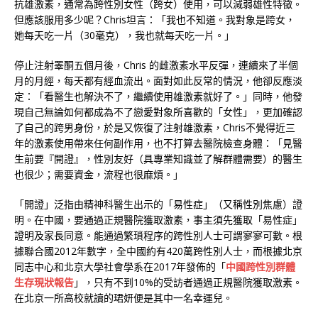
抗雄激素，通常為跨性別女性（跨女）使用，可以減弱雄性特徵。
但應該服用多少呢？Chris坦言：「我也不知道。我對象是跨女，
她每天吃一片（30毫克），我也就每天吃一片。」
停止注射睪酮五個月後，Chris 的雌激素水平反彈，連續來了半個
月的月經，每天都有經血流出。面對如此反常的情況，他卻反應淡
定：「看醫生也解決不了，繼續使用雄激素就好了。」同時，他發
現自己無論如何都成為不了戀愛對象所喜歡的「女性」，更加確認
了自己的跨男身份，於是又恢復了注射雄激素，Chris不覺得近三
年的激素使用帶來任何副作用，也不打算去醫院檢查身體：「見醫
生前要『開證』，性別友好（具專業知識並了解群體需要）的醫生
也很少；需要資金，流程也很麻煩。」
「開證」泛指由精神科醫生出示的「易性症」（又稱性別焦慮）證
明。在中國，要通過正規醫院獲取激素，事主須先獲取「易性症」
證明及家長同意。能通過繁瑣程序的跨性別人士可謂寥寥可數。根
據聯合國2012年數字，全中國約有420萬跨性別人士，而根據北京
同志中心和北京大學社會學系在2017年發佈的「
中國跨性別群體
生存現狀報告
」，只有不到10%的受訪者通過正規醫院獲取激素。
在北京一所高校就讀的珺妍便是其中一名幸運兒。