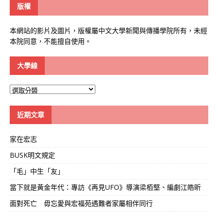
版權
本網站的影片及圖片，版權屬中文大學新聞與傳播學院所有，未經
本院同意，不能擅自使用。
大學線
大
學
線
近期文章
家在宏志
BUSK明文規定
「毛」中生「友」
當下就是黃金年代：專訪《再見UFO》導演梁栢堅、編劇江皓昕
面對死亡 毋忘愛與宏福苑遇難者家屬相伴同行