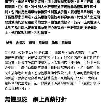
體特徵。由於早年缺乏資訊，加上求醫程序複雜，他自行在網上購
買睪酮。在中國，跨性別人士若想通過正規醫學途徑改變生理性
別，包括使用激素藥物和接受性別置換手術，須通過重重難關。除
了要獲得家長同意，提供服務的醫院亦寥寥無幾，跨性別人士更須
忍受繁瑣的流程和嚴苛的要求。儘管處境艱辛，仍有一班跨性別人
士努力為同路人整理資訊及提供心理援助。在跨性別的漫漫長路
上，他們緊緊相擁，相互扶攜。
記者｜唐映忠 編輯｜羅芷晴 攝影｜羅芷晴
Chris從小就認為自己不是女生：「兩歲時，我跟爸媽說，『我本
來是有雞雞的，只是被你們剪掉了！』」他笑著憶述。青春期時身
體發育，他會在洗澡時按壓乳房，希望把它「按回去」；他平日也
會束胸：「哪怕勒得喘不過氣，也比胸部隆起好」。初中時期，與
女生排隊進出女廁，也令他感到拘束難受，其中每年的體檢對他有
如煎熬。參與者需穿著內衣接受檢查，束著胸的Chris和一大班穿
著胸罩的女生站在一起，他感到了深深的羞恥感：「（感覺）很不
符合我的身分」。
無懼風險 網上買藥打針