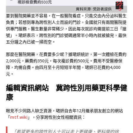
要到醫院開藥並不容易，在一般醫院看症，只能交由內分泌科醫生
負責；若想到專為跨性別人士而設的門診，全國就只有兩間醫院提
供專門服務，醫生數量非常稀少，因此每次就診均需提前三日「搶
號」。珺妍表示，跨性別的門診號碼通常半小時內就被搶完，最快
五分鐘之內已被一掃而空。
那麼在醫院開藥，花費要多少呢？據珺妍統計，第一次體檢花費約
2,000元，藥費約350元，每次複診費約500元。費用不受醫療保
障，均需自費。由四月至十月短短半年間，珺妍已花費約4,000
元。
編輯資訊網站 冀跨性別用藥更科學健
康
眼見不少同路人缺乏資源，珺妍自去年12月繼承朋友創立的網站
「
mtf.wiki
」，分享跨性別女性相關資訊：
「希望更多的跨性別人士可以走上更健康、更科學的途