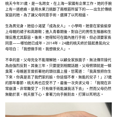
桃夭今年31歲，是一名跨女，在上海一家國有企業工作。她的手腕
上有一道疤痕，是用水果刀挑斷了兩根筋所留下的——出生於傳統
家庭的她，為了讓父母同意手術，選擇了以死相逼。
生為男兒身，她從小渴望「成為女人」。小學時，她曾在家偷偷穿
上母親的裙子和高跟鞋；進入青春期後，對自己的男性生殖器和生
理反應尤其厭惡。後來，她得知可在國內進行手術，但必須要家長
同意——哪怕她已成年。2014年，24歲的桃夭終於鼓起勇氣向父
母坦白：「我想做手術，我想做女人」。
不幸的是，父母完全不能理解她，以顧全家族面子、無法傳宗接代
為由強烈反對。其後三年，只要提到相關話題，父母劈頭就是一頓
臭罵，母親甚至曾抓著他的頭往牆上撞，怒罵道：「我真恨把你生
下來，你真是丟了我們家的臉，你這個不孝、無能的兒子！」27歲
的那年春節，桃夭再也忍受不了，最後一次央求父母：「我現在非
常崩潰、非常難受了，只有做手術能讓我活下去」。然而父母仍然
無動於衷，桃夭狠下心，拿著刀向手腕割去，打算以死明志。