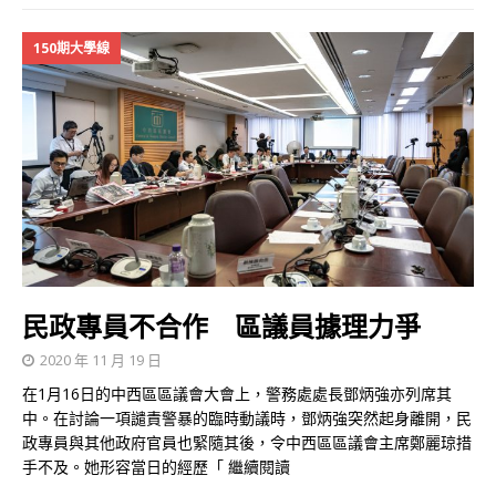
150期大學線
民政專員不合作 區議員據理力爭
2020 年 11 月 19 日
在1月16日的中西區區議會大會上，警務處處長鄧炳強亦列席其
中。在討論一項譴責警暴的臨時動議時，鄧炳強突然起身離開，民
政專員與其他政府官員也緊隨其後，令中西區區議會主席鄭麗琼措
手不及。她形容當日的經歷「
繼續閱讀