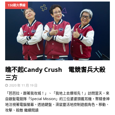
150期大學線
瞧不起Candy Crush 電競耆兵大殺
三方
2020 年 11 月 19 日
「芭芭拉，跟著我攻城！」、「我地上去爆塔先！」訪問當天，來
自銀髮電競隊「Special Mission」的三位婆婆頭戴耳機，聚精會神
地注視著電腦螢幕，透過鍵盤、滑鼠靈活地控制遊戲角色。移動、
攻擊、殺敵
繼續閱讀