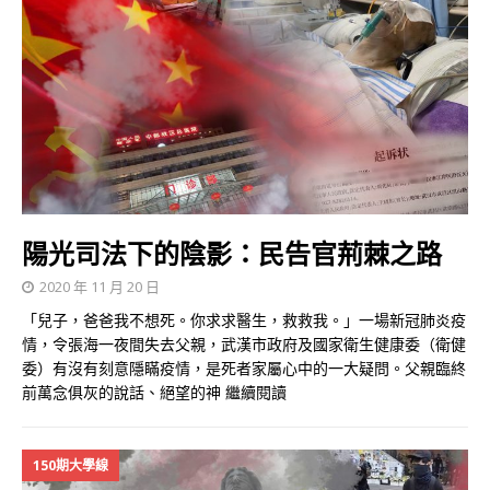
陽光司法下的陰影：民告官荊棘之路
2020 年 11 月 20 日
「兒子，爸爸我不想死。你求求醫生，救救我。」一場新冠肺炎疫
情，令張海一夜間失去父親，武漢市政府及國家衛生健康委（衛健
委）有沒有刻意隱瞞疫情，是死者家屬心中的一大疑問。父親臨終
前萬念俱灰的說話、絕望的神
繼續閱讀
150期大學線