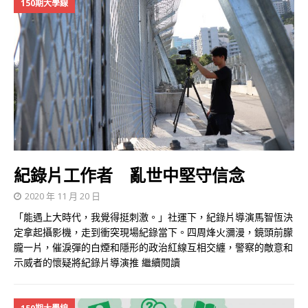
150期大學線
紀錄片工作者 亂世中堅守信念
2020 年 11 月 20 日
「能遇上大時代，我覺得挺刺激。」社運下，紀錄片導演馬智恆決
定拿起攝影機，走到衝突現場紀錄當下。四周烽火瀰漫，鏡頭前朦
朧一片，催淚彈的白煙和隱形的政治紅線互相交纏，警察的敵意和
示威者的懷疑將紀錄片導演推
繼續閱讀