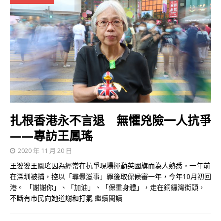
扎根香港永不言退 無懼兇險一人抗爭
——專訪王鳳瑤
2020 年 11 月 20 日
王婆婆王鳳瑤因為經常在抗爭現場揮動英國旗而為人熟悉，一年前
在深圳被捕，控以「尋釁滋事」罪後取保候審一年，今年10月初回
港。 「謝謝你」、「加油」、「保重身體」，走在銅鑼灣街頭，
不斷有市民向她道謝和打氣
繼續閱讀