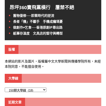
昂坪360賣飛黨橫行 屢禁不絕
舊物復修──即棄時代的逆流
長者「機」不離手 手機成癮堪憂
做創作≠乞食──香港原創IP尋出路
紙筆存溫度 文具店的堅守與轉型
版權
本網站的影片及圖片，版權屬中文大學新聞與傳播學院所有，未經
本院同意，不能擅自使用。
大學線
大
學
線
近期文章