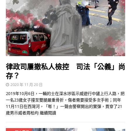
律政司屢撤私人檢控 司法「公義」尚
存？
2020 年 11 月 20 日
2019年10月6日，一輛的士在深水埗區示威遊行中鏟上行人路，把
一名23歲女子撞至雙腿嚴重骨折，傷者需要接受多次手術；同年
11月11日在西灣河，「嘭！」一聲由警察開出的實彈，貫穿了21
歲男示威者周柏均
繼續閱讀