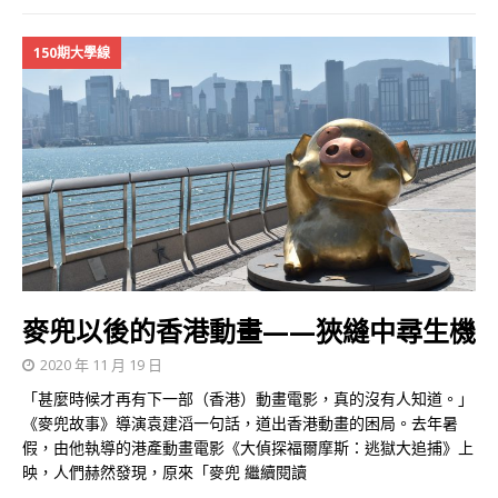
150期大學線
麥兜以後的香港動畫——狹縫中尋生機
2020 年 11 月 19 日
「甚麼時候才再有下一部（香港）動畫電影，真的沒有人知道。」
《麥兜故事》導演袁建滔一句話，道出香港動畫的困局。去年暑
假，由他執導的港產動畫電影《大偵探福爾摩斯：逃獄大追捕》上
映，人們赫然發現，原來「麥兜
繼續閱讀