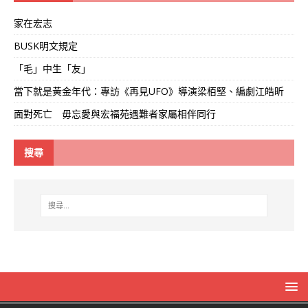
家在宏志
BUSK明文規定
「毛」中生「友」
當下就是黃金年代：專訪《再見UFO》導演梁栢堅、編劇江皓昕
面對死亡 毋忘愛與宏福苑遇難者家屬相伴同行
搜尋