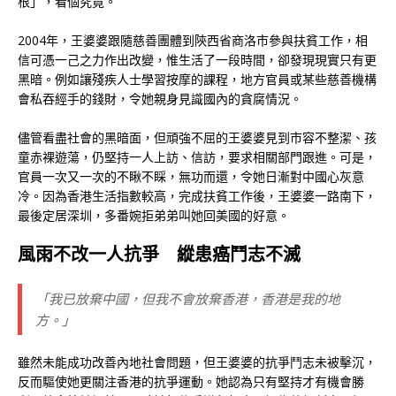
根」，看個究竟。
2004年，王婆婆跟隨慈善團體到陝西省商洛市參與扶貧工作，相
信可憑一己之力作出改變，惟生活了一段時間，卻發現現實只有更
黑暗。例如讓殘疾人士學習按摩的課程，地方官員或某些慈善機構
會私吞經手的錢財，令她親身見識國內的貪腐情況。
儘管看盡社會的黑暗面，但頑強不屈的王婆婆見到市容不整潔、孩
童赤裸遊蕩，仍堅持一人上訪、信訪，要求相關部門跟進。可是，
官員一次又一次的不瞅不睬，無功而還，令她日漸對中國心灰意
冷。因為香港生活指數較高，完成扶貧工作後，王婆婆一路南下，
最後定居深圳，多番婉拒弟弟叫她回美國的好意。
風雨不改一人抗爭 縱患癌鬥志不滅
「我已放棄中國，但我不會放棄香港，香港是我的地
方。」
雖然未能成功改善內地社會問題，但王婆婆的抗爭鬥志未被擊沉，
反而驅使她更關注香港的抗爭運動。她認為只有堅持才有機會勝