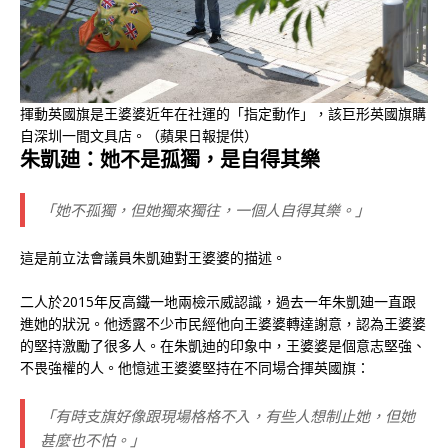
揮動英國旗是王婆婆近年在社運的「指定動作」，該巨形英國旗購
自深圳一間文具店。（蘋果日報提供）
朱凱廸：她不是孤獨，是自得其樂
「她不孤獨，但她獨來獨往，一個人自得其樂。」
這是前立法會議員朱凱廸對王婆婆的描述。
二人於2015年反高鐵一地兩檢示威認識，過去一年朱凱廸一直跟
進她的狀況。他透露不少市民經他向王婆婆轉達謝意，認為王婆婆
的堅持激勵了很多人。在朱凱迪的印象中，王婆婆是個意志堅強、
不畏強權的人。他憶述王婆婆堅持在不同場合揮英國旗：
「有時支旗好像跟現場格格不入，有些人想制止她，但她
甚麼也不怕。」