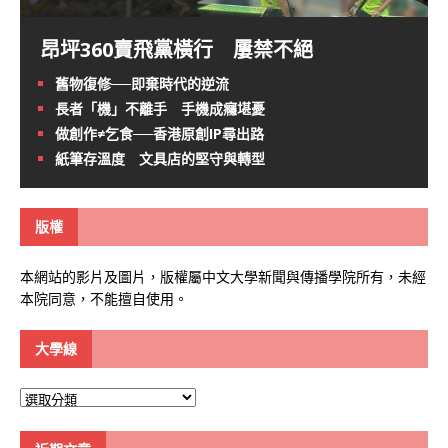
昂坪360賣飛黨橫行 屢禁不絕
舊物復修──即棄時代的逆流
長者「機」不離手 手機成癮堪憂
做創作≠乞食──香港原創IP尋出路
紙筆存溫度 文具店的堅守與轉型
版權
本網站的影片及圖片，版權屬中文大學新聞與傳播學院所有，未經
本院同意，不能擅自使用。
大學線
大
學
線