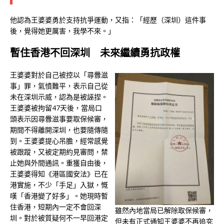
他認為王婆婆勇於支持抗爭運動，又指：「經歷（深圳）這件事
後，覺得她更厲害，我學不來。」
暫住香港不回深圳 未來繼續勇抗政權
王婆婆對於自己被控以「尋釁滋
事」罪，氣憤難平，表示自己從
未在深圳示威，認為是被誣捏。
王婆婆被拘留47天後，當局口
頭表示因尋釁滋事要取保候審，
期間不得離開深圳，也要隨傳隨
到。王婆婆提心吊膽，經常感覺
被跟蹤，又被定期約見審問，禁
止她與外間通訊。重獲自由後，
王婆婆得知《港區國安法》已在
港實施，不少「手足」入獄，慨
嘆「香港變了好多」。她現時暫
住香港，短期內一定不會回深
雖然內地當局已解除取保候審，
圳。對於被質疑何不一早回港定
但未有正式通知王婆婆不再追究