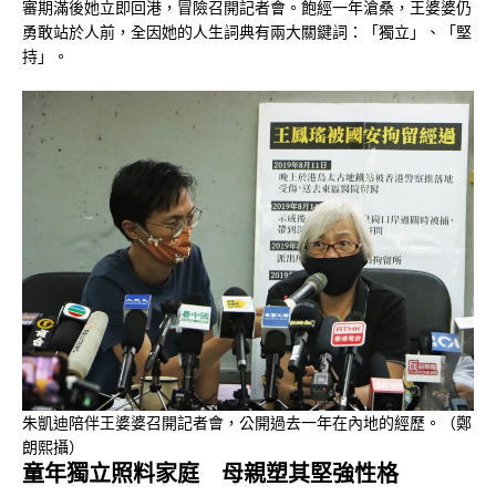
審期滿後她立即回港，冒險召開記者會。飽經一年滄桑，王婆婆仍
勇敢站於人前，全因她的人生詞典有兩大關鍵詞：「獨立」、「堅
持」。
朱凱迪陪伴王婆婆召開記者會，公開過去一年在內地的經歷。（鄭
朗熙攝）
童年獨立照料家庭 母親塑其堅強性格