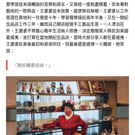
要學習從未接觸過的音樂和語言，又曾經一度耗盡積蓄，但本著對
藝術的一腔熱血，王婆婆從未放棄。縱使舉目無親，王婆婆以工作
簽證在奧地利一住便是十年。學習聲樂接近兩年半後，又在一間紀
念品店工作三年，繼而自己開店經營手工藝品生意。一人漂泊在
外，王婆婆不禁擔心晚年生活無人照應，決定跟隨家人移民到美國
夏威夷，並打算在當地開紀念品店。當時大部分家人都在夏威夷，
王婆婆赴美後最初和弟弟同住，但最後還是選擇一人獨居，她笑
說：
「我好鍾意自由。」