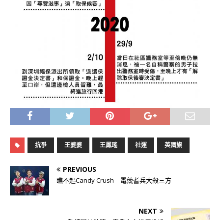
抗爭
王婆婆
王鳳瑤
社運
英國旗
PREVIOUS
瞧不起Candy Crush 電競耆兵大殺三方
NEXT