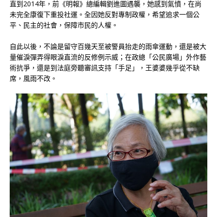
直到2014年，前《明報》總編輯劉進圖遇襲，她感到氣憤，在尚
未完全康復下重投社運。全因她反對專制政權，希望追求一個公
平、民主的社會，保障市民的人權。
自此以後，不論是留守百幾天至被警員抬走的雨傘運動，還是被大
量催淚彈弄得眼淚直流的反修例示威；在政總「公民廣場」外作藝
術抗爭，還是到法庭旁聽審訊支持「手足」，王婆婆幾乎從不缺
席，風雨不改。