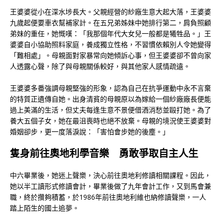
王婆婆從小在深水埗長大。父親經營的紗廠生意大起大落，王婆婆
九歲起便要車衣幫補家計。在五兄弟姊妹中她排行第二，肩負照顧
弟妹的重任，她慨嘆：「我那個年代大女兒一般都是犧牲品。」王
婆婆自小協助照料家庭，養成獨立性格，不習慣依賴別人令她變得
「難相處」。母親面對家暴常向她傾訴心事，但王婆婆卻不曾向家
人透露心聲，除了與母親關係較好，與其他家人感情疏遠。
王婆婆多番強調母親堅強的形象，認為自己在抗爭運動中永不言棄
的特質正遺傳自她。出身清貧的母親原以為嫁給一個紗廠廠長便能
過上美滿的生活，但丈夫每逢生意不景便借酒消愁並毆打她。為了
養大五個子女，她在最沮喪時也絕不放棄。母親的境況使王婆婆對
婚姻卻步，更一度落淚說：「害怕會步她的後塵。」
隻身前往奧地利學音樂 勇敢爭取自主人生
中六畢業後，她迷上聲樂，決心前往奧地利修讀相關課程。因此，
她以半工讀形式修讀會計，畢業後做了九年會計工作，又到馬會兼
職，終於攢夠積蓄，於1986年前往奧地利維也納修讀聲樂，一人
踏上陌生的國土追夢。