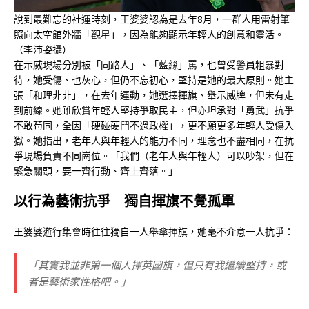
說到最難忘的社運時刻，王婆婆認為是去年8月，一群人用雷射筆
照向太空館外牆「觀星」，因為能夠顯示年輕人的創意和靈活。
（李沛姿攝）
在示威現場分別被「同路人」、「藍絲」罵，也曾受警員粗暴對
待，她受傷、也灰心，但仍不忘初心，堅持是她的最大原則。她主
張「和理非非」，在去年運動，她選擇揮旗、舉示威牌，但未有走
到前線。她雖欣賞年輕人堅持爭取民主，但亦坦承對「勇武」抗爭
不敢苟同，全因「硬碰硬鬥不過政權」，更不願更多年輕人受傷入
獄。她指出，老年人與年輕人的能力不同，理念也不盡相同，在抗
爭現場負責不同崗位。「我們（老年人與年輕人）可以吵架，但在
緊急關頭，要一齊行動、齊上齊落。」
以行為藝術抗爭 獨自揮旗不覺孤單
王婆婆遊行集會時往往獨自一人舉傘揮旗，她毫不介意一人抗爭：
「其實我並非第一個人揮英國旗，但只有我繼續堅持，或
者是藝術家性格吧。」