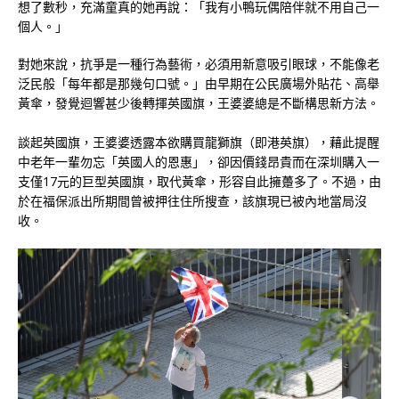
想了數秒，充滿童真的她再說：「我有小鴨玩偶陪伴就不用自己一
個人。」
對她來說，抗爭是一種行為藝術，必須用新意吸引眼球，不能像老
泛民般「每年都是那幾句口號。」由早期在公民廣場外貼花、高舉
黃傘，發覺迴響甚少後轉揮英國旗，王婆婆總是不斷構思新方法。
談起英國旗，王婆婆透露本欲購買龍獅旗（即港英旗），藉此提醒
中老年一輩勿忘「英國人的恩惠」，卻因價錢昂貴而在深圳購入一
支僅17元的巨型英國旗，取代黃傘，形容自此擁躉多了。不過，由
於在福保派出所期間曾被押往住所搜查，該旗現已被內地當局沒
收。