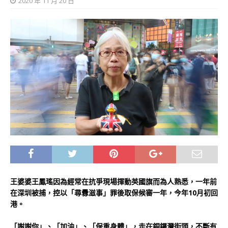
2020 年 11 月 20 日
王婆婆王鳳瑤因為經常在抗爭現場揮動英國旗而為人熟悉，一年前
在深圳被捕，控以「尋釁滋事」罪後取保候審一年，今年10月初回
港。
「謝謝你」、「加油」、「保重身體」，走在銅鑼灣街頭，不斷有