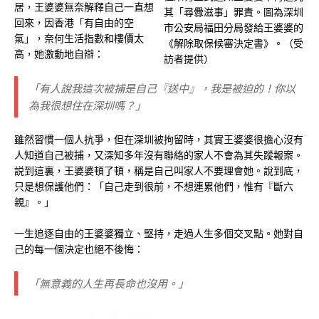
居，王婆婆無奈解釋自己一直想
其「尋釁滋事」罪責。圖為深圳
回來，因香港「有自由的空
市公安局福田分局發給王婆婆的
氣」，奈何生活指數和樓價太
《解除取保候審決定書》。（受
高，她激動地自辯：
訪者提供）
「有人說我這次被捕是自己『送中』，我是被迫的！你以
為我很想住在深圳嗎？」
雖然習慣一個人抗爭，但在深圳被拘留時，其實王婆婆很擔心沒有
人知道自己被捕，又深知多年沒有聯絡的家人不會為其失蹤報案。
説到這裏，王婆婆頓了頓，稱是自己叫家人不要理會她。說到底，
只是想保護他們：「自己走到很前，不想連累他們，惟有『斷六
親』。」
一生追逐自由的王婆婆獨立、堅持，走過人生多個交叉點。她對自
己的每一個決定也絕不後悔：
「無意義的人生再長命也沒用。」