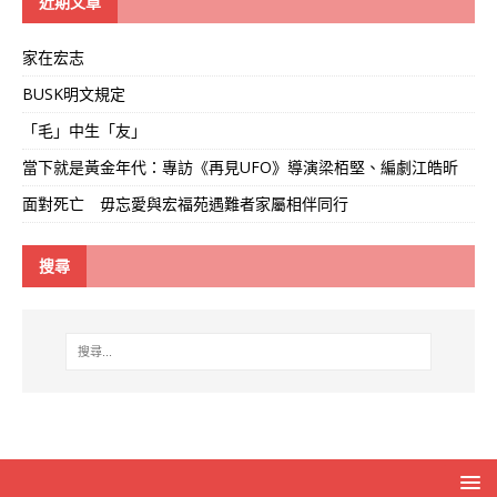
近期文章
家在宏志
BUSK明文規定
「毛」中生「友」
當下就是黃金年代：專訪《再見UFO》導演梁栢堅、編劇江皓昕
面對死亡 毋忘愛與宏福苑遇難者家屬相伴同行
搜尋