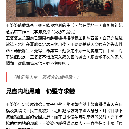
王婆婆熱愛藝術，很喜歡奧地利的生活，曾在當地一間賣刺繡的紀
念品店工作。（李沛姿攝 / 受訪者提供）
王婆婆去美國前已聽聞有慈善機構招攬義工到陝西省，自己亦躍躍
欲試。怎料在夏威夷定居三個月後，王婆婆差點因交通意外失去性
命。劫後餘生，覺得生命無常，她決定不顧一切隻身前往中國。為
了這個決定，王婆婆不惜放棄入籍美國的機會，跟團聚不久的家人
鬧翻，從此關係惡化。她不禁哽咽：
「這是我人生一個很大的轉捩點。」
見盡内地黑暗 仍堅守求變
王婆婆年少時就讀德貞女子中學，學校每逢雙十節會掛滿青天白日
旗及奏唱《三民主義歌》，老師經常強調中國人身分，耳濡目染下
被灌輸國民黨的愛國思想。而在日本侵華時期來港的父母，亦不時
協助居內地的親戚，王婆婆也變得樂於助人，一直嚮往到中國「尋