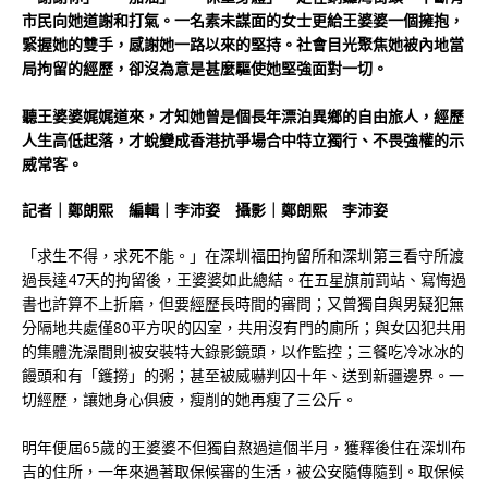
市民向她道謝和打氣。一名素未謀面的女士更給王婆婆一個擁抱，
緊握她的雙手，感謝她一路以來的堅持。社會目光聚焦她被內地當
局拘留的經歷，卻沒為意是甚麼驅使她堅強面對一切。
聽王婆婆娓娓道來，才知她曾是個長年漂泊異鄉的自由旅人，經歷
人生高低起落，才蛻變成香港抗爭場合中特立獨行、不畏強權的示
威常客。
記者｜鄭朗熙 編輯｜李沛姿 攝影｜鄭朗熙 李沛姿
「求生不得，求死不能。」在深圳福田拘留所和深圳第三看守所渡
過長達47天的拘留後，王婆婆如此總結。在五星旗前罰站、寫悔過
書也許算不上折磨，但要經歷長時間的審問；又曾獨自與男疑犯無
分隔地共處僅80平方呎的囚室，共用沒有門的廁所；與女囚犯共用
的集體洗澡間則被安裝特大錄影鏡頭，以作監控；三餐吃冷冰冰的
饅頭和有「鑊撈」的粥；甚至被威嚇判囚十年、送到新疆邊界。一
切經歷，讓她身心俱疲，瘦削的她再瘦了三公斤。
明年便屆65歲的王婆婆不但獨自熬過這個半月，獲釋後住在深圳布
吉的住所，一年來過著取保候審的生活，被公安隨傳隨到。取保候