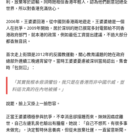
利，放棄等於認輸。同時她相信香港年輕人，認為他們創意冠絕全
世界，所以對香港充滿信心。
2006年，王婆婆回港。從中國到香港兩地遊走，王婆婆總是一個
人在抗爭。2009年開始，居於深圳的她已撰寫多封電郵給不同香
港政府部門，就本港的政策，例如最低工資提出建議，不過大部分
都杳無音訊。
首次走上街頭是2012年的反國教運動，關心教育議題的她在政府
總部外連續三晚通宵留守。當時王婆婆憂慮被深圳當局認出，集會
時「包到冚」：
「其實我根本毋須懼怕，我只是在香港而非中國示威，豈
料這次真的在內地被捕。」
說罷，臉上又掛上一臉愁容。
正當王婆婆積極參與抗爭，不幸消息卻接踵而來。妹妹因癌症離
世，自己左邊乳房也驗出有腫瘤，她說：「自己不想死，有很多事
未做完」，決定暫時休息養病，但從未放棄社運，一直留意新聞。