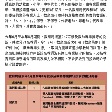
師直選的幼稚園、小學、中學代表；亦有間接選舉，由專業團體推
舉、互相投票選出8人；更有3名家長、一名教育局代表和3名由政
府委任的業外專業人士，教育局可隨時翻查秘書處所負責的會議紀
錄，「左、中、右；保守、不保守；代表老師、非老師；代表業
界、非業界，其實裏面都有。」
去年6月至本年8月期間，教育局接獲247宗涉及教師專業操守的投
訴，共處分71名教師。今年9月，教育局首次引用《教育條例》第
47條中的「嚴重專業失德」，取消九龍塘宣道小學教師的註冊。教
育局拒絕接納校方判斷該名教師沒有違反專業操守的報告，又指教
育局與操守議會的職責及權力並不相同，不會把收到的投訴轉介予
操守議會跟進。