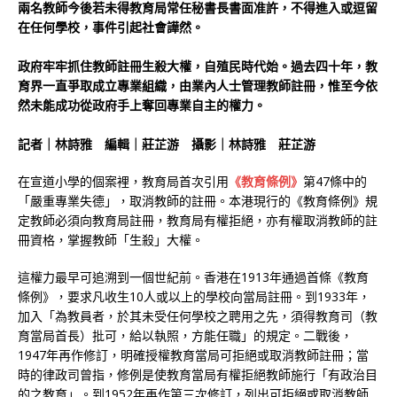
兩名教師今後若未得教育局常任秘書長書面准許，不得進入或逗留
在任何學校，事件引起社會譁然。
政府牢牢抓住教師註冊生殺大權，自殖民時代始。過去四十年，教
育界一直爭取成立專業組織，由業內人士管理教師註冊，惟至今依
然未能成功從政府手上奪回專業自主的權力。
記者｜林詩雅 編輯｜莊芷游 攝影｜林詩雅 莊芷游
在宣道小學的個案裡，教育局首次引用
《教育條例》
第47條中的
「嚴重專業失德」，取消教師的註冊。本港現行的《教育條例》規
定教師必須向教育局註冊，教育局有權拒絕，亦有權取消教師的註
冊資格，掌握教師「生殺」大權。
這權力最早可追溯到一個世紀前。香港在1913年通過首條《教育
條例》，要求凡收生10人或以上的學校向當局註冊。到1933年，
加入「為教員者，於其未受任何學校之聘用之先，須得教育司（教
育當局首長）批可，給以執照，方能任職」的規定。二戰後，
1947年再作修訂，明確授權教育當局可拒絕或取消教師註冊；當
時的律政司曾指，修例是使教育當局有權拒絕教師施行「有政治目
的之教育」。到1952年再作第三次修訂，列出可拒絕或取消教師