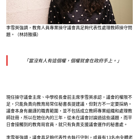
李雪英強調，教育人員專業操守議會具足夠代表性處理教師操守問
題。（林詩雅攝）
「當沒有人有這個權，個權就會在政府手上。」
現任操守議會主席、中學校長會前主席李雪英承認，議會的權限不
足，只能負責向教育局常任秘書長提建議，但對方不一定要採納。
議會本身有嚴謹的職責範圍，並不包括成立教師專業組織和處理教
師註冊，所以在她任內的三年，從未在議會討論過這些議題，而平
日會接觸到的教育局官員，就只有負責支援議會運作的秘書處。
李雪英強調，議會具足夠代表性去執行守則，成員有13名由全體老