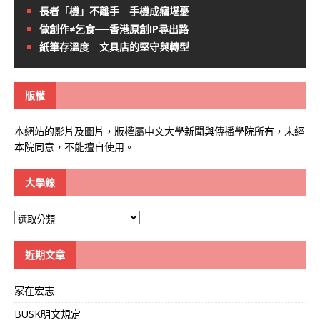
長者「機」不離手 手機成癮堪憂
做創作≠乞食──香港原創IP尋出路
紙筆存溫度 文具店的堅守與轉型
版權
本網站的影片及圖片，版權屬中文大學新聞與傳播學院所有，未經
本院同意，不能擅自使用。
大學線
大
學
線
近期文章
家在宏志
BUSK明文規定