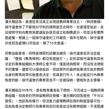
潘天賜認為，香港從來沒真正出現過教師專業自主。（林詩雅攝）
操守議會除了不斷檢討守則的規條是否合時外，也會接受投訴，並
且按照守則向教育局建議投訴是否成立和相應處分，但並沒有實際
懲處權。根據上一屆操守議會的工作報告，兩年任期內，操守議會
共收到及處理62宗投訴，開了59次會議。
但教協副會長，同時是律師的莊耀洸補充，操守議會並非法定組
織：「整個《教育條例》都沒有提過它。」莊形容操守議會與其他
法定的專業組織如大律師公會不同，僅是諮詢框架，而沒有法律賦
予的實權，儘管可以接收投訴，但該案件的最終結果須交由非教師
出身的教育局常任秘書長決定，官員是行外人，未必能從行內專業
角度判斷，操守議會的專業意見不一定被採納，變相失去主導權。
潘天賜指在90年代，曾有教育署長私下問他，可否成立一個教師專
業組織，但政府仍然保留教師註冊權，潘天賜的回答是他「不可以
接受」。他認為有權力，但沒能力處理教師註冊的制度是最可怕，
因為負責決定教師行為專業與否的官員並沒有教學經驗，不清楚課