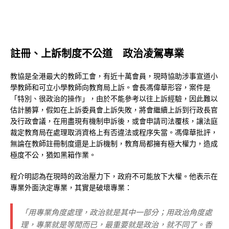
註冊、上訴制度不公道 政治凌駕專業
教協是全港最大的教師工會，有近十萬會員，現時協助涉事宣道小
學教師和可立小學教師向教育局上訴。會長馮偉華形容，案件是
「特別、很政治的操作」，由於不能參考以往上訴經驗，因此難以
估計勝算，假如在上訴委員會上訴失敗，將會繼續上訴到行政長官
及行政會議，在用盡現有機制申訴後，或會申請司法覆核，讓法庭
裁定教育局在處理取消資格上有否違法或程序失當。馮偉華批評，
無論在教師註冊制度還是上訴機制，教育局都擁有極大權力，造成
極度不公，猶如黑箱作業。
程介明認為在現時的政治壓力下，政府不可能放下大權。他表示在
專業外面決定專業，其實是破壞專業：
「用專業角度處理，政治就是其中一部分；用政治角度處
理，專業就是等閒而已，最重要就是政治，就不同了。香