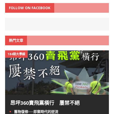
FOLLOW ON FACEBOOK
熱門文章
184期大學線
昂坪360賣飛黨橫行 屢禁不絕
舊物復修──即棄時代的逆流