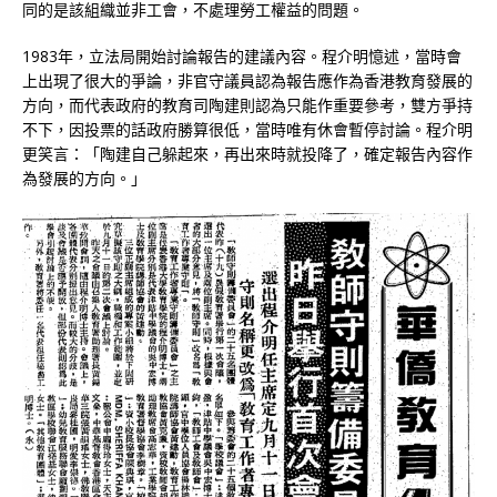
同的是該組織並非工會，不處理勞工權益的問題。
1983年，立法局開始討論報告的建議內容。程介明憶述，當時會
上出現了很大的爭論，非官守議員認為報告應作為香港教育發展的
方向，而代表政府的教育司陶建則認為只能作重要參考，雙方爭持
不下，因投票的話政府勝算很低，當時唯有休會暫停討論。程介明
更笑言：「陶建自己躲起來，再出來時就投降了，確定報告內容作
為發展的方向。」