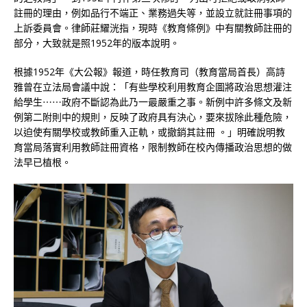
註冊的理由，例如品行不端正、業務過失等，並設立就註冊事項的
上訴委員會。律師莊耀洸指，現時《教育條例》中有關教師註冊的
部分，大致就是照1952年的版本說明。
根據1952年《大公報》報道，時任教育司（教育當局首長）高詩
雅曾在立法局會議中說：「有些學校利用教育企圖將政治思想灌注
給學生⋯⋯政府不斷認為此乃一最嚴重之事。新例中許多條文及新
例第二附則中的規則，反映了政府具有決心，要來拔除此種危險，
以迫使有關學校或教師重入正軌，或撤銷其註冊 。」明確說明教
育當局落實利用教師註冊資格，限制教師在校內傳播政治思想的做
法早已植根。