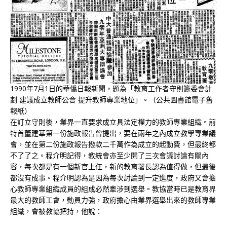
1990年7月1日的華僑日報新聞，題為「教育工作者守則籌委會計
劃 建議成立教師公會 提升教師專業地位」。（公共圖書館電子舊
報紙）
在訂立守則後，業界一直要求成立具法定權力的教師專業組織。前
特首董建華第一份施政報告曾提出，要在兩年之內成立教學專業議
會，並在第二份施政報告撥款二千萬作為成立的起動費，但最終都
不了了之。程介明記得，教統會亦至少開了三次會議討論有關內
容，每次都是有一個新官上任，新的教育署長認為值得做，但最後
都沒有成事。程介明認為是因為每次討論到一定進度，政府又會擔
心教師專業組織成員的組成必然牽涉到選舉。教協當時已是教育界
最大的教師工會，動員力強，政府擔心由業界選舉出來的教師專業
組織，會被教協把持，他說：