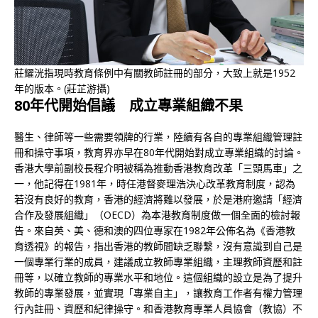
莊耀洸指現時教育條例中有關教師註冊的部分，大致上就是1952
年的版本。(莊芷游攝)
80年代開始倡議 成立專業組織不果
醫生、律師等一些需要領牌的行業，陸續有各自的專業組織管理註
冊和操守事項，教育界亦早在80年代開始對成立專業組織的討論。
香港大學前副校長程介明被稱為推動香港教育改革「三頭馬車」之
一，他記得在1981年，時任港督麥理浩決心改革教育制度，認為
若沒有良好的教育，香港的經濟將難以發展，於是港府邀請「經濟
合作及發展組織」（OECD）為本港教育制度做一個全面的檢討報
告。來自英、美、德和澳的四位專家在1982年公佈名為《香港教
育透視》的報告，指出香港的教師間缺乏聯繫，沒有意識到自己是
一個專業行業的成員，建議成立教師專業組織，主理教師資歷和註
冊等，以確立教師的專業水平和地位。這個組織的設立是為了提升
教師的專業發展，並實現「專業自主」，讓教育工作者有權力管理
行內註冊、資歷和紀律操守。和香港教育專業人員協會（教協）不