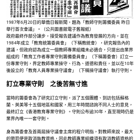
1987年6月20日的華僑日報新聞，題為「教師守則籌備委員 昨日
舉行首次會議」。（公共圖書館電子舊報紙）
政府最終作部分讓步，接受報告建議作為教育發展的方向，並在
1984年成立「教育統籌委員會」（下稱教統會），研究報告內的
建議，但政府認為成立一個教師專業組織未必適合，只提出由業界
組成的「教育工作者專業守則籌備委員會」（下稱籌委會）訂立一
份專業守則，界定教師專業操守、行為、道德和責任，並以在10年
後設立的「教育人員專業操守議會」（下稱操守議會）執行守則。
訂立專業守則 之後苦無寸進
當時的籌委會為了研究訂立守則，派了五個團體、到訪包括蘇格
蘭、英美等十五個地區和國家，用三年時間諮詢不同人士的意見，
最終訂立《香港教育專業守則》。守則公布逾30年，直至現時仍是
業界內唯一一套守則。
身為籌委會及首兩屆操守議會主席的程介明指，對教師來說，最大
的懲罰便是取消執教資格，因此教師專業組織須有取消教師資格的