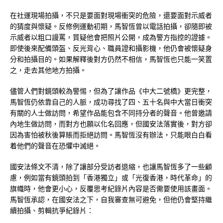
在社運現場拍攝，不只是要面對現場衝突的危險，還要面對示威者
的猜度與懷疑。反修例運動初期，馬智恆曾以電話拍攝，卻隨即被
示威者以粗口謾罵，質疑他會把照片公開，成為警方指控的證據。
即使後來配備頭盔、反光背心、職員證和攝影機，他仍會被懷疑身
分和拍攝目的。如果解釋後對方仍然不相信，馬智恆也只能一笑置
之，走去其他地方拍攝。
儘管人們對鏡頭較為警惕，但為了讓作品《中大二號橋》更完整，
馬智恆仍依靠自己的人脈，成功尋找了四、五十名與中大當日衝突
有關的人士做訪問，希望作品能包含不同持分者的聲音。他曾邀請
內地生做訪問，而對方也願以化名回應，但國安法落實後，對方卻
因為害怕被秋後算賬而拒絕訪問。馬智恆沒有辦法，只能眼白白看
着他們的聲音在恐懼中滅絕。
國安法條文不清，除了讓部分受訪者退縮，也讓馬智恆多了一些顧
慮，例如當有鏡頭拍到「香港獨立」或「光復香港，時代革命」的
旗幟時，他會更小心，反覆思考紀錄片內容是否需要使用該畫面。
馬智恆承認，在國安法之下，自我審查無可避免，但他仍會堅持繼
續拍攝、剪輯抗爭紀錄片：