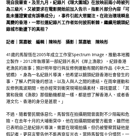
現自我審查。及至九月，紀錄片《理大圍城》在放映前兩小時被列
為三級片，又被要求在電影開始前加入告示，指影片部分內容「可
能未獲證實或有誤導成分」，事件引起大眾關注。在政治環境瞬息
萬變的香港，一眾社運紀錄片工作者如何披荊斬棘，繼續用鏡頭紀
錄城市動盪下的真相？
記者｜葉嘉敏 編輯｜陳映彤 攝影｜葉嘉敏 陳映彤
41歲的馬智恆在2005年成立工作室Spectrum Image，推動本地獨
立製作，2012年執導第一部紀錄片長片《岸上漁歌》，紀錄香港
老漁民的故事；預計明年發行與反修例運動有關的新作品《中大二
號橋》。身為一名紀錄片導演，他希望以鏡頭紀錄香港社會發生的
事，了解人們背後的想法，以及人與人之間的連結。在雨傘運動和
反修例風波期間，他亦經常到衝突現場拍攝素材、尋找靈感：「其
實和我做《漁歌》那個動機都是一樣，都是想了解香港人、或者香
港文化、香港的身分是甚麽。」
不過，隨着警民關係惡化，馬智恆在拍攝期間曾面對不少阻礙和危
險。在去年十月的大埔衝突中，他在拍攝期間被警方截查，雖然他
已表明自己是紀錄片導演，需要在現場拍攝，但仍被警察質疑他是
假記者，更惡言警告他不能再穿反光衣。當時馬智恆十分憤怒，一