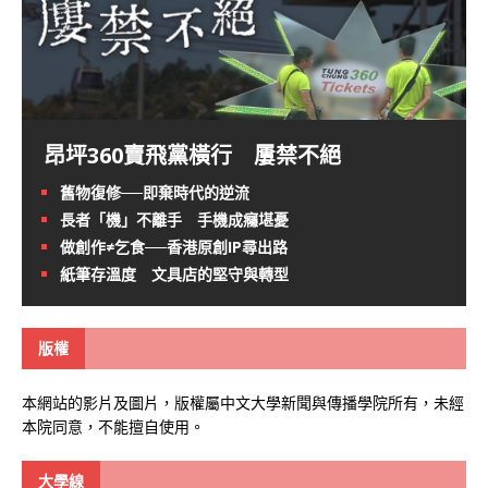
昂坪360賣飛黨橫行 屢禁不絕
舊物復修──即棄時代的逆流
長者「機」不離手 手機成癮堪憂
做創作≠乞食──香港原創IP尋出路
紙筆存溫度 文具店的堅守與轉型
版權
本網站的影片及圖片，版權屬中文大學新聞與傳播學院所有，未經
本院同意，不能擅自使用。
大學線