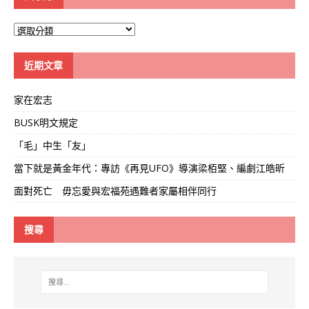
大
學
線
近期文章
家在宏志
BUSK明文規定
「毛」中生「友」
當下就是黃金年代：專訪《再見UFO》導演梁栢堅、編劇江皓昕
面對死亡 毋忘愛與宏福苑遇難者家屬相伴同行
搜尋