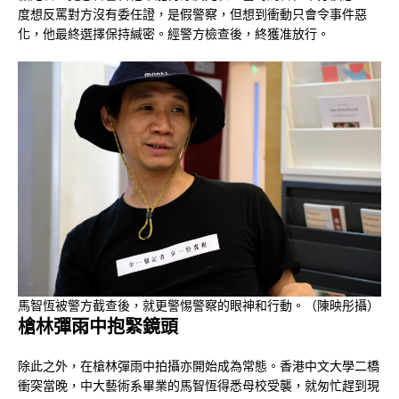
度想反罵對方沒有委任證，是假警察，但想到衝動只會令事件惡
化，他最終選擇保持緘密。經警方檢查後，終獲准放行。
馬智恆被警方截查後，就更警惕警察的眼神和行動。（陳映彤攝）
槍林彈雨中抱緊鏡頭
除此之外，在槍林彈雨中拍攝亦開始成為常態。香港中文大學二橋
衝突當晚，中大藝術系畢業的馬智恆得悉母校受襲，就匆忙趕到現