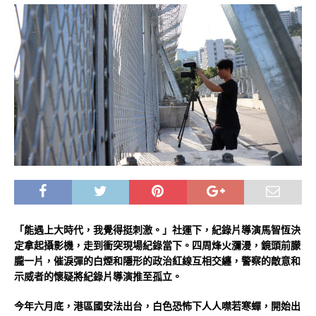
「能遇上大時代，我覺得挺刺激。」社運下，紀錄片導演馬智恆決
定拿起攝影機，走到衝突現場紀錄當下。四周烽火瀰漫，鏡頭前朦
朧一片，催淚彈的白煙和隱形的政治紅線互相交纏，警察的敵意和
示威者的懷疑將紀錄片導演推至孤立。
今年六月底，港區國安法出台，白色恐怖下人人噤若寒蟬，開始出