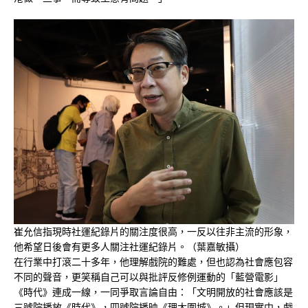
崔允信指現時社運紀錄片的關注度很高，一反以往非主流的形象，
他希望日後會有更多人關注社運紀錄片。（葉嘉敏攝）
在行業中打滾二十多年，他理解戲院的難處，但也認為社會應包容
不同的聲音，更笑稱自己可以與批評反修例運動的「藍營電影」
《時代》連成一線，一同爭取言論自由：「文明開放的社會應該是
三號院播放《時代》，四號院播映《理大圍城》。」但現實中，戲