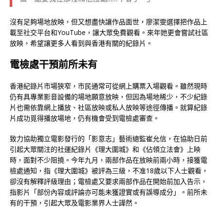
沒有足夠場地放映，但又想盡快讓作品面世，廖潔雯選擇把作品上
載至社交平台和YouTube，讓大眾免費觀看。來年她更會嘗試社區
放映，希望讓更多人看到與香港有關的紀錄片。
電檢處干預前所未有
香港紀錄片市場狹窄，市民通常可從網上購票入場觀看。雖然現時
仍有具專業影音設備的場地願意放映，但因為場地稀少，不少紀錄
片也需依靠網上播放、社區放映或私人放映等途徑傳播。就算紀錄
片成功覓得播放場地，仍有機會受到電檢處審查。
致力協助獨立電影發行的「影意志」藝術總監崔允信，在協助日前
引起大眾關注的社運紀錄片《理大圍城》和《佔領立法會》上映
時，面對不少阻撓。今年九月，兩部作品在放映前兩小時，接獲電
檢處通知，指《理大圍城》被評為三級，不准18歲以下人士觀看，
卻沒有解釋評級理由；電檢處又要求兩部作品在開始前加入告示，
指影片「部份內容或評論亦可能未獲證實或有誤導成分」。前所未
有的干預，引起大眾及電影業界人士譁然。