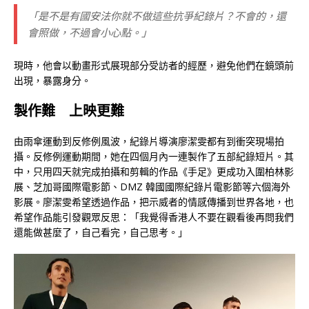
「是不是有國安法你就不做這些抗爭紀錄片？不會的，還
會照做，不過會小心點。」
現時，他會以動畫形式展現部分受訪者的經歷，避免他們在鏡頭前
出現，暴露身分。
製作難 上映更難
由雨傘運動到反修例風波，紀錄片導演廖潔雯都有到衝突現場拍
攝。反修例運動期間，她在四個月內一連製作了五部紀錄短片。其
中，只用四天就完成拍攝和剪輯的作品《手足》更成功入圍柏林影
展、芝加哥國際電影節、DMZ 韓國國際紀錄片電影節等六個海外
影展。廖潔雯希望透過作品，把示威者的情感傳播到世界各地，也
希望作品能引發觀眾反思：「我覺得香港人不要在觀看後再問我們
還能做甚麼了，自己看完，自己思考。」