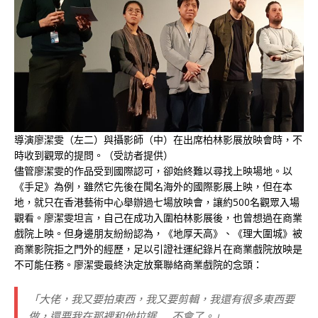
導演廖潔雯（左二）與攝影師（中）在出席柏林影展放映會時，不
時收到觀眾的提問。（受訪者提供）
儘管廖潔雯的作品受到國際認可，卻始終難以尋找上映場地。以
《手足》為例，雖然它先後在聞名海外的國際影展上映，但在本
地，就只在香港藝術中心舉辦過七場放映會，讓約500名觀眾入場
觀看。廖潔雯坦言，自己在成功入圍柏林影展後，也曾想過在商業
戲院上映。但身邊朋友紛紛認為，《地厚天高》、《理大圍城》被
商業影院拒之門外的經歷，足以引證社運紀錄片在商業戲院放映是
不可能任務。廖潔雯最終決定放棄聯絡商業戲院的念頭：
「大佬，我又要拍東西，我又要剪輯，我還有很多東西要
做，還要我在那裡和他拉鋸……不會了。」