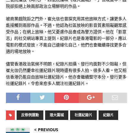
院卻拒絕上映兩部政治立場鮮明的作品。
被商業戲院拒之門外，崔允信也曾探究用其他放映方式，讓更多人
能接觸到兩部作品。不過，他認為社區放映的影音質素阻礙觀眾感
受作品；在網上放映，他又憂慮作品會成為警方證供。他在「影意
志」的社交網站專頁上提到，紀錄片也是香港電影的一部分，應以
電影的模式發放，不能自己邊緣化自己，他們也會繼續尋找更多合
適的場地放映。
儘管香港政治氣候不明朗，紀錄片拍攝、發行均面對不少阻礙，但
崔允信仍然慶幸社運紀錄片現時還有很多人拍、很多人看。他又相
信香港仍能自由放映社運紀錄片，他亦會繼續堅守本分，發行更多
社運紀錄片，令愈來愈多人關注社運紀錄片。
反修例運動
理大圍城
社運紀錄片
紀錄片
PREVIOUS