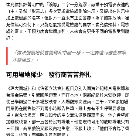
崔允信批評聲明中的「誤導」二字十分荒謬，嚴重干預電影表達的
自由。雖然「影意志」多次要求電檢處刪除告示，又提出在告示中
加上電檢處的名字，但對方一直未有正面答覆。為了如期放映，崔
允信無可奈何下，只能忍氣接受電檢處的要求。崔允信預料，電檢
處的審查、干預力度會繼續加強，未來會有更多不同的電影受到壓
迫：
「做法慢慢地就會變得和中國一樣，一定要達到審查標準
才能播放」。
可用場地稀少 發行商苦苦掙扎
《理大圍城》和《佔領立法會》近日分別入圍海外紀錄片電影節和
台灣金馬獎，引起國際迴響。而在本地，兩部紀錄片大受歡迎，即
使已舉辦過二十多場放映會，入場觀眾高達兩、三千，700張加場
門票仍在開售後不到兩小時即告售罄，網上亦有不少呼聲要求加
場。崔允信坦言，明白如今的場次無法滿足觀眾需求，他亦希望能
加辦放映會，卻一直苦於沒有場地。他指現時可用的放映場地只有
三四個，商業戲院又顧及內地生意，不願上映：「他們不會為了香
港做一些事，而導致生意有問題。」