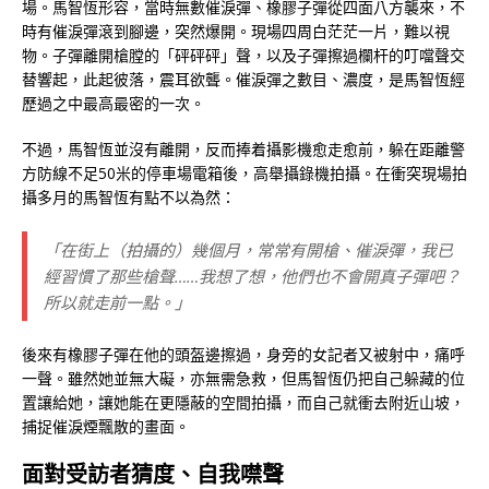
場。馬智恆形容，當時無數催淚彈、橡膠子彈從四面八方襲來，不
時有催淚彈滾到腳邊，突然爆開。現場四周白茫茫一片，難以視
物。子彈離開槍膛的「砰砰砰」聲，以及子彈擦過欄杆的叮噹聲交
替響起，此起彼落，震耳欲聾。催淚彈之數目、濃度，是馬智恆經
歷過之中最高最密的一次。
不過，馬智恆並沒有離開，反而捧着攝影機愈走愈前，躲在距離警
方防線不足50米的停車場電箱後，高舉攝錄機拍攝。在衝突現場拍
攝多月的馬智恆有點不以為然：
「在街上（拍攝的）幾個月，常常有開槍、催淚彈，我已
經習慣了那些槍聲……我想了想，他們也不會開真子彈吧？
所以就走前一點。」
後來有橡膠子彈在他的頭盔邊擦過，身旁的女記者又被射中，痛呼
一聲。雖然她並無大礙，亦無需急救，但馬智恆仍把自己躲藏的位
置讓給她，讓她能在更隱蔽的空間拍攝，而自己就衝去附近山坡，
捕捉催淚煙飄散的畫面。
面對受訪者猜度、自我噤聲