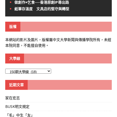
做創作≠乞食──香港原創IP尋出路
紙筆存溫度 文具店的堅守與轉型
版權
本網站的影片及圖片，版權屬中文大學新聞與傳播學院所有，未經
本院同意，不能擅自使用。
大學線
大
學
線
近期文章
家在宏志
BUSK明文規定
「毛」中生「友」