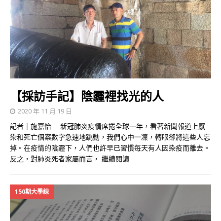
【採訪手記】陰霾裡找光的人
2020 年 11 月 19 日
記者｜施嘉怡 新冠肺炎疫情席捲全球一年，看著新聞報道上感
染和死亡個案數字急速地跳動，我們心中一凜，轉眼卻將這些人忘
掉。在疫情的陰霾下，人們也許早已習慣每天有人因染疫而離去。
反之，對肺炎死者家屬而言，
繼續閱讀
150期大學線