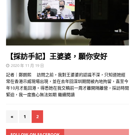
【採訪手記】王婆婆，願你安好
2020 年 11 月 19 日
記者｜鄭朗熙 訪問之前，我對王婆婆的認識不深，只知道她經
常在香港示威現場出現，並在去年回深圳期間被內地拘留，直至今
年10月才能回港。得悉她在我交稿前一周才離開隔離營，採訪時間
緊迫，我一度擔心無法如期
繼續閱讀
«
1
2
FOLLOW ON FACEBOOK