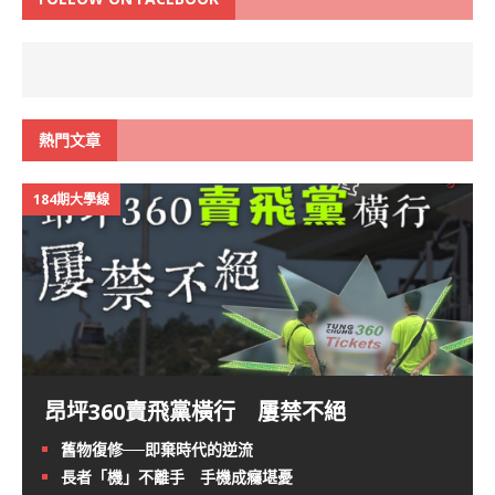
熱門文章
184期大學線
昂坪360賣飛黨橫行 屢禁不絕
舊物復修──即棄時代的逆流
長者「機」不離手 手機成癮堪憂