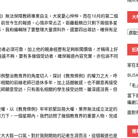
》無法保障教師專業自主，大家憂心忡忡，而在10月的第二個
大
》前世今生的報道，心情非常忐忑。距離截稿日只剩下兩個多星
事，我和編輯除了要整理大量資料外，還要四出尋訪，確保有足
大
。
學
線
受訪者必須可靠，加上他的親身經歷有足夠新聞價值，才稱得上好
近
也遠遠不夠，要有多幾個受訪者，確保報道內容充實，亦包涵不同
家在
BUS
條例整治教育界的角度切人，探討《教育條例》的權力之大，呼
年相關的前線老師已退休多年，加上話題敏感，也不願意再接受
「毛
老師願意受訪，只有兩名相關的學生接受訪問，雖深感沮喪，但
當下
編劇
放權，以《教育條例》牢牢抓緊註冊大權，業界無法成立法定的
面對
努力下，一個星期內，我們訪問了幾個教育界的重要人物，完成
搜
在大大鬆一口氣。對於我剛開始的記者生涯而言，這個報道也是