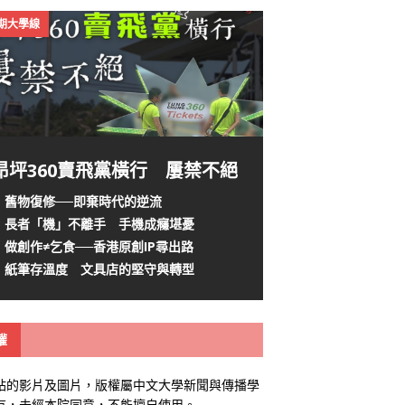
4期大學線
昂坪360賣飛黨橫行 屢禁不絕
舊物復修──即棄時代的逆流
長者「機」不離手 手機成癮堪憂
做創作≠乞食──香港原創IP尋出路
紙筆存溫度 文具店的堅守與轉型
權
站的影片及圖片，版權屬中文大學新聞與傳播學
有，未經本院同意，不能擅自使用。