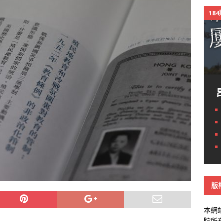
18
版
本網
院所