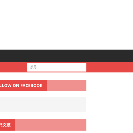
LLOW ON FACEBOOK
門文章