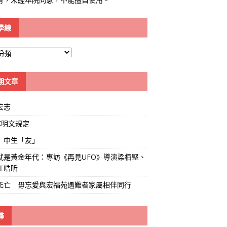
學線
期文章
宏志
K明文規定
」中生「友」
就是黃金年代：專訪《再見UFO》導演梁栢堅、
江皓昕
死亡 毋忘愛與宏福苑遇難者家屬相伴同行
尋