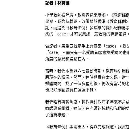
記者｜林詩雅
小學教師被除牌，教育界迎來寒冬，《教育條例
星期，我臨時轉題，改做關於香港《教育條例
期，而追溯《教育條例》多年來的變化絕非易
夠的「case」才可以集成一篇教育的專題報道
做記者，最重要就是手上有個案「case」。
「case」。而只有一名受訪者願意接受訪問
角度的意見和論點在內。
當時，我們本想以六七暴動時期，教育局引用
應現在的情況。然而，這時期實在太久遠，當
媒體訪問。找了一個多星期後，仍沒有當時的
也只好承認這實在遠遠不夠。
我們唯有再轉角度，轉作探討政府多年來不肯
教師專業組織。這時，在老師的協助和我們的
了這篇專題。
《教育條例》事關重大，得以完成報道，我實