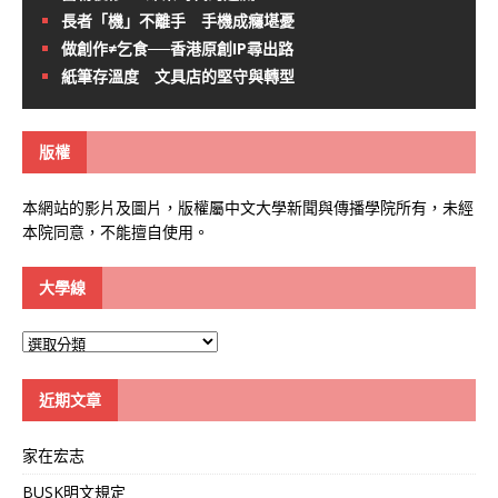
長者「機」不離手 手機成癮堪憂
做創作≠乞食──香港原創IP尋出路
紙筆存溫度 文具店的堅守與轉型
版權
本網站的影片及圖片，版權屬中文大學新聞與傳播學院所有，未經
本院同意，不能擅自使用。
大學線
大
學
線
近期文章
家在宏志
BUSK明文規定