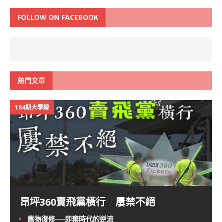
FOLLOW ON FACEBOOK
熱門文章
184期大學線
昂坪360賣飛黨橫行 屢禁不絕
舊物復修──即棄時代的逆流