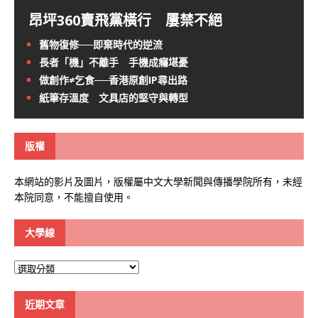
昂坪360賣飛黨橫行 屢禁不絕
舊物復修──即棄時代的逆流
長者「機」不離手 手機成癮堪憂
做創作≠乞食──香港原創IP尋出路
紙筆存溫度 文具店的堅守與轉型
版權
本網站的影片及圖片，版權屬中文大學新聞與傳播學院所有，未經
本院同意，不能擅自使用。
大學線
大
學
線
近期文章