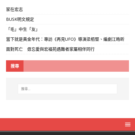
家在宏志
BUSK明文規定
「毛」中生「友」
當下就是黃金年代：專訪《再見UFO》導演梁栢堅、編劇江皓昕
面對死亡 毋忘愛與宏福苑遇難者家屬相伴同行
搜尋