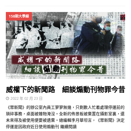
158期大學線
威權下的新聞路 細談煽動刊物罪今昔
2022 年 02 月 23 日
《眾新聞》的辦公室內員工寥寥無幾，只剩數人忙着處理停運前的
瑣碎事務，桌面被雜物淹沒。全新的佈景板被棄置在攝影室裏，還
未來得及被使用便要被遺棄。總編輯李月華坦言，《眾新聞》決定
停運是因政府近日使用煽動刊
繼續閱讀