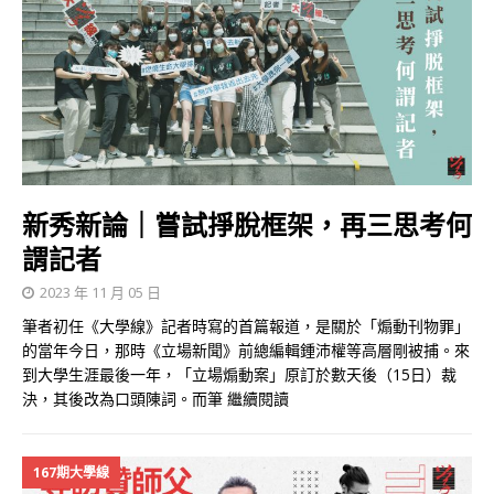
新秀新論｜嘗試掙脫框架，再三思考何
謂記者
2023 年 11 月 05 日
筆者初任《大學線》記者時寫的首篇報道，是關於「煽動刊物罪」
的當年今日，那時《立場新聞》前總編輯鍾沛權等高層剛被捕。來
到大學生涯最後一年，「立場煽動案」原訂於數天後（15日）裁
決，其後改為口頭陳詞。而筆
繼續閱讀
167期大學線