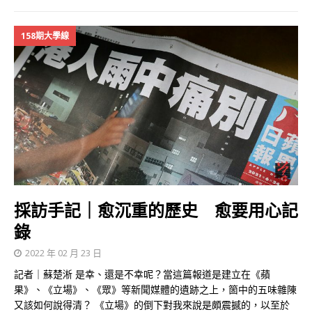
158期大學線
採訪手記｜愈沉重的歷史 愈要用心記
錄
2022 年 02 月 23 日
記者｜蘇楚淅 是幸、還是不幸呢？當這篇報道是建立在《蘋
果》、《立場》、《眾》等新聞媒體的遺跡之上，箇中的五味雜陳
又該如何說得清？ 《立場》的倒下對我來說是頗震撼的，以至於