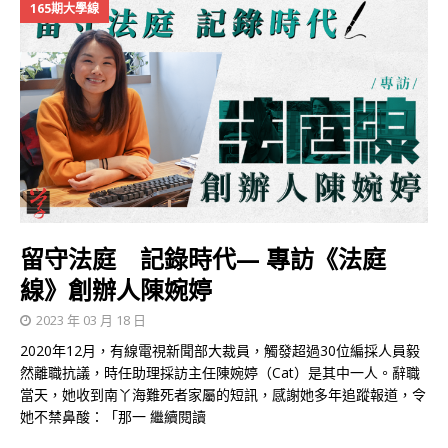
165期大學線
留守法庭 記錄時代— 專訪《法庭
線》創辦人陳婉婷
2023 年 03 月 18 日
2020年12月，有線電視新聞部大裁員，觸發超過30位編採人員毅
然離職抗議，時任助理採訪主任陳婉婷（Cat）是其中一人。辭職
當天，她收到南丫海難死者家屬的短訊，感謝她多年追蹤報道，令
她不禁鼻酸：「那一
繼續閱讀