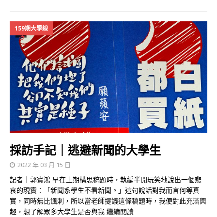
159期大學線
採訪手記｜逃避新聞的大學生
2022 年 03 月 15 日
記者｜郭寶鴻 早在上期構思稿題時，執編半開玩笑地說出一個悲
哀的現實：「新聞系學生不看新聞。」這句說話對我而言何等真
實，同時無比諷刺，所以當老師提議這條稿題時，我便對此充滿興
趣，想了解眾多大學生是否與我
繼續閱讀