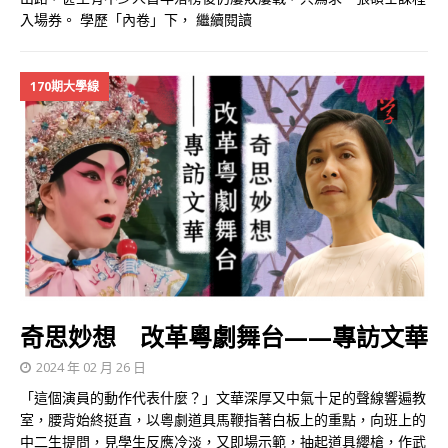
入場券。 學歷「內卷」下，
繼續閱讀
170期大學線
奇思妙想 改革粵劇舞台——專訪文華
2024 年 02 月 26 日
「這個演員的動作代表什麼？」文華深厚又中氣十足的聲線響遍教
室，腰背始終挺直，以粵劇道具馬鞭指著白板上的重點，向班上的
中二生提問，見學生反應冷淡，又即場示範，抽起道具纓槍，作武