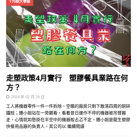
170期大學線
走塑政策4月實行 塑膠餐具業路在何
方？
2024 年 02 月 26 日
工人將機器零件一件一件拆除，空曠的廠房只剩下散落四周的銅碎
鐵枝；鍾小姐站在一旁觀看，看着昔日運作不停的機器被吊臂搬
走，心情就如懸掛在半空中的機器般忐忑不定。鍾小姐是龍生塑膠
快餐用品廠的負責人，其公司以
繼續閱讀