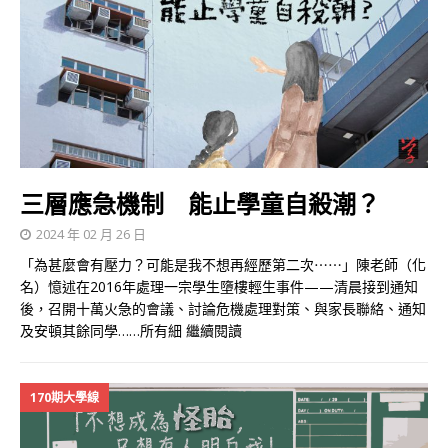
三層應急機制 能止學童自殺潮？
2024 年 02 月 26 日
「為甚麼會有壓力？可能是我不想再經歷第二次⋯⋯」陳老師（化
名）憶述在2016年處理一宗學生墮樓輕生事件——清晨接到通知
後，召開十萬火急的會議、討論危機處理對策、與家長聯絡、通知
及安頓其餘同學……所有細
繼續閱讀
170期大學線