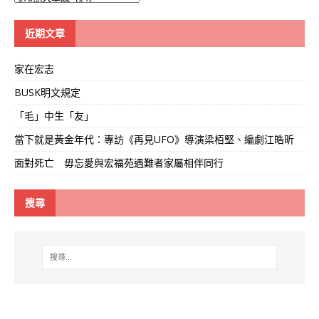
學
線
近期文章
家在宏志
BUSK明文規定
「毛」中生「友」
當下就是黃金年代：專訪《再見UFO》導演梁栢堅、編劇江皓昕
面對死亡 毋忘愛與宏福苑遇難者家屬相伴同行
搜尋