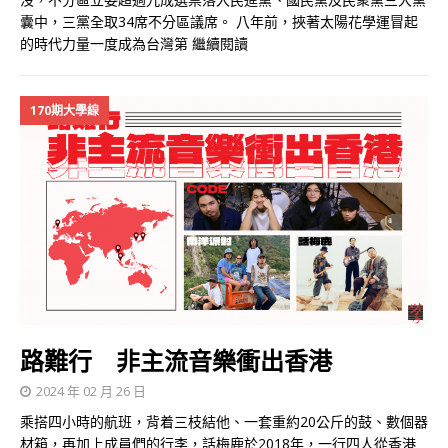
囊中，三黨全取34席不分區議席。 八年前，挾著太陽花學運冒起
的時代力量一度成為台灣第
繼續閱讀
170期大學線
路難行 非主流音樂衝出香港
2024 年 02 月 26 日
乘搭四小時的航班，背着三枝結他、一套重約20公斤的鼓、數個器
材箱，再加上成員們的行李，話梅鹿於2018年，一行四人從香港