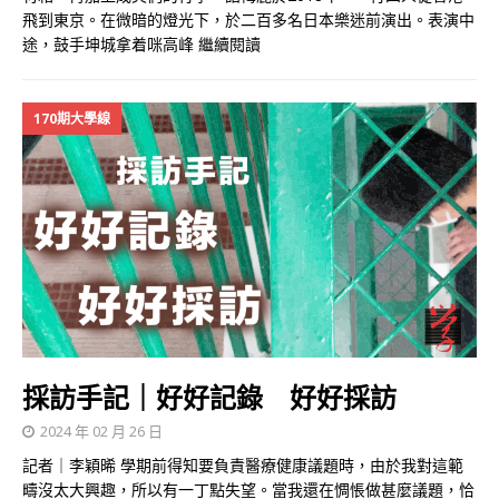
飛到東京。在微暗的燈光下，於二百多名日本樂迷前演出。表演中
途，鼓手坤城拿着咪高峰
繼續閱讀
170期大學線
採訪手記｜好好記錄 好好採訪
2024 年 02 月 26 日
記者｜李穎晞 學期前得知要負責醫療健康議題時，由於我對這範
疇沒太大興趣，所以有一丁點失望。當我還在惆悵做甚麼議題，恰