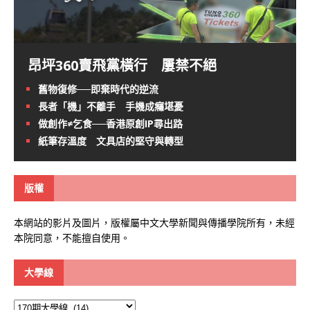
昂坪360賣飛黨橫行 屢禁不絕
舊物復修──即棄時代的逆流
長者「機」不離手 手機成癮堪憂
做創作≠乞食──香港原創IP尋出路
紙筆存溫度 文具店的堅守與轉型
版權
本網站的影片及圖片，版權屬中文大學新聞與傳播學院所有，未經
本院同意，不能擅自使用。
大學線
大