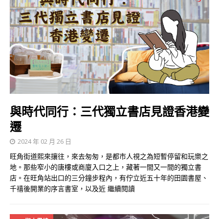
與時代同行：三代獨立書店見證香港變
遷
2024 年 02 月 26 日
旺角街道熙來攘往，來去匆匆，是都市人視之為短暫停留和玩樂之
地。那些窄小的唐樓或商廈入口之上，藏著一間又一間的獨立書
店。在旺角站出口的三分鐘步程內，有佇立近五十年的田園書屋、
千禧後開業的序言書室，以及近
繼續閱讀