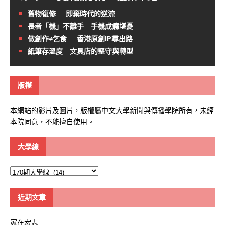
舊物復修──即棄時代的逆流
長者「機」不離手 手機成癮堪憂
做創作≠乞食──香港原創IP尋出路
紙筆存溫度 文具店的堅守與轉型
版權
本網站的影片及圖片，版權屬中文大學新聞與傳播學院所有，未經
本院同意，不能擅自使用。
大學線
大
學
線
近期文章
家在宏志