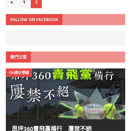
«
1
2
FOLLOW ON FACEBOOK
熱門文章
184期大學線
昂坪360賣飛黨橫行 屢禁不絕