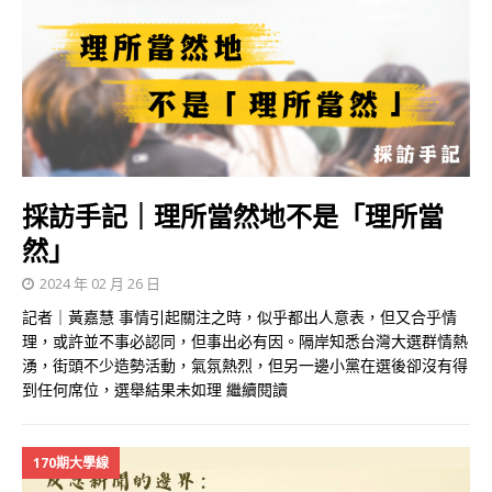
採訪手記｜理所當然地不是「理所當
然」
2024 年 02 月 26 日
記者｜黃嘉慧 事情引起關注之時，似乎都出人意表，但又合乎情
理，或許並不事必認同，但事出必有因。隔岸知悉台灣大選群情熱
湧，街頭不少造勢活動，氣氛熱烈，但另一邊小黨在選後卻沒有得
到任何席位，選舉結果未如理
繼續閱讀
170期大學線