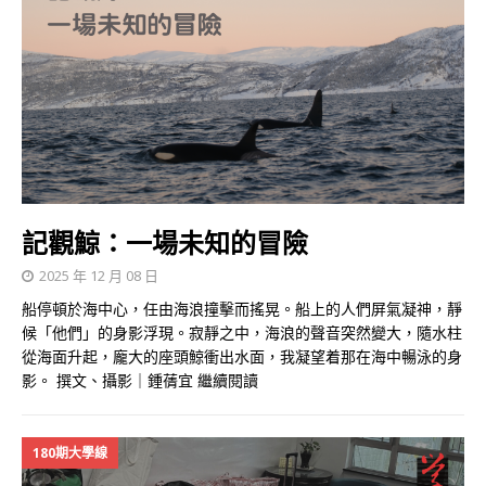
記觀鯨：一場未知的冒險
2025 年 12 月 08 日
船停頓於海中心，任由海浪撞擊而搖晃。船上的人們屏氣凝神，靜
候「他們」的身影浮現。寂靜之中，海浪的聲音突然變大，隨水柱
從海面升起，龐大的座頭鯨衝出水面，我凝望着那在海中暢泳的身
影。 撰文、攝影｜鍾蒨宜
繼續閱讀
180期大學線