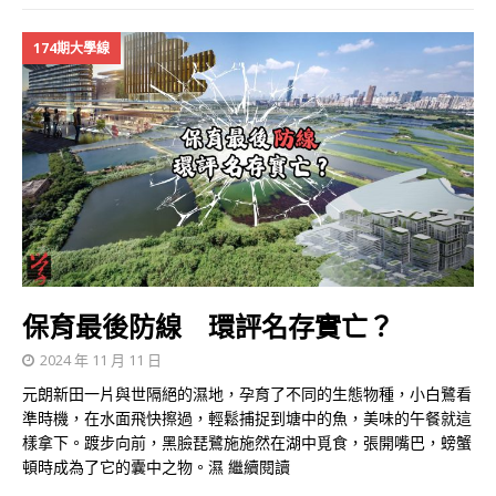
174期大學線
保育最後防線 環評名存實亡？
2024 年 11 月 11 日
元朗新田一片與世隔絕的濕地，孕育了不同的生態物種，小白鷺看
準時機，在水面飛快擦過，輕鬆捕捉到塘中的魚，美味的午餐就這
樣拿下。踱步向前，黑臉琵鷺施施然在湖中覓食，張開嘴巴，螃蟹
頓時成為了它的囊中之物。濕
繼續閱讀