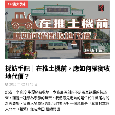
176期大學線
採訪手記｜在推土機前，應如何權衡收
地代價？
2025 年 02 月 15 日
記者｜李咏玲 牛潭尾被收地，令我最深刻的不是震耳欲聾的抗議
聲，而是一種頗為寧靜的無奈。我們最先走訪的是位於牛潭尾村的
新興農場，負責人吳卓恆告訴我們要面對一個現實是「其實根本無
人care（著緊）無咗塊田
繼續閱讀