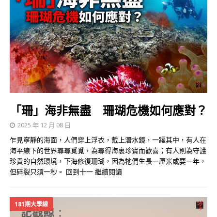
「珊」海非無盡 珊瑚危機如何應對？
2025 年 12 月 08 日
乍見寧靜的海面，人們穿上浮衣，戴上潛水鏡，一躍其中，有人在
海平線下的世界尋尋覓覓，為尋得海裏珍寶而歡喜；有人則為守護
珍貴的自然環境，下海修復珊瑚，因為牠們生長一厘米或要一年，
但碎裂只須一秒。 回到十一
繼續閱讀
181期大學線