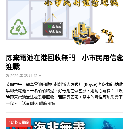
即棄電池在港回收無門 小市民用信念
迎戰
2026 年 03 月 15 日
某個中午，即棄電池回收計劃創辦人張秀虹 (Royce) 如常擺街站收
集即棄電池。一名伯伯路過，好奇她在做甚麼，她耐心解釋：「現
時即棄電池無法被妥善回收，若隨意丟棄，當中的毒性可能影響下
一代。」話音剛落
繼續閱讀
181期大學線