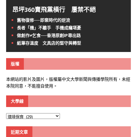
昂坪360賣飛黨橫行 屢禁不絕
舊物復修──即棄時代的逆流
長者「機」不離手 手機成癮堪憂
做創作≠乞食──香港原創IP尋出路
紙筆存溫度 文具店的堅守與轉型
版權
本網站的影片及圖片，版權屬中文大學新聞與傳播學院所有，未經
本院同意，不能擅自使用。
大學線
大
學
線
近期文章