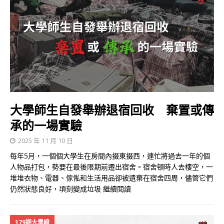
大學師生自發舉辦退宿回收 棄置或傳
承的一場實驗
2025 年 11 月 10 日
每年5月，一個個大學生在房間內掇東掇西，連忙將過去一年的個
人物品打包，勢要在最後限期前遷出宿舍。宿舍頓時人去樓空，一
堆堆衣物、電器、傢俬和生活用品卻被遺棄在宿舍四周，儘管它們
仍然狀態良好，頃刻變成垃圾
繼續閱讀
179期大學線