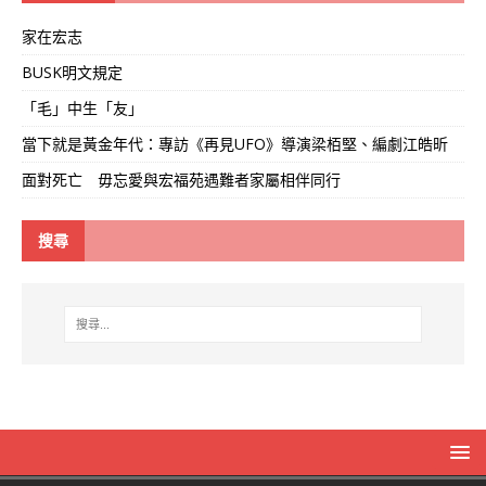
家在宏志
BUSK明文規定
「毛」中生「友」
當下就是黃金年代：專訪《再見UFO》導演梁栢堅、編劇江皓昕
面對死亡 毋忘愛與宏福苑遇難者家屬相伴同行
搜尋