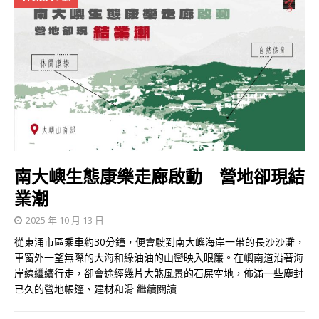
南大嶼生態康樂走廊啟動 營地卻現結
業潮
2025 年 10 月 13 日
從東涌市區乘車約30分鐘，便會駛到南大嶼海岸一帶的長沙沙灘，
車窗外一望無際的大海和綠油油的山巒映入眼簾。在嶼南道沿著海
岸線繼續行走，卻會途經幾片大煞風景的石屎空地，佈滿一些塵封
已久的營地帳篷、建材和滑
繼續閱讀