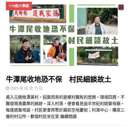
176期大學線
牛潭尾收地恐不保 村民細談故土
2025 年 02 月 15 日
甫入元朗攸潭美村，迎面而來的是鄉村獨有的悠閒。環視四周，不
難發現漁農業的痕跡。深入村落，便會看見逾半世紀的姚聖母廟。
每逢姚聖母誕，村民更會齊聚於廟前空地慶祝；村落中心、樓高三
層的村公所，數個村民坐在室
繼續閱讀