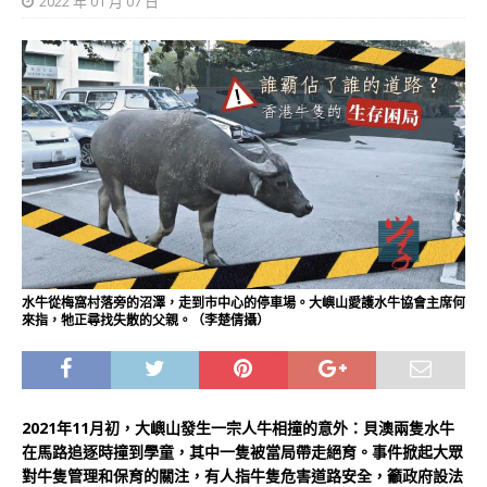
2022 年 01 月 07 日
水牛從梅窩村落旁的沼澤，走到市中心的停車場。大嶼山愛護水牛協會主席何
來指，牠正尋找失散的父親。（李楚倩攝）
2021年11月初，大嶼山發生一宗人牛相撞的意外：貝澳兩隻水牛
在馬路追逐時撞到學童，其中一隻被當局帶走絕育。事件掀起大眾
對牛隻管理和保育的關注，有人指牛隻危害道路安全，籲政府設法