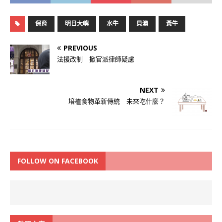
保育
明日大嶼
水牛
貝澳
黃牛
PREVIOUS
法援改制 掀官派律師疑慮
NEXT
培植食物革新傳統 未來吃什麼？
FOLLOW ON FACEBOOK