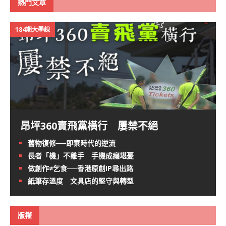
熱門文章
184期大學線
昂坪360賣飛黨橫行 屢禁不絕
舊物復修──即棄時代的逆流
長者「機」不離手 手機成癮堪憂
做創作≠乞食──香港原創IP尋出路
紙筆存溫度 文具店的堅守與轉型
版權