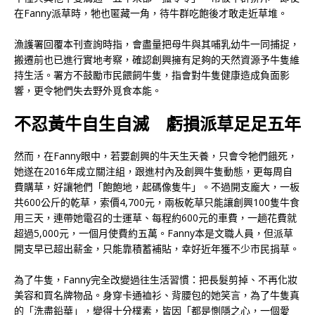
在Fanny派草時，牠也匿藏一角，待牛群吃飽後才敢走近草堆。
漁護署回覆本刊查詢時指，會盡量把母牛與其哺乳幼牛一同捕捉，
搬遷前也已進行實地考察，確認創興擁有足夠的天然資源予牛隻維
持生活。署方不鼓勵市民餵飼牛隻，指會對牛隻健康造成負面影
響，更令牠們失去野外覓食本能。
不忍黃牛自生自滅 虧損派草足足五年
然而，在Fanny眼中，若要創興的牛天生天養，只會令牠們餓死，
她遂在2016年成立關注組，跟進村內及創興牛隻動態，更每周自
費購草，好讓牠們「飽飽地，起碼像隻牛」。不過開支龐大，一板
共600公斤的乾草，索價4,700元，兩板乾草只能讓創興100隻牛食
用三天，連帶她電召的士運草、每程約600元的車費，一趟花費就
超過5,000元，一個月使費約五萬。Fanny本是文職人員，但派草
開支早已超出薪金，只能靠積蓄補貼，幸好近年獲不少市民捐草。
為了牛隻，Fanny完全改變過往生活習慣：把長髮剪掉、不再化妝
美容和買名牌物品。身穿卡通裇衫、背腰包的她笑言，為了牛隻真
的「洗盡鉛華」，變得十分樸素，皆因「都是惻隱之心，一個愛