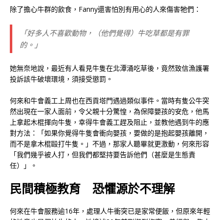
除了擔心牛群的飲食，Fanny還害怕別有用心的人來傷害牠們：
「好多人不喜歡動物，（他們覺得）牛吃草都是有罪
的。」
她無奈地說，最近有人看見牛隻在北潭涌吃草後，竟然致信漁護署
投訴該牛破壞環境，須接受懲罰。
何來和牛會義工上周也在西貢塔門遇過類似事件。當時有隻公牛突
然出現在一家人面前，令父親十分驚惶，為保障嬰孩的安危，他馬
上拿起木棍揮向牛隻，幸得牛會義工趕及阻止，並教他遇到牛的應
對方法：「如果你覺得牛隻會衝向嬰孩，要做的是抱起嬰孩離開，
而不是拿木棍毆打牛隻。」不過，那家人聽畢就更激動，何來形容
「我們幾乎被人打，但我們都堅持要告訴他們（甚麼是生態責
任）」。
民間積極教育 恐懼源於不理解
何來在牛會服務逾16年，處理人牛衝突已是家常便飯，但原來年輕