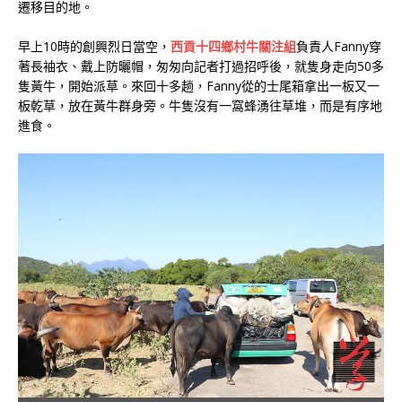
遷移目的地。
早上10時的創興烈日當空，
西貢十四鄉村牛關注組
負責人Fanny穿
著長袖衣、戴上防曬帽，匆匆向記者打過招呼後，就隻身走向50多
隻黃牛，開始派草。來回十多趟，Fanny從的士尾箱拿出一板又一
板乾草，放在黃牛群身旁。牛隻沒有一窩蜂湧往草堆，而是有序地
進食。