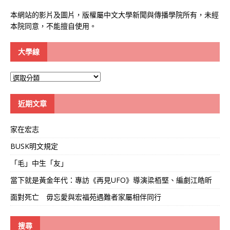
本網站的影片及圖片，版權屬中文大學新聞與傳播學院所有，未經
本院同意，不能擅自使用。
大學線
大
學
線
近期文章
家在宏志
BUSK明文規定
「毛」中生「友」
當下就是黃金年代：專訪《再見UFO》導演梁栢堅、編劇江皓昕
面對死亡 毋忘愛與宏福苑遇難者家屬相伴同行
搜尋