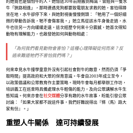
的她竟也是個怕牛的人。她憶述30年前剛搬到梅窩，曾經與一隻水
牛「狹路相逢」，那時連遇見狗都要致電朋友求救的她，害怕得蹲
坐在地，水牛卻停下來，與她對視後慢慢側頭：「牠用了一個好細
微的舉動告訴我，牠不會傷害我。」她立馬從該水牛身後走過，水
牛也往另一方向緩緩走遠。這次經歷令何來十分震撼，她首次得知
動物有理解能力，也啟發她如何與動物相處：
「為何我們看見動物會害怕？這種心理障礙從何而來？反
過來難道牠們不害怕我們嗎？」
何來幸見水牛撞學童意外沒有引起社會對牛的敵意，然而仍須「爭
取時間」提高政府和大眾的保育意識。牛會自2003年成立至今，
以政策倡議和公眾教育作主要策略。現時牛會每月都舉辦工作坊，
培訓義工在巡查時具備處理水牛輕傷的能力，及向公眾講解水牛生
態知識。何來亦會在
社交媒體
分享有趣的水牛故事，盼能引發公眾
討論：「如果大家都不說這件事，我們好難說得出『條（馬）路大
家有份』。」
重塑人牛關係 達可持續發展