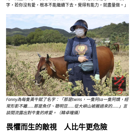
字，若你沒有愛，根本不能繼續下去。覺得有能力，就盡量做。」
Fanny為每隻黃牛賦了名字：「那是twins，一隻阿sa一隻阿嬌，經
常形影不離……那是魚仔、聰明豆……從大嶼山被搬過來的……」言
談間流露出對牛隻的疼愛。（韓卓曈攝）
畏懼而生的敵視 人比牛更危險