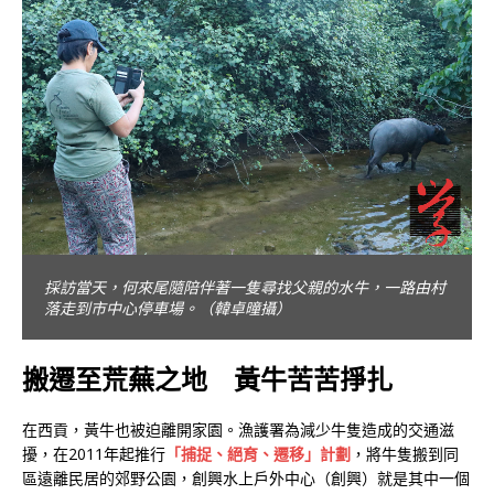
採訪當天，何來尾隨陪伴著這隻尋找父親的水牛，一路由村
落走到市中心停車場。（韓卓曈攝）
搬遷至荒蕪之地 黃牛苦苦掙扎
在西貢，黃牛也被迫離開家園。漁護署為減少牛隻造成的交通滋
擾，在2011年起推行
「捕捉、絕育、遷移」計劃
，將牛隻搬到同
區遠離民居的郊野公園，創興水上戶外中心（創興）就是其中一個