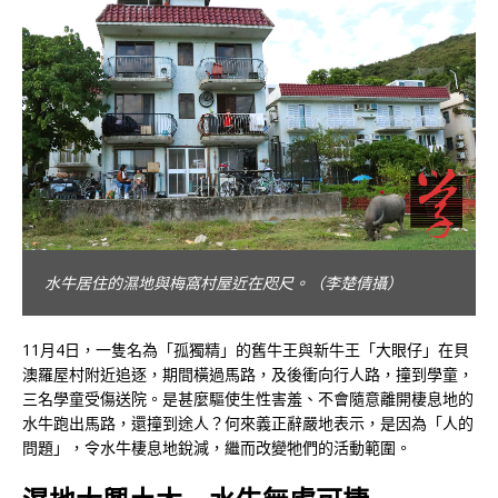
村民沒有打擾牛隻生活。（李楚倩攝）
11月4日，一隻名為「孤獨精」的舊牛王與新牛王「大眼仔」在貝
澳羅屋村附近追逐，期間橫過馬路，及後衝向行人路，撞到學童，
三名學童受傷送院。是甚麼驅使生性害羞、不會隨意離開棲息地的
水牛跑出馬路，還撞到途人？何來義正辭嚴地表示，是因為「人的
問題」，令水牛棲息地銳減，繼而改變牠們的活動範圍。