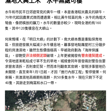
濕地大興土木 水牛無處可棲
水牛和市民平日郊遊常見的黃牛一樣，本是香港稻米農夫的耕牛，
70年代起因農業式微而遭遺棄。相比黃牛短直的角，水牛的角粗大
彎曲，像把橫放的鐮刀。水牛的數量亦較少，現時全港約有160
隻，其中120隻棲息在大嶼山。
何來慨嘆，在「明日大嶼」的計劃下，南大嶼本應是重點保育地
區，但旅遊發展大幅減少水牛棲息地。離事發地點羅屋村三分鐘步
程的貝澳濕地，雖然生態價值極高、早被政府劃為「海岸保護
區」，卻飽受
非法傾倒泥頭
破壞，上年更被揭發有
營舍違契建成
，
令濕地逐漸乾枯成寸草不生的旱地。城規會同年曾發兩封警告信要
求營舍清拆，否則會釘契，然而本刊翻查其官網，發現涉事營地仍
未關閉，直至來年1月1日起，才因「進行內部工程」暫停營業。何
來稱，貝澳濕地高峰期有兩群、共50多隻水牛，現在只剩下不足
40隻，其餘走到梅窩和水口一帶。