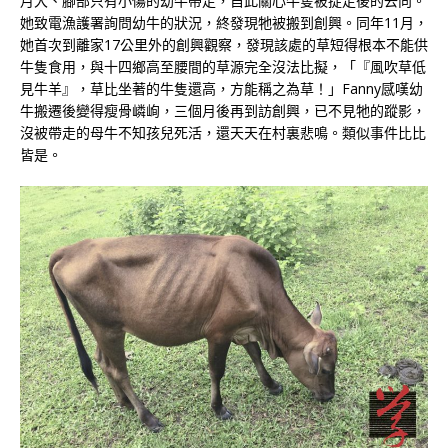
月大、腳部只有小傷的幼牛帶走，自此關心牛隻被捉走後的去向。
她致電漁護署詢問幼牛的狀況，終發現牠被搬到創興。同年11月，
她首次到離家17公里外的創興觀察，發現該處的草短得根本不能供
牛隻食用，與十四鄉高至腰間的草源完全沒法比擬，「『風吹草低
見牛羊』，草比坐著的牛隻還高，方能稱之為草！」Fanny感嘆幼
牛搬遷後變得瘦骨嶙峋，三個月後再到訪創興，已不見牠的蹤影，
沒被帶走的母牛不知孩兒死活，還天天在村裏悲鳴。類似事件比比
皆是。