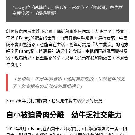
Fanny分數十回，從的士尾箱拿出一束束草予牛隻食用。
（韓卓曈攝）
創興位處西貢東郊野公園，鄰近萬宜水庫西壩，人跡罕至，整個上
午除了Fanny的電召的士外，再無其他車輛駛進。這樣看來，牛隻
既不會阻塞道路，也能自在生活，創興可謂是「人牛雙贏」的地方
吧？但Fanny稱，這裏長年缺乏牛的食糧，令牠們因饑餓而變得瘦
弱。現場所見，長至腰間的草，只是心葉黃花稔和黐頭芒，不適合
牛食用：
「是植物，不是牛的食物，如果有能吃的，早就被牛吃光
了，怎會還有如此茂盛的草堆呢？」
Fanny五年前初到探訪，也只見牛隻生活慘淡的景況。
自小被迫骨肉分離 幼牛乏社交能力
2016年9月，Fanny在西貢十四鄉家門前，目擊漁護署將一隻三個