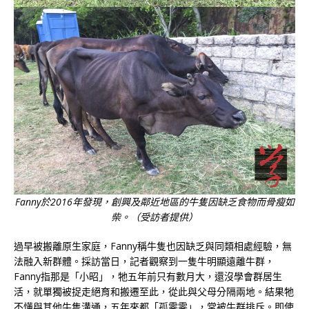
Fanny於2016年發現，創興及鄰近地區的牛隻因缺乏食物而骨瘦如
柴。（受訪者提供）
過早被搬離原生家庭，Fanny稱牛隻也因缺乏與同類相處經驗，無
法融入新群體。採訪當日，記者觀察到一隻牛明顯遠離牛群，
Fanny指那是「小昭」，牠五年前只有數月大，還沒學會群居生
活，就單獨被捉走絕育和搬遷至此，從此與父母分隔兩地。結果牠
不懂與其他牛隻溝通，五年來都「孤零零」，常被牛群排斥。即使