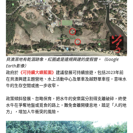
貝澳濕地有乾涸跡象，紅圈處是違規興建的度假營。（Google
Earth影像）
政府於
《可持續大嶼藍圖》
建議發展可持續旅遊，包括2023年前
在貝澳興建主題營地、水上活動中心及單車及越野單車徑，意味水
牛的生存空間或進一步收窄。
政策傾斜發展、忽略保育，把水牛的安樂窩分割得支離破碎，終使
水牛在爭奪地盤或覓食的路上，難免會離開棲息地，踏足「人的地
方」，增加人牛衝突的風險。