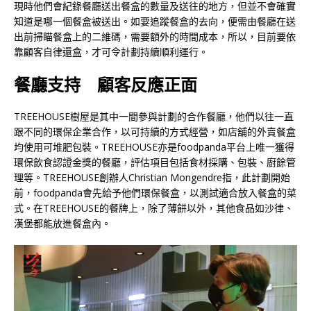
現時他們會紀錄餐廳送出餐盒的數量及送往的地方，但並不會確實
知道是哪一個餐盒被送出。如要追蹤餐盒的去向，便需由餐廳在送
出前掃瞄餐盒上的二維碼，需要額外的時間成本，所以，目前要依
靠顧客自律還盒，才可令計劃持續順利運行。
餐廳支持
顧客反應正面
TREEHOUSE樹屋是其中一間參與計劃的合作餐廳，他們以往一直
跟不同的環保企業合作，以可持續的方式經營，如店舖的外賣餐盒
均使用可堆肥包裝。TREEHOUSE亦是foodpanda平台上唯一獲得
環保飲食認證金獎的餐廳，評估項目包括食材採購、包裝、廚餘管
理等。TREEHOUSE創辦人Christian Mongendre指，此計劃開始
前，foodpanda會先給予他們環保餐盒，以測試適合放入餐盒的菜
式。在TREEHOUSE的餐牌上，除了薄餅以外，其他食品如沙律、
漢堡都能放進餐盒內。