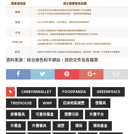
資料來源：綜合綠色和平網站、政府文件及各報章
CARBONWALLET
FOODPANDA
GREENPEACE
TREEHOUSE
WWF
亞洲地區減塑
借餐具
即棄餐具
可重用餐盒
塑膠污染
外賣平台
外賣盒
外賣餐具
減塑
環保
環保基金