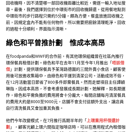
回收機時，因不清楚哪一部回收機距離比較近，需逐一輸入地址搜
尋。最後，我們選擇到位於中環街市的回收機歸還，從用餐地點到
中環街市的步行路程只需約5分鐘，頗為方便。餐盒放進回收機之
前，因規定盒內不能有任何物件，所以需要把廚餘清理乾淨。回收
的過程十分順利，界面指示清晰。
綠色和平曾推計劃
惟成本高昂
在foodpanda和WWF的合作前，有其他環保組織曾在社區內推行
環保餐具租借計劃。綠色和平在去年11月至今年1月推出「
唔該借
借
」計劃，提供環保餐具予荃灣路德圍的三間外賣小食店，顧客使
用後可放進收集箱中，由綠色和平運到清潔公司。活動成效不俗，
在12月活動當日節省了800多件即棄餐具。然而走塑項目主任譚穎
琳指，因成本高昂，不會考慮發展成長期計劃。她解釋，如長期運
作，綠色和平需負擔的費用將會十分龐大，每間店舖每月清潔餐具
的費用大約是8000至9000元，店舖不會支付這額外支出，讓店員
自行清洗餐具又會加重其負擔。
他們今年改變模式，在7月推行爲期半年的「
上環重用杯借還
計
劃
」，顧客光顧上環六間指定咖啡店時，可以在應用程式內租借咖