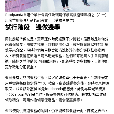
foodpanda香港企業社會責任及環境保護高級經理陳楠之（右一）
出席重用餐具計劃的記者會。（受訪者提供）
試行階段
邊做邊學
即使前期準備充足，實際運作時仍遇到不少挑戰，最困難是如何分
配環保餐盒。陳楠之指出，計劃剛開始時，會根據餐廳以往的訂單
數量來分配。現時他們每星期會把清洗乾淨的餐盒運送往餐廳兩
次，若有餐廳在派送日前已用光餐盒，他們如有足夠人手會提前送
遞。陳楠之希望隨著項目開始運行，能夠得到更多數據，日後便能
更準確地分配餐盒。
餐廳要有足夠的餐盒供應，顧客的歸還率也十分重要。計劃中規定
用戶需為每個餐盒繳付10元按金，顧客歸還餐盒後，即時以八達通
取回，並會額外獲得10元foodpanda優惠券。計劃亦與減塑獎賞
平台Carbon Wallet合作，歸還餐盒時可透過應用程式掃描二維碼
領取積分，可用作換領環保產品、素食優惠券等。
但即使提供歸還餐盒的誘因，仍不能確保餐盒去向。陳楠之表示，