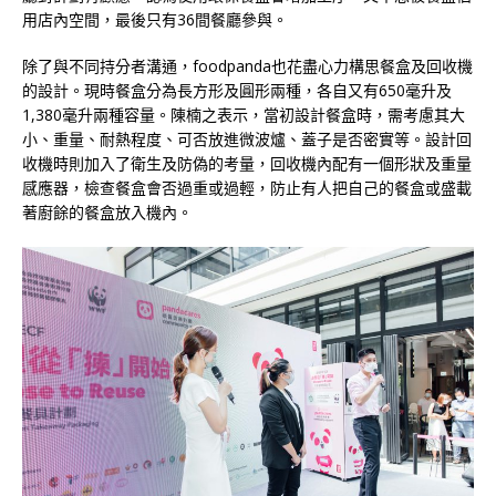
用店內空間，最後只有36間餐廳參與。
除了與不同持分者溝通，foodpanda也花盡心力構思餐盒及回收機
的設計。現時餐盒分為長方形及圓形兩種，各自又有650毫升及
1,380毫升兩種容量。陳楠之表示，當初設計餐盒時，需考慮其大
小、重量、耐熱程度、可否放進微波爐、蓋子是否密實等。設計回
收機時則加入了衛生及防偽的考量，回收機內配有一個形狀及重量
感應器，檢查餐盒會否過重或過輕，防止有人把自己的餐盒或盛載
著廚餘的餐盒放入機內。