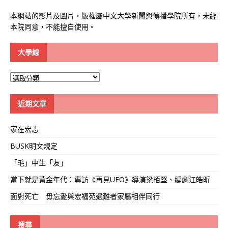
本網站的影片及圖片，版權屬中文大學新聞與傳播學院所有，未經
本院同意，不能擅自使用。
大學線
大
學
線
近期文章
家在宏志
BUSK明文規定
「毛」中生「友」
當下就是黃金年代：專訪《再見UFO》導演梁栢堅、編劇江皓昕
面對死亡 毋忘愛與宏福苑遇難者家屬相伴同行
搜尋