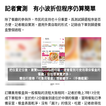
記者實測
有小波折但程序仍算簡單
除了餐廳的參與外，市民的支持也十分重要。爲測試歸還程序是否
方便，記者親自實測，選用外賣自取的形式，記錄由下單到歸還餐
盒整個過程。
把位置定位後，瀏覽foodpanda的介面，便會看到可使用環保餐盒的
餐廳，但如要瀏覽更多，
需自行搜尋「可重用餐盒」等關鍵字。（手機截圖）
訂購重用餐盒與一般餐點的流程大致相同，記者於晚上7時13分完
成下單程序，並於約12分鐘後到達位於中環的餐廳，當時餐點已準
備妥當，餐盒表面乾淨，沒有「漏汁」的情況。吃罷，記者欲尋找