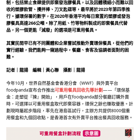
制，包括禁止食肆提供即棄發泡膠餐具，以及因體積細小而難以回
收的塑膠飲管、攪拌棒、刀叉匙碟等，最早將於2023年第四季推
行。據環保署的數字，在2020年香港平均每日棄置的塑膠或發泡
膠餐具高達266公噸。除了用紙、竹等物料製成的即棄餐具代替
品，另一個更能「減廢」的選項是可重用餐具。
其實民間早已有不同團體和企業嘗試推動外賣環保餐具，從他們的
實行經驗，我們能夠一窺過程中，餐廳、食客及協調者面對的困
難。
記者｜龍揚
編輯｜黃心聯
攝影｜龍揚
今年10月，世界自然基金會香港分會（WWF）與外賣平台
foodpanda宣布合作推出
可重用餐具回收先導計劃
——「環保基
金：走塑從『揀』開始」，用戶在foodpanda部分餐廳訂購外賣
時，可選擇以可重用餐盒取代即棄容器，環保之餘也賺取優惠。計
劃現時屬起步階段，率先在港島區試行，主辦方共提供8000個重
用餐盒和九個回收點，是香港首次有外賣平台推出餐具回收服務。