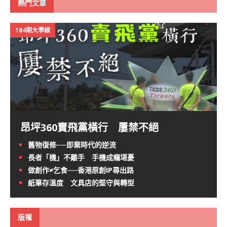
熱門文章
184期大學線
昂坪360賣飛黨橫行 屢禁不絕
舊物復修──即棄時代的逆流
長者「機」不離手 手機成癮堪憂
做創作≠乞食──香港原創IP尋出路
紙筆存溫度 文具店的堅守與轉型
版權