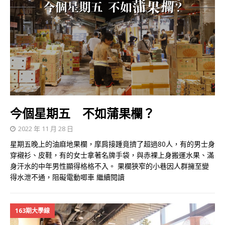
今個星期五 不如蒲果欄？
2022 年 11 月 28 日
星期五晚上的油麻地果欄，摩肩接踵竟擠了超過80人，有的男士身
穿襯衫、皮鞋，有的女士拿著名牌手袋，與赤裸上身搬運水果、滿
身汗水的中年男性顯得格格不入。 果欄狹窄的小巷因人群擁至變
得水泄不通，阻礙電動唧車
繼續閱讀
163期大學線