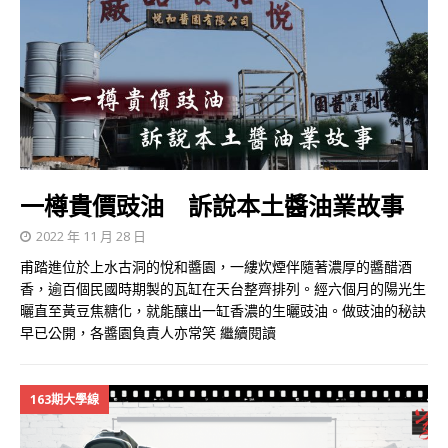
一樽貴價豉油 訴說本土醬油業故事
2022 年 11 月 28 日
甫踏進位於上水古洞的悅和醬園，一縷炊煙伴隨著濃厚的醬醋酒
香，逾百個民國時期製的瓦缸在天台整齊排列。經六個月的陽光生
曬直至黃豆焦糖化，就能釀出一缸香濃的生曬豉油。做豉油的秘訣
早已公開，各醬園負責人亦常笑
繼續閱讀
163期大學線