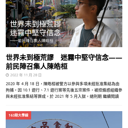
世界未到極荒謬 迷霧中堅守信念​​——
前民陣召集人陳皓桓
2022 年 11 月 28 日
2020 年 4 月 18 日，陳皓桓被警方以參與多項未經批准集結為由
拘捕，因 10.1 遊行、7.1 遊行案等先後五宗案件，被控煽惑組織參
與未經批准集結等罪成，於 2021 年 5 月入獄，總刑期
繼續閱讀
163期大學線