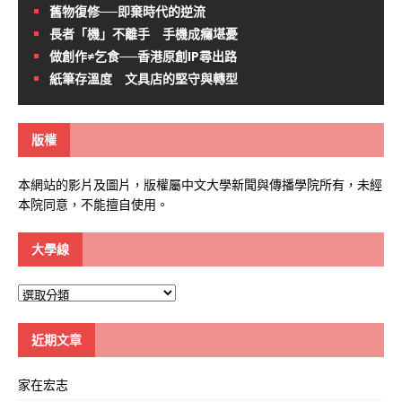
舊物復修──即棄時代的逆流
長者「機」不離手 手機成癮堪憂
做創作≠乞食──香港原創IP尋出路
紙筆存溫度 文具店的堅守與轉型
版權
本網站的影片及圖片，版權屬中文大學新聞與傳播學院所有，未經
本院同意，不能擅自使用。
大學線
大
學
線
近期文章
家在宏志