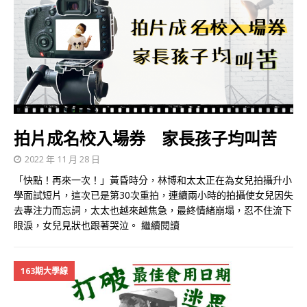
拍片成名校入場券 家長孩子均叫苦
2022 年 11 月 28 日
「快點！再來一次！」黃昏時分，林博和太太正在為女兒拍攝升小
學面試短片，這次已是第30次重拍，連續兩小時的拍攝使女兒因失
去專注力而忘詞，太太也越來越焦急，最終情緒崩塌，忍不住流下
眼淚，女兒見狀也跟著哭泣。
繼續閱讀
163期大學線