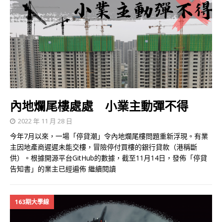
內地爛尾樓處處 小業主動彈不得
2022 年 11 月 28 日
今年7月以來，一場「停貸潮」令內地爛尾樓問題重新浮現。有業
主因地產商遲遲未能交樓，冒險停付買樓的銀行貸款（港稱斷
供）。根據開源平台GitHub的數據，截至11月14日，發佈「停貸
告知書」的業主已經遍佈
繼續閱讀
163期大學線