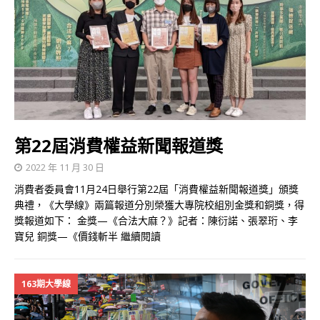
第22屆消費權益新聞報道獎
2022 年 11 月 30 日
消費者委員會11月24日舉行第22屆「消費權益新聞報道獎」頒獎
典禮，《大學線》兩篇報道分別榮獲大專院校組別金獎和銅獎，得
獎報道如下： 金獎—《合法大麻？》記者：陳衍諾、張翠珩、李
寶兒 銅獎—《價錢斬半
繼續閱讀
163期大學線