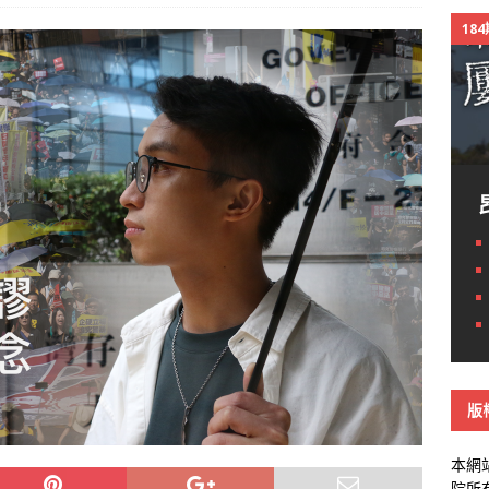
18
版
本網
院所