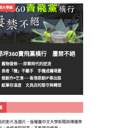
4期大學線
昂坪360賣飛黨橫行 屢禁不絕
舊物復修──即棄時代的逆流
長者「機」不離手 手機成癮堪憂
做創作≠乞食──香港原創IP尋出路
紙筆存溫度 文具店的堅守與轉型
權
站的影片及圖片，版權屬中文大學新聞與傳播學
有，未經本院同意，不能擅自使用。