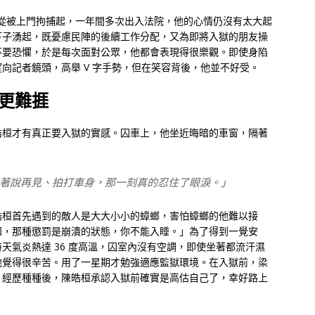
hter」，從被上門拘捕起，一年間多次出入法院，他的心情仍沒有太大起
下子湧起，既憂慮民陣的後續工作分配，又為即將入獄的朋友操
不要恐懼，於是每次面對公眾，他都會表現得很樂觀。即使身陷
向記者鏡頭，高舉 V 字手勢，但在笑容背後，他並不好受。
更難捱
皓桓才有真正要入獄的實感。囚車上，他坐近晦暗的車窗，隔著
著說再見、拍打車身，那一刻真的忍住了眼淚。」
皓桓首先遇到的敵人是大大小小的蟑螂，害怕蟑螂的他難以接
知，那種懲罰是崩潰的狀態，你不能入睡。」為了得到一覺安
天氣炎熱達 36 度高溫，囚室內沒有空調，即使坐著都流汗濕
他覺得很辛苦。用了一星期才勉強適應監獄環境。在入獄前，梁
，經歷種種後，陳皓桓承認入獄前確實是高估自己了，幸好路上