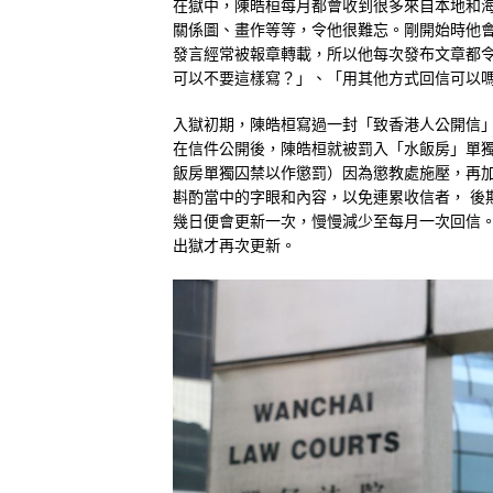
在獄中，陳皓桓每月都會收到很多來自本地和
關係圖、畫作等等，令他很難忘。剛開始時他會透
發言經常被報章轉載，所以他每次發布文章都
可以不要這樣寫？」、「用其他方式回信可以
入獄初期，陳皓桓寫過一封「致香港人公開信
在信件公開後，陳皓桓就被罰入「水飯房」單
飯房單獨囚禁以作懲罰）因為懲教處施壓，再
斟酌當中的字眼和內容，以免連累收信者， 後期他
幾日便會更新一次，慢慢減少至每月一次回信。20
出獄才再次更新。