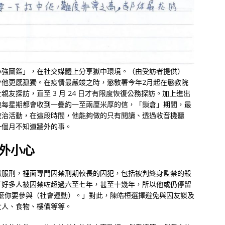
小強圖鑑」，在社交媒體上分享獄中環境。（由受訪者提供）
令他更感孤獨。在疫情最嚴竣之時，懲敎署今年2月起在懲教院
友探訪，直至 3 月 24 日才有限度恢復公務探訪。加上進出
他每星期都會收到一疊約一至兩厘米厚的信，「鎖倉」期間，最
政治活動，在這段時間，他能夠做的只有閱讀、透過收音機聽
一個月不知道牆外的事。
外小心
獄服刑，裡面專門囚禁刑期較長的囚犯，包括被判終身監禁的殺
「好多人被囚禁咗超過六至七年，甚至十幾年，所以他或仍停留
不到為甚麼你要參與（社會運動）。」對此，陳皓桓選擇避免與囚友談及
女人、食物、樓價等等。