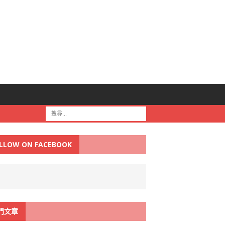
LLOW ON FACEBOOK
門文章