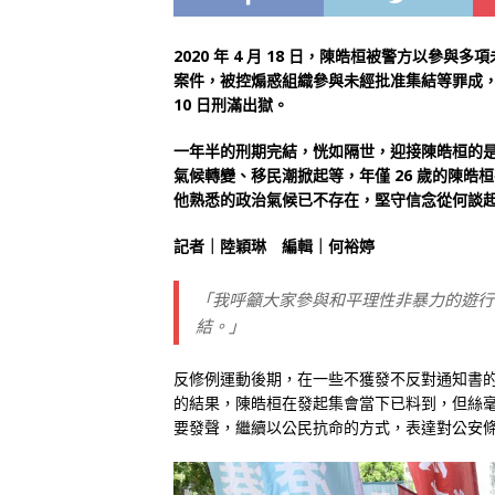
2020
年 4
月 18
日，陳皓桓被警方以參與多項未
案件，被控煽惑組織參與未經批准集結等罪成，於
10
日刑滿出獄。
一年半的刑期完結，恍如隔世，迎接陳皓桓的
氣候轉變、移民潮掀起等，年僅 26 歲的陳
他熟悉的政治氣候已不存在，堅守信念從何談
記者｜陸穎琳 編輯｜何裕婷
「我呼籲大家參與和平理性非暴力的遊行
結。」
反修例運動後期，在一些不獲發不反對通知書
的結果，陳皓桓在發起集會當下已料到，但絲
要發聲，繼續以公民抗命的方式，表達對公安