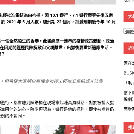
經批准集結為由拘捕，因 10.1
遊行、7.1
遊行案等先後五宗
大
 2021
年 5
月入獄，總刑期 22
個月，扣減刑期後今年 10
月
大
學
是一個全然陌生的香港。此城經歷一連串的疫情政策變動、政治
線
皓桓在囚期間經歷民陣解散和父親離世，出獄後要重新適應生活。
近
起？
家在
BUS
，但希望大家明白有機會被控未經批准集結或非法集
「毛
當下
編劇
的遊行，都會聽到陳皓桓在現場拿起咪高風喊話。對於被捕入獄
面對
毫無阻他的決心。陳皓桓認為，遊行是他的權利，即使被噤聲仍
條例的不認同。
搜