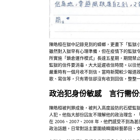
陳皓桓在獄中記錄見到的蟑螂，更畫下「監獄
雖然對入獄早有心理準備，但在疫情下的監獄
所實施「鎖倉運作模式」長達五星期，期間禁止親
監獄的信件要消毒，大大延遲收信時間。以往
嚴重時有一個月收不到信。當時新聞較少報道
歌、寫信等，只有寄信卻沒有收到回信，整整
政治犯身份敏感 言行需份
陳皓桓被判罪成後，被判入高度設防的石壁監
人犯。他指大部份囚友不理解他的政治理念，
在 2006、2007、2008 年，他們感受
政治話題，日常對話主要圍繞韓國綜藝節目、