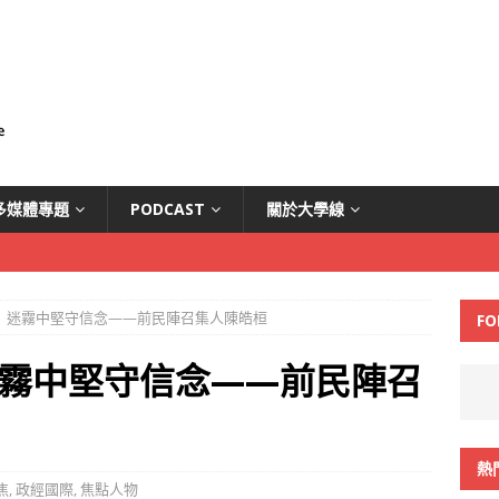
多媒體專題
PODCAST
關於大學線
迷霧中堅守信念​​——前民陣召集人陳皓桓
FO
霧中堅守信念​​——前民陣召
熱
焦
,
政經國際
,
焦點人物