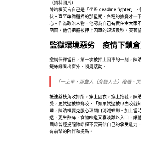
（資料圖片）
陳皓桓笑言自己是「坐監 deadline fig
伏。直至準備還押的那星期，各種的擔憂才一
心。作為政治人物，他認為自己有責任令大家
囹圄，他仍把握被押上囚車的短短數秒，笑著望
監獄環境惡劣 疫情下鎖倉
撤銷保釋當日，第一次被押上囚車的一刻，陳
鐵絲網看出窗外，頓覺感動，
「一上車，那些人（旁聽人士）跑著、哭
抵達荔枝角收押所，穿上囚衣，換上拖鞋，陳
受，更試過被蟑螂咬，「如果試過被曱甴咬就
睡，陳皓桓要克服心理關口消滅蟑螂。加上當時
透，更生熱痱，食物味道又寡淡難以入口，讓
國雄曾經提醒陳皓桓不要高估自己的承受能力
有前輩的陪伴和提點。