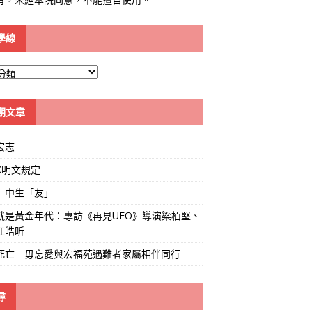
學線
期文章
宏志
K明文規定
」中生「友」
就是黃金年代：專訪《再見UFO》導演梁栢堅、
江皓昕
死亡 毋忘愛與宏福苑遇難者家屬相伴同行
尋