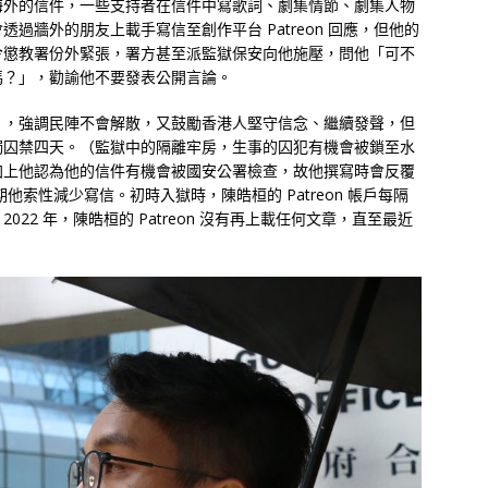
海外的信件，一些支持者在信件中寫歌詞、劇集情節、劇集人物
過牆外的朋友上載手寫信至創作平台 Patreon 回應，但他的
令懲教署份外緊張，署方甚至派監獄保安向他施壓，問他「可不
嗎？」，勸諭他不要發表公開言論。
」，強調民陣不會解散，又鼓勵香港人堅守信念、繼續發聲，但
獨囚禁四天。（監獄中的隔離牢房，生事的囚犯有機會被鎖至水
加上他認為他的信件有機會被國安公署檢查，故他撰寫時會反覆
索性減少寫信。初時入獄時，陳皓桓的 Patreon 帳戶每隔
22 年，陳皓桓的 Patreon 沒有再上載任何文章，直至最近