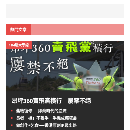
熱門文章
184期大學線
昂坪360賣飛黨橫行 屢禁不絕
舊物復修──即棄時代的逆流
長者「機」不離手 手機成癮堪憂
做創作≠乞食──香港原創IP尋出路