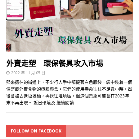
外賣走塑 環保餐具攻入市場
2022 年 11 月 05 日
熙來攘往的街道上，不少行人手中都提著白色膠袋，袋中裝着一個
個盛載外賣食物的塑膠餐盒。它們的使用壽命往往不足數小時，然
後會被丟進垃圾桶，再送往堆填區。但這個景象可能會在2023年
末不再出現。 近日環境及
繼續閱讀
FOLLOW ON FACEBOOK