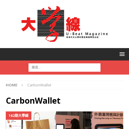
HOME
CarbonWallet
CarbonWallet
162期大學線