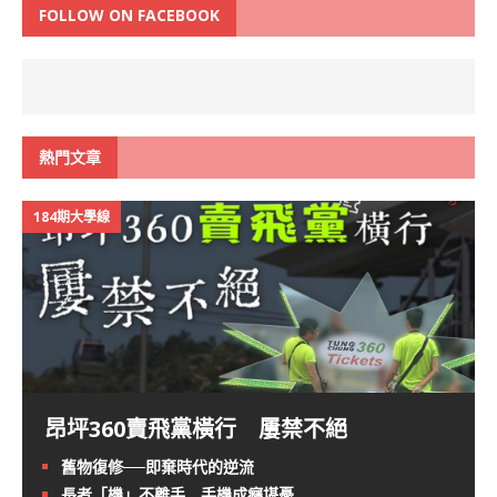
FOLLOW ON FACEBOOK
熱門文章
184期大學線
昂坪360賣飛黨橫行 屢禁不絕
舊物復修──即棄時代的逆流
長者「機」不離手 手機成癮堪憂