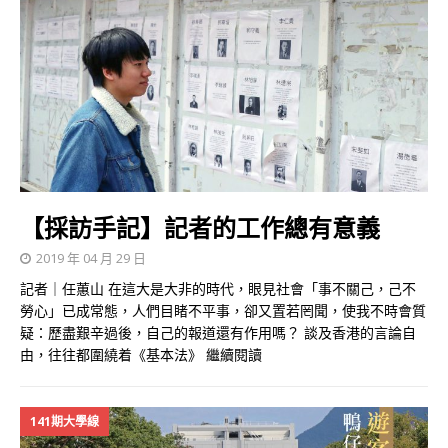
【採訪手記】記者的工作總有意義
2019 年 04 月 29 日
記者｜任蕙山 在這大是大非的時代，眼見社會「事不關己，己不
勞心」已成常態，人們目睹不平事，卻又置若罔聞，使我不時會質
疑：歷盡艱辛過後，自己的報道還有作用嗎？ 談及香港的言論自
由，往往都圍繞着《基本法》
繼續閱讀
141期大學線