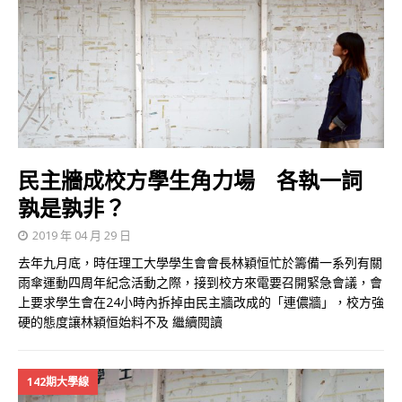
民主牆成校方學生角力場 各執一詞
孰是孰非？
2019 年 04 月 29 日
去年九月底，時任理工大學學生會會長林穎恒忙於籌備一系列有關
雨傘運動四周年紀念活動之際，接到校方來電要召開緊急會議，會
上要求學生會在24小時內拆掉由民主牆改成的「連儂牆」，校方強
硬的態度讓林穎恒始料不及
繼續閱讀
142期大學線