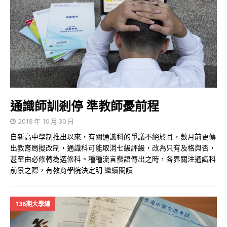
通識師訓剎停 準教師憂前程
2018 年 10 月 30 日
自新高中學制推出以來，有關通識科的爭議不絕於耳，數月前更傳
出教育局擬改制，通識科可能取消七級評級，改為只有及格與否，
甚至由必修轉為選修科。種種流言蜚語傳出之時，各界關注通識科
前景之際，有教育學院決定明
繼續閱讀
136期大學線