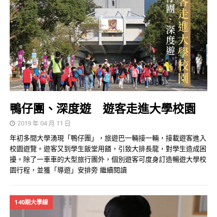
鴨仔團、深度遊 遊客走進大學校園
2019 年 04 月 11 日
年初多間大學湧現「鴨仔團」，旅遊巴一輛接一輛，接載遊客進入
校園遊覽。遊客又到學生飯堂用饍，引致大排長龍，對學生造成困
擾。除了一車車的大型旅行團外，個別遊客可度身訂造暢遊大學校
園行程，並獲「導遊」安排旁
繼續閱讀
140期大學線