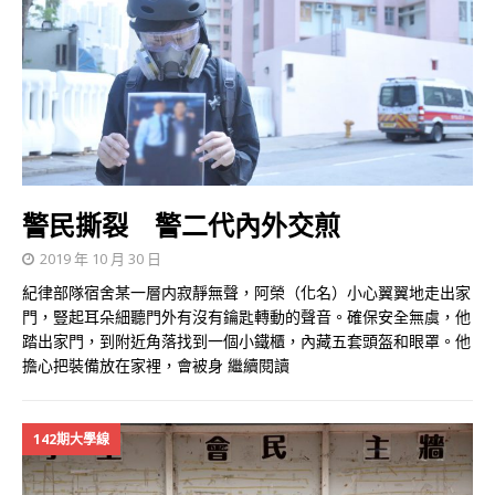
警民撕裂 警二代內外交煎
2019 年 10 月 30 日
紀律部隊宿舍某一層内寂靜無聲，阿榮（化名）小心翼翼地走出家
門，豎起耳朵細聽門外有沒有鑰匙轉動的聲音。確保安全無虞，他
踏出家門，到附近角落找到一個小鐵櫃，內藏五套頭盔和眼罩。他
擔心把裝備放在家裡，會被身
繼續閱讀
142期大學線