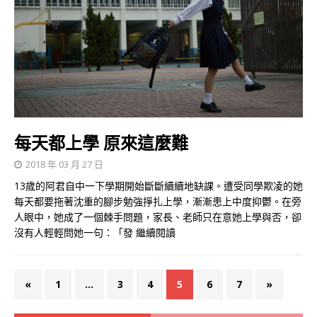
每天都上學 原來這麼難
2018 年 03 月 27 日
13歲的阿君自中一下學期開始斷斷續續地缺課。遭受同學欺凌的她
每天都要拖著沈重的腳步勉強掙扎上學，漸漸患上中度抑鬱。在旁
人眼中，她成了一個棘手問題，家長、老師只在意她上學與否，卻
沒有人輕輕問她一句：「發
繼續閱讀
«
1
...
3
4
5
6
7
»