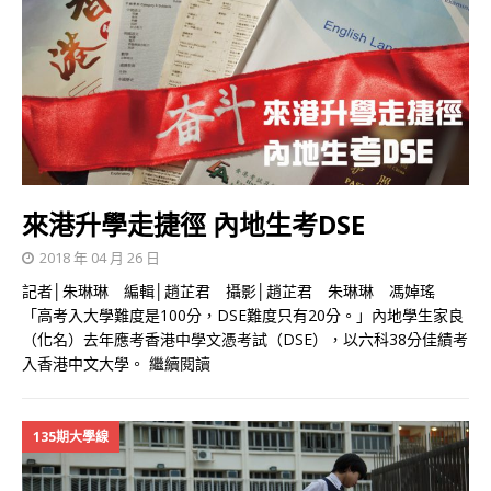
來港升學走捷徑 內地生考DSE
2018 年 04 月 26 日
記者│朱琳琳 編輯│趙芷君 攝影│趙芷君 朱琳琳 馮婥瑤
「高考入大學難度是100分，DSE難度只有20分。」內地學生家良
（化名）去年應考香港中學文憑考試（DSE），以六科38分佳績考
入香港中文大學。
繼續閱讀
135期大學線