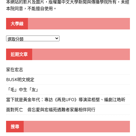
本網站的影片及圖片，版權屬中文大學新聞與傳播學院所有，未經
本院同意，不能擅自使用。
大學線
大
學
線
近期文章
家在宏志
BUSK明文規定
「毛」中生「友」
當下就是黃金年代：專訪《再見UFO》導演梁栢堅、編劇江皓昕
面對死亡 毋忘愛與宏福苑遇難者家屬相伴同行
搜尋