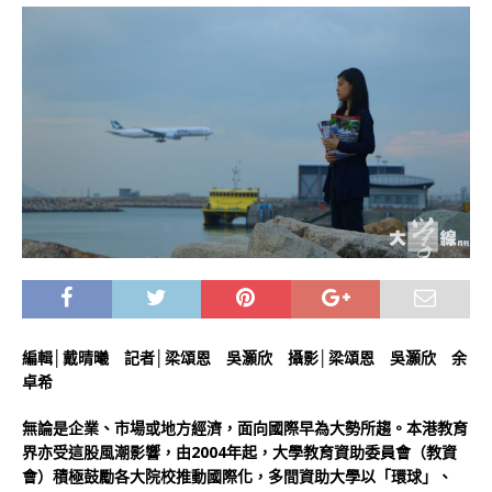
編輯│戴晴曦 記者│梁頌恩 吳灝欣 攝影│梁頌恩 吳灝欣 余
卓希
無論是企業、市場或地方經濟，面向國際早為大勢所趨。本港教育
界亦受這股風潮影響，由2004年起，大學教育資助委員會（教資
會）積極鼓勵各大院校推動國際化，多間資助大學以「環球」、