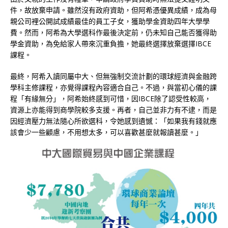
件，故放棄申請。雖然沒有政府資助，但阿希憑優異成績，成為母
親公司裡公開試成績最佳的員工子女，獲助學金資助四年大學學
費。然而，阿希為大學選科作最後決定前，仍未知自己能否獲得助
學金資助，為免給家人帶來沉重負擔，她最終選擇放棄選擇IBCE
課程。
最終，阿希入讀同屬中大、但無強制交流計劃的環球經濟與金融跨
學科主修課程，亦覺得課程內容適合自己。不過，與當初心儀的課
程「有緣無分」，阿希始終感到可惜，因IBCE除了認受性較高，
資源上亦能得到商學院較多支援。再者，自己並非力有不逮，而是
因經濟壓力無法隨心所欲選科，令她感到遺憾：「如果我有錢就應
該會少一些顧慮，不用想太多，可以喜歡甚麼就報讀甚麼。」