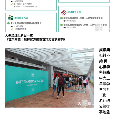
大學環球化科目一覽
（資料來源：課程官方網頁資料及電話查詢）
成績夠
但錢不
夠 與
心儀學
科無緣
中大三
年級學
生阿希
（化
名）的
父親從
事地盤