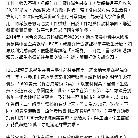
工作，收入不穩，母親則在工廠任職包裝女工，雙親每月平均收入
20,000多元。為減輕父母負擔，阿希平常不會向父母索取生活費，
靠每月2,000多元的兼職薪金應付日常開支。為支付大學住宿費
用，阿希放暑假時也要工作賺錢。由於工作地點位於科學園，鄰近
餐廳收費昂貴，故平常也只以杯麵充當午餐。
2014年，阿希文憑試五科成績考獲30分。她本來最心儀中大國際
貿易與中國企業課程 (IBCE)，成績亦符合該課程當年收生分數，如
果順利完成面試，便能穩奪課程「入場券」。可是，當阿希知悉課
程要求學生必須前往美國交流一年後，隨即打消入讀念頭。
IBCE課程要求學生在第三學年前往美國南卡羅來納大學商學院交
流一年，並參加由當地學院安排的考察團。課程網頁列明學生需花
費約15,600美元（折合港幣約12萬），以支付機票、宿費、生活
費、交通費及考察團開支。此外，學生在第二及第三學年亦須分別
參加一個內地迎新考察團，及前往一亞洲城市的考察團。以2016
年為例，二年級學生需參加為期七天、開支為7780元（港幣，下
同）的貴陽迎新團；亞洲考察團則需花費約5,000元；每年亦須參
加費用約1,000元的環球商業論壇。總結大學四年生涯，學生需額
外花費超過13萬，才能滿足課業要求。
由於父親的工作沒有糧單，申請政府學費資助時無法提交證明文