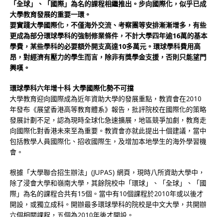
「全球」、「國際」為名的課程相繼推出。步向國際化，似乎已成
大學教育發展的重要一環。
要實踐大學國際化，不僅海外交流、考察團等安排漸漸增多，有些
更成為部分環球學科的強制修業條件，不計大學四年逾16萬的基本
學費，某些學科的必要額外開支高達10多萬元。環球學科費用高
昂，對經濟有壓力的學生而言，除非有獎學金支援，否則只能望門
興嘆。
環球學科六年增十科 大學國際化勢不可擋
大學教育迎向國際成為近年資助大學的發展重點，教資會在2010
年發布《展望香港高等教育體系》報告，批評院校在國際化的策略
發展計劃不足，認為現時全球化急速擴展，地區競爭加劇，教育走
向國際化對香港未來至為重要。教資會亦就此提出十個建議，當中
包括教學人員國際化、招收國際生，及增加本地學生的海外學習機
會。
根據「大學聯合招生辦法」(JUPAS) 網頁，現時八所資助大學中，
除了浸會大學和嶺南大學，其餘院校中「環球」、「全球」、「國
際」為名的課程合共有15個。當中有10個課程於2010年或以後才
開設，或獨立成科。開辦最多環球學科的院校是中文大學，共開辦
六個相關課程，五個為2010年後才開設。