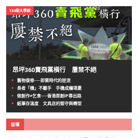
184期大學線
昂坪360賣飛黨橫行 屢禁不絕
舊物復修──即棄時代的逆流
長者「機」不離手 手機成癮堪憂
做創作≠乞食──香港原創IP尋出路
紙筆存溫度 文具店的堅守與轉型
版權