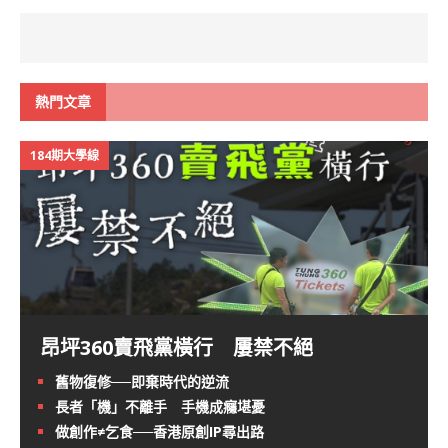
熱門文章
184期大學線
昂坪360賣飛黨橫行 屢禁不絕
舊物復修──即棄時代的逆流
長者「機」不離手 手機成癮堪憂
做創作≠乞食──香港原創IP尋出路