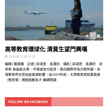
高等教育環球化 清貧生望門興嘆
2016 年 12 月 01 日
編輯│戴晴曦 記者│梁頌恩 吳灝欣 攝影│梁頌恩 吳灝欣 余
卓希 無論是企業、市場或地方經濟，面向國際早為大勢所趨。本
港教育界亦受這股風潮影響，由2004年起，大學教育資助委員會
（教資會）積極鼓勵各大
繼續閱讀
FOLLOW ON FACEBOOK