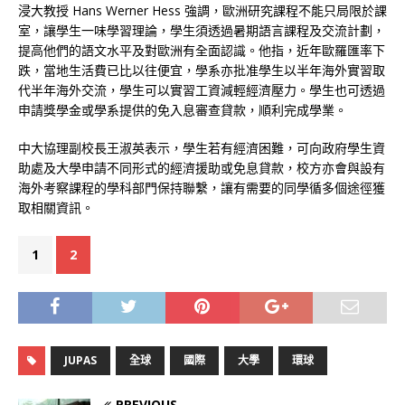
浸大教授 Hans Werner Hess 強調，歐洲研究課程不能只局限於課
室，讓學生一味學習理論，學生須透過暑期語言課程及交流計劃，
提高他們的語文水平及對歐洲有全面認識。他指，近年歐羅匯率下
跌，當地生活費已比以往便宜，學系亦批准學生以半年海外實習取
代半年海外交流，學生可以實習工資減輕經濟壓力。學生也可透過
申請獎學金或學系提供的免入息審查貸款，順利完成學業。
中大協理副校長王淑英表示，學生若有經濟困難，可向政府學生資
助處及大學申請不同形式的經濟援助或免息貸款，校方亦會與設有
海外考察課程的學科部門保持聯繫，讓有需要的同學循多個途徑獲
取相關資訊。
1
2
JUPAS
全球
國際
大學
環球
PREVIOUS