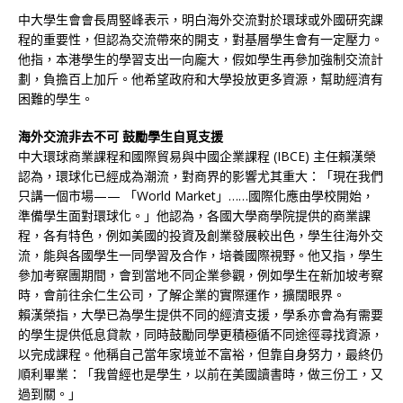
中大學生會會長周竪峰表示，明白海外交流對於環球或外國研究課
程的重要性，但認為交流帶來的開支，對基層學生會有一定壓力。
他指，本港學生的學習支出一向龐大，假如學生再參加強制交流計
劃，負擔百上加斤。他希望政府和大學投放更多資源，幫助經濟有
困難的學生。
海外交流非去不可 鼓勵學生自覓支援
中大環球商業課程和國際貿易與中國企業課程 (IBCE) 主任賴漢榮
認為，環球化已經成為潮流，對商界的影響尤其重大：「現在我們
只講一個市場—— 「World Market」……國際化應由學校開始，
準備學生面對環球化。」他認為，各國大學商學院提供的商業課
程，各有特色，例如美國的投資及創業發展較出色，學生往海外交
流，能與各國學生一同學習及合作，培養國際視野。他又指，學生
參加考察團期間，會到當地不同企業參觀，例如學生在新加坡考察
時，會前往余仁生公司，了解企業的實際運作，擴闊眼界。
賴漢榮指，大學已為學生提供不同的經濟支援，學系亦會為有需要
的學生提供低息貸款，同時鼓勵同學更積極循不同途徑尋找資源，
以完成課程。他稱自己當年家境並不富裕，但靠自身努力，最終仍
順利畢業：「我曾經也是學生，以前在美國讀書時，做三份工，又
過到關。」