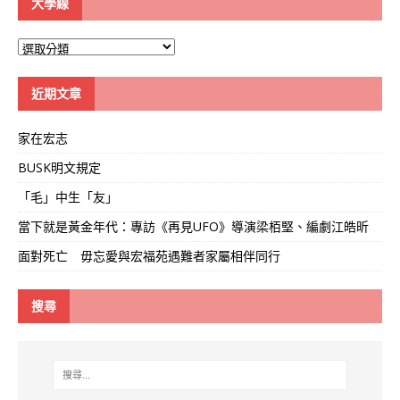
大學線
大
學
線
近期文章
家在宏志
BUSK明文規定
「毛」中生「友」
當下就是黃金年代：專訪《再見UFO》導演梁栢堅、編劇江皓昕
面對死亡 毋忘愛與宏福苑遇難者家屬相伴同行
搜尋