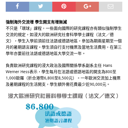
強制海外交流增 學生開支有增無減
不只是「環球」課程，一些面向國際的研究課程亦有類似強制學生
交流的規定，如浸大的歐洲研究社會科學學士課程（法文／德
文），學生入學前須前往法語或德語地區，參加為期兩星期至一個
月的暑期語言課程。學生須自行支付機票及當地生活費用，在第三
學年亦要前往法語或德語地區大學交流一年。
負責歐洲研究課程的浸大政治及國際關係學系副系主任 Hans
Werner Hess表示，學生每月在法語或德語地區的開支為800至
1,000歐羅（折合港幣6,800至8,500元）。一年歐洲交流加上機票
及暑期課程的生活開支，學生額外需花費最少近90,000元。