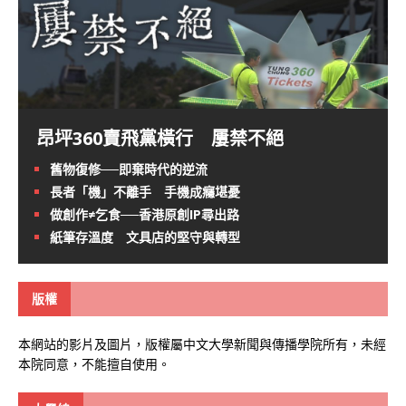
昂坪360賣飛黨橫行 屢禁不絕
舊物復修──即棄時代的逆流
長者「機」不離手 手機成癮堪憂
做創作≠乞食──香港原創IP尋出路
紙筆存溫度 文具店的堅守與轉型
版權
本網站的影片及圖片，版權屬中文大學新聞與傳播學院所有，未經
本院同意，不能擅自使用。