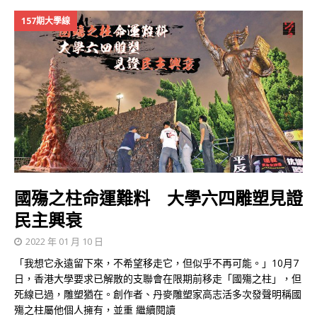
157期大學線
國殤之柱命運難料 大學六四雕塑見證
民主興衰
2022 年 01 月 10 日
「我想它永遠留下來，不希望移走它，但似乎不再可能。」10月7
日，香港大學要求已解散的支聯會在限期前移走「國殤之柱」，但
死線已過，雕塑猶在。創作者、丹麥雕塑家高志活多次發聲明稱國
殤之柱屬他個人擁有，並重
繼續閱讀