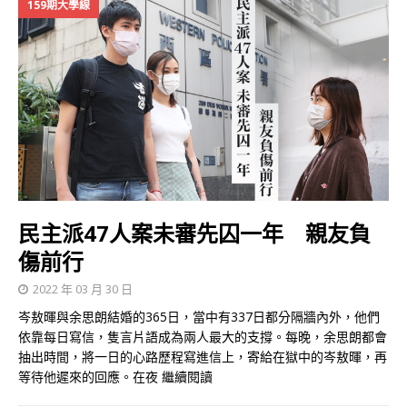
159期大學線
民主派47人案未審先囚一年 親友負
傷前行
2022 年 03 月 30 日
岑敖暉與余思朗結婚的365日，當中有337日都分隔牆內外，他們
依靠每日寫信，隻言片語成為兩人最大的支撐。每晚，余思朗都會
抽出時間，將一日的心路歷程寫進信上，寄給在獄中的岑敖暉，再
等待他遲來的回應。在夜
繼續閱讀