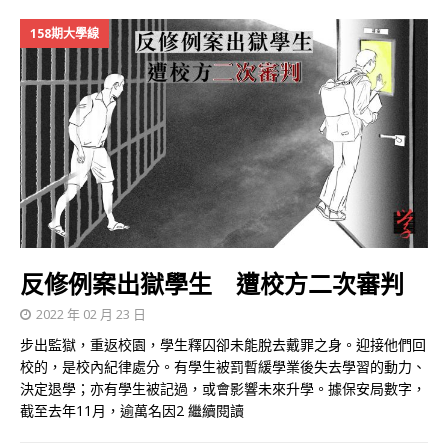
158期大學線
反修例案出獄學生 遭校方二次審判
2022 年 02 月 23 日
步出監獄，重返校園，學生釋囚卻未能脫去戴罪之身。迎接他們回
校的，是校內紀律處分。有學生被罰暫緩學業後失去學習的動力、
決定退學；亦有學生被記過，或會影響未來升學。據保安局數字，
截至去年11月，逾萬名因2
繼續閱讀