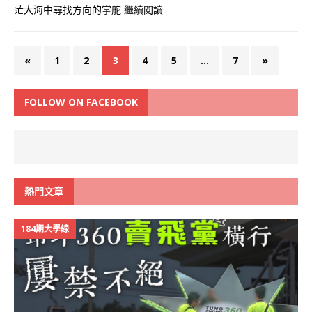
茫大海中尋找方向的掌舵
繼續閱讀
«
1
2
3
4
5
...
7
»
FOLLOW ON FACEBOOK
熱門文章
184期大學線