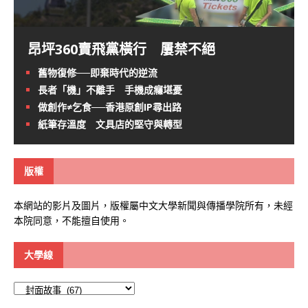
昂坪360賣飛黨橫行 屢禁不絕
舊物復修──即棄時代的逆流
長者「機」不離手 手機成癮堪憂
做創作≠乞食──香港原創IP尋出路
紙筆存溫度 文具店的堅守與轉型
版權
本網站的影片及圖片，版權屬中文大學新聞與傳播學院所有，未經
本院同意，不能擅自使用。
大學線
大
學