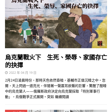
烏克蘭戰火下 生死、榮辱、家國存亡
的抉擇
2022 年 04 月 19 日
2月24日凌晨時份，那時天色依然昏暗，基輔市正值沉睡之中。忽
爾，天上閃過一道亮光，伴隨著一聲震耳欲聾的巨響，驚醒了酣睡
中的烏克蘭人——俄羅斯政府決定向烏克蘭採取「特別軍事行
動」，烏俄戰爭正式展開。突如
繼續閱讀