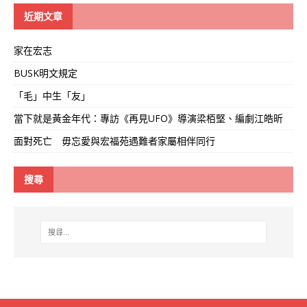
線
近期文章
家在宏志
BUSK明文規定
「毛」中生「友」
當下就是黃金年代：專訪《再見UFO》導演梁栢堅、編劇江皓昕
面對死亡 毋忘愛與宏福苑遇難者家屬相伴同行
搜尋