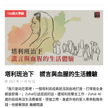
155期大學線
塔利班治下 謊言與血腥的生活體驗
2021 年 11 月 05 日
「我只是站在那裡，一個塔利班成員就沒因由地打我，打得我全身
都是瘀傷。」Zuhal引述叔叔的話。遭塔利班奪去工作，Zuhal 40
歲的叔叔再沒生活費養家。徬徨之際，身處外地的家人寄來點救命
錢。他硬著頭皮
繼續閱讀