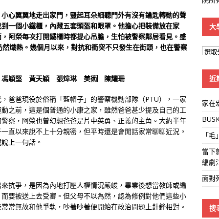
）小心翼翼地走出家門，豎起耳朵細聽門外有沒有鑰匙轉動的聲
找到一個小鐵櫃，內藏五套頭盔和眼罩。他擔心把裝備放在家
大
面，阿榮每次打開鐵櫃時都提心吊膽，生怕被警察鄰居看見。盛
仍然熾熱。幾個月以來，對抗和衝突不只發生在街頭，也在警察
大
學
線
近
︳馮穎堅 黃天穎 張煒琳 美術︳陳耀珊
，爸爸現役於俗稱「藍帽子」的警察機動部隊（PTU），一家
家在
運動之前，這是個普通的小康之家，雖然爸爸甚少提及自己的工
BUS
的警察，阿榮也曾幻想爸爸是片中英勇、正義的主角。大約半年
子一直以來說不上十分親密，但平時還是會閒話家常聊聊近況。
「毛
親說上一句話。
當下
編劇
面對
出來抗爭，是因為內地打壓人權情況嚴峻，畢業後想當教師或編
，而要被送上去受審。但父母不以為然，認為修例對他們這些小
爸常常無故和他爭執，吵著吵著便開始在政治問題上針鋒相對。
搜