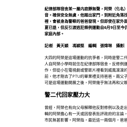
紀律部隊宿舍某一層内寂靜無聲，阿榮（化名
音。確保安全無虞，他踏出家門，到附近角落
裡，會被身為警察的爸爸發現。但即使在家外
夏已退，但反引渡逃犯條例運動自6月9日至今
家庭內部。
記者︳黃天穎 馮穎堅 編輯︳張煒琳 攝影
大四的阿榮是這場運動的抗爭者，同時是警二代
人自阿榮小學時就住在紀律部隊宿舍。反修例
作，但從小在電視劇或警匪片裡看到威風凜凜
前，他才剛去了PTU的畢業禮支持爸爸。兩父
可是這場運動開展之後，阿榮幾乎無法再和父
警二代回家壓力大
曾經，阿榮也有向父母解釋他反對修例以及走
輯的阿榮擔心有一天或因發表批評政府的言論
市民無甚影響。阿榮指，最近這一兩個月，爸