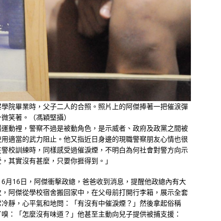
察學院畢業時，父子二人的合照。照片上的阿傑捧著一把催涙彈
身微笑著。（馮穎堅攝）
場運動裡，警察不過是被動角色，是示威者、政府及政黨之間被
使用適當的武力阻止。他又指近日身邊的現職警察朋友心情也很
在警校訓練時，同樣感受過催淚煙，不明白為何社會對警方向示
受，其實沒有甚麼，只要你捱得到。」
6月16日，阿傑衝擊政總，爸爸收到消息，提醒他政總內有大
次，阿傑從學校宿舍搬回家中，在父母前打開行李箱，展示全套
常冷靜，心平氣和地問：「有沒有中催淚煙？」然後拿起俗稱
了嗅：「怎麼沒有味道？」他甚至主動向兒子提供被捕支援：