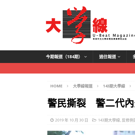
今期報道（184期）
過往報道
HOME
大學線報道
143期大學線
警民撕裂 警二代內
2019 年 10 月 30 日
143期大學線
,
反修例