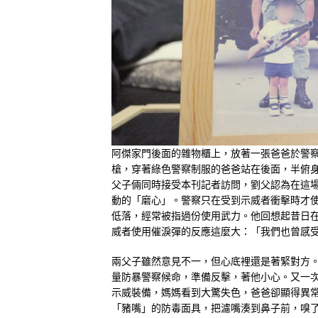
阿傑家門後面的雜物櫃上，放著一張爸爸於警
槍，穿著綠色警察制服的爸爸站在後面，半俯
父子倆同時接受本刊記者訪問，劉父認為在這
動的「磨心」。警察只在受到示威者衝擊時才
低落，經常被指過份使用武力。他回想起昔日
威者使用催淚彈的反應這麼大：「我們也曾感
兩父子雖然意見不一，但心底裡還是著緊對方。
量防暴警察候命，準備反擊，著他小心。又一
示威裝備，媽媽看到大驚失色，爸爸卻顯得異
「豬嘴」的防毒面具，把濾嘴湊到鼻子前，嗅