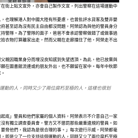
了在街上貼文宣外，亦會自己製作文宣，列出警察在這場運動中
人，也理解港人對中國大陸有所憂慮，也曾批評水貨客及雙非嬰
政府甚至認為沒有民主自由都沒問題，阿榮認為與他的警員身分
支持警隊。為了警隊的面子，爸爸不會承認警察做錯了或做事過
收拾衣物打算離家出走，然而父親在走廊擋住了他，阿榮走不出
對父親因職業身分而埋沒良知感到失望透頂。為此，他已放棄與
寧願在圖書館流連或約朋友外出，也不願留在家中。每年中秋節
席。
運動的人，同時又少了兩位腐朽至極的人，這樣也很划
肉起底」警員和他們家屬的個人資料，阿榮表示不介意自己一家
在沒有獨立調查委員會，警方又不懲罰那些嚴重違規的警員。如
）要脅他們，我認為是很合理的事。」每次遊行示威，阿榮都毫
個，即是少了一位支持這個運動的人，同時又少了兩位腐朽至極