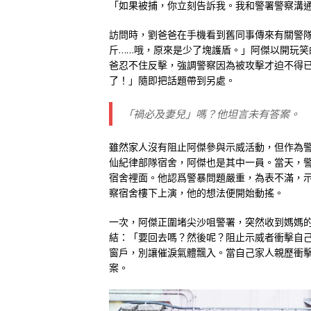
「如果被捕，你立刻告訴我。我和警署警察溝
訪問時，劉爸爸在手機看到舊同事傳來有關警
斤……哦，原來是少了塊護盾。」阿傑以開玩
爸忍不住反擊，強調警察因為被攻擊才迫不得
了！」隨即把話題帶到另處。
「禍必及妻兒」嗎？他坦言未有答案。
雖然家人沒有阻止阿傑參與示威活動，但作為警
仙紀律部隊宿舍，阿傑也是其中一員。當天，
宿舍裡面。他認爲警暴問題嚴重，為表不滿，
察宿舍樓下上演，他的想法便開始動搖。
一次，阿傑正圍堵尖沙咀警署，突然收到媽媽
結：「要回去嗎？然後呢？阻止示威者衝擊自
窗戶，別讓催淚氣體飄入。當自己家人親歷衝
案。