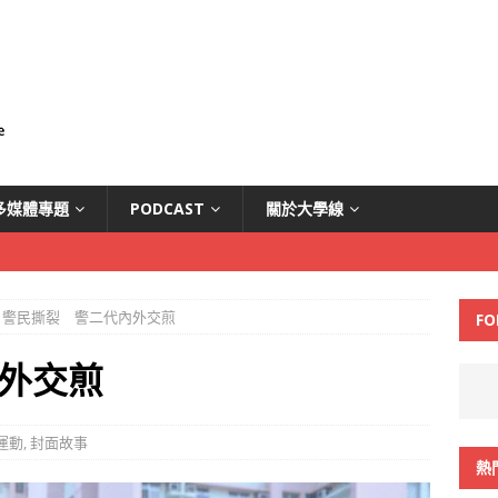
多媒體專題
PODCAST
關於大學線
警民撕裂 警二代內外交煎
FO
外交煎
運動
,
封面故事
熱