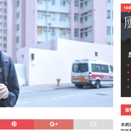
18
版
本網
院所