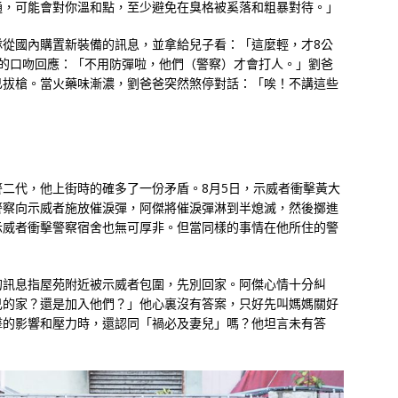
通，可能會對你溫和點，至少避免在臭格被奚落和粗暴對待。」
隊從國內購置新裝備的訊息，並拿給兒子看：「這麼輕，才8公
笑的口吻回應：「不用防彈啦，他們（警察）才會打人。」劉爸
已拔槍。當火藥味漸濃，劉爸爸突然煞停對話：「唉！不講這些
二代，他上街時的確多了一份矛盾。8月5日，示威者衝擊黃大
警察向示威者施放催淚彈，阿傑將催淚彈淋到半熄滅，然後擲進
示威者衝擊警察宿舍也無可厚非。但當同樣的事情在他所住的警
的訊息指屋苑附近被示威者包圍，先別回家。阿傑心情十分糾
己的家？還是加入他們？」他心裏沒有答案，只好先叫媽媽關好
擊的影響和壓力時，還認同「禍必及妻兒」嗎？他坦言未有答