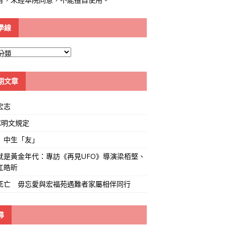
學線
期文章
宏志
K明文規定
」中生「友」
就是黃金年代：專訪《再見UFO》導演梁栢堅、
江皓昕
死亡 毋忘愛與宏福苑遇難者家屬相伴同行
尋