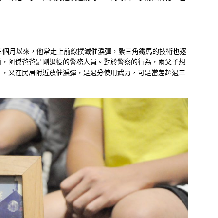
三個月以來，他常走上前線撲滅催淚彈，紥三角鐵馬的技術也逐
而，阿傑爸爸是剛退役的警務人員。對於警察的行為，兩父子想
拉，又在民居附近放催淚彈，是過分使用武力，可是當差超過三