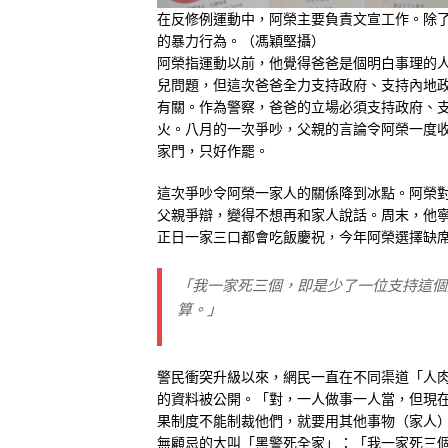
在反修例運動中，阿榮主要負責文宣工作。除
的暴力行為。（馮穎堅攝）
阿榮指運動以前，他覺得爸爸是個明白事理的
兒問題，但這次爸爸全力支持政府、支持內地
有關。作為警察，爸爸的立場必須支持政府、
火。八月的一次爭吵，父親的言論令阿榮一度
家門，只好作罷。
這次爭吵令阿榮一家人的關係降到冰點。阿榮
父親爭辯，變得不想再和家人說話。周末，他
正日一家三口都會吃飯慶祝，今年阿榮選擇缺
「我一家死三個，即是少了一位支持這個
算。」
警民衝突升級以來，網民一直在不同渠道「人
的資料被公開。「對，一人做事一人當，但現
果制度不能制裁他們，就要用其他事物（家人
無顧忌的大叫「黑警死全家」：「我一家死三