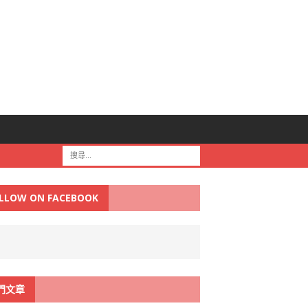
LLOW ON FACEBOOK
門文章