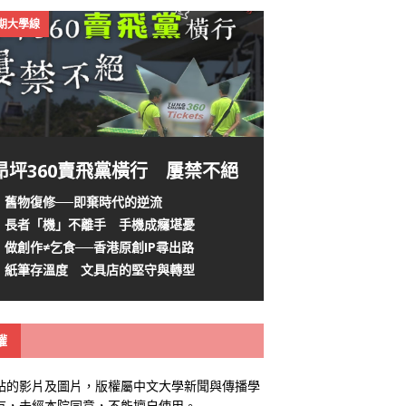
4期大學線
昂坪360賣飛黨橫行 屢禁不絕
舊物復修──即棄時代的逆流
長者「機」不離手 手機成癮堪憂
做創作≠乞食──香港原創IP尋出路
紙筆存溫度 文具店的堅守與轉型
權
站的影片及圖片，版權屬中文大學新聞與傳播學
有，未經本院同意，不能擅自使用。