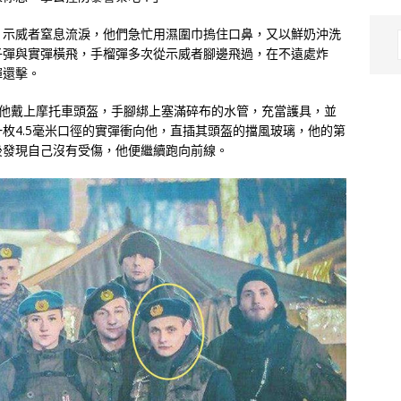
，示威者窒息流淚，他們急忙用濕圍巾摀住口鼻，又以鮮奶沖洗
子彈與實彈橫飛，手榴彈多次從示威者腳邊飛過，在不遠處炸
彈還擊。
律學系畢業。他戴上摩托車頭盔，手腳綁上塞滿碎布的水管，充當護具，並
枚4.5毫米口徑的實彈衝向他，直插其頭盔的擋風玻璃，他的第
後發現自己沒有受傷，他便繼續跑向前線。