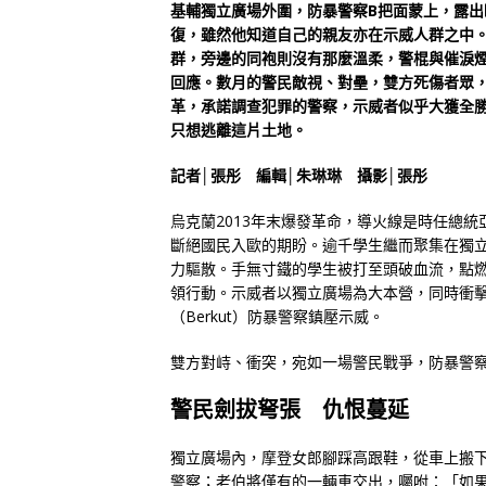
基輔獨立廣場外圍，防暴警察B把面蒙上，露
復，雖然他知道自己的親友亦在示威人群之中
群，旁邊的同袍則沒有那麼溫柔，警棍與催淚
回應。數月的警民敵視、對壘，雙方死傷者眾
革，承諾調查犯罪的警察，示威者似乎大獲全
只想逃離這片土地。
記者│張彤 編輯│朱琳琳 攝影│張彤
烏克蘭2013年末爆發革命，導火線是時任總統亞努科
斷絕國民入歐的期盼。逾千學生繼而聚集在獨
力驅散。手無寸鐵的學生被打至頭破血流，點燃
領行動。示威者以獨立廣場為大本營，同時衝
（Berkut）防暴警察鎮壓示威。
雙方對峙、衝突，宛如一場警民戰爭，防暴警
警民劍拔弩張 仇恨蔓延
獨立廣場內，摩登女郎腳踩高跟鞋，從車上搬
警察；老伯將僅有的一輛車交出，囑咐：「如