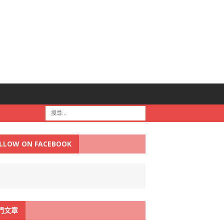
LLOW ON FACEBOOK
門文章