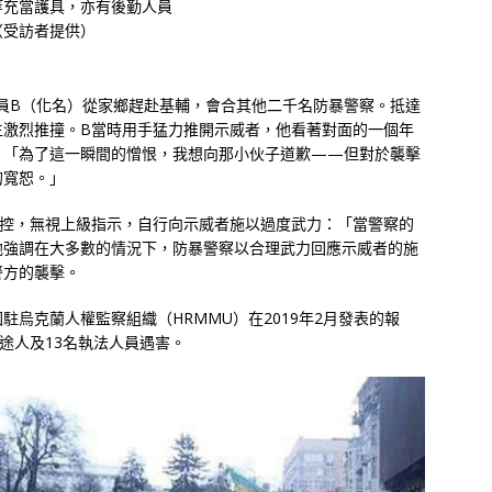
等充當護具，亦有後勤人員
（受訪者提供）
成員B（化名）從家鄉趕赴基輔，會合其他二千名防暴警察。抵達
生激烈推撞。B當時用手猛力推開示威者，他看著對面的一個年
：「為了這一瞬間的憎恨，我想向那小伙子道歉——但對於襲擊
的寬恕。」
失控，無視上級指示，自行向示威者施以過度武力：「當警察的
他強調在大多數的情況下，防暴警察以合理武力回應示威者的施
警方的襲擊。
烏克蘭人權監察組織（HRMMU）在2019年2月發表的報
途人及13名執法人員遇害。