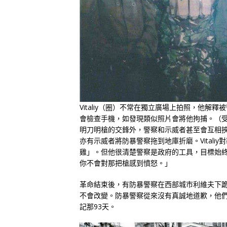
Vitaliy（圈）不常在獨立廣場上拍照，他解
會檢查手機，如發現類似照片會將他拘捕。（
明刀明槍的交鋒外，警察和示威者甚至會互相
亦有示威者將防暴警察拖到地庫折磨。Vital
雞」。但他很清楚警察是政府的工具，目標始
你不會對那把槍感到憤怒。」
革命結束後，有防暴警察在西部城市利維夫下跪，
不會改變。防暴警察從來沒有真誠地道歉，他們所
記那93天。