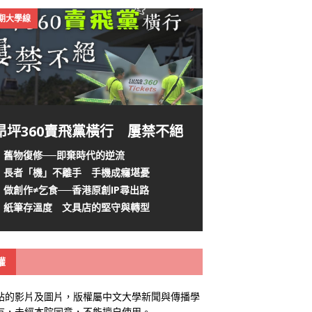
4期大學線
昂坪360賣飛黨橫行 屢禁不絕
舊物復修──即棄時代的逆流
長者「機」不離手 手機成癮堪憂
做創作≠乞食──香港原創IP尋出路
紙筆存溫度 文具店的堅守與轉型
權
站的影片及圖片，版權屬中文大學新聞與傳播學
有，未經本院同意，不能擅自使用。