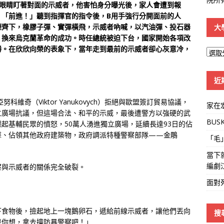
出眼睛盯著對面的示威者，他害怕身分曝光後，家人會遭到報
。「前進！」聽到指揮官的指令後，B用手強行分開面前的人
煙齊下，橡膠子彈、實彈橫飛，示威者吶喊，以汽油彈、投石器
大
，換來烏克蘭革命的成功。時任總統被迫下台，國家開始各項改
勝。在欣欣向榮的表象下，當年走到最前的示威者卻心灰意冷，
大
學
線
近
維奇（Viktor Yanukovych）拒絕與歐盟簽訂貿易協議，
家在
立廣場抗議，但這場合法、和平的示威，最後遭警方以強硬的武
BUS
起基輔民眾的憤怒，50萬人湧進獨立廣場，延續長達93日的佔
擊、佔領其他政府建築物，政府調派特種警察部隊——金鵰
「毛
當下
編劇
察與示威者的關係完全破裂。
面對
下食物後，撿起地上一塊鵝卵石，遞給前線示威者，讓他們丟向
搜
果你想，拿去撞防暴警察吧！」