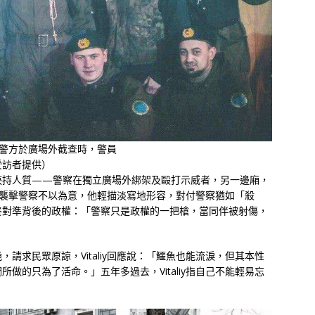
釋被警方於廣場外截查時，警員
受訪者提供）
挾持人質——警察在獨立廣場外綁架及毆打示威者，另一邊廂，
iy對襲擊警察不以為意，他輕描淡寫地形容，對付警察猶如「殺
終對準背後的政權：「警察只是政權的一把槍，當同伴被射傷，
請求民眾原諒，Vitaliy回應說：「鱷魚也能流淚，但其本性
做的只為了活命。」五年多過去，Vitaliy指自己不能輕易忘