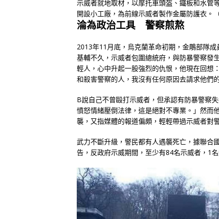
示威者就地取材，以摩托車頭盔、鐵板和水管
開設小工廠，為前線示威者製作金屬防護衣。
淪為政治工具 警察煎熬
2013年11月底，烏克蘭革命初期，金鵰部隊
基輔不久，示威者包圍總統府，與防暴警察發
輕人，心中升起一股強烈的仇恨，他現在回想
和殺害警察的人，我沒有任何原因去請求他們
B說自己不曾毆打示威者，但承認有防暴警察
憤怒情緒壓倒法律，這是絕對不專業。」然而
襲，又指媒體的報道偏頗，輕輕帶過示威者對
武力不斷升級，警民都有人遇襲死亡，據聯合國駐
告，反政府示威期間，至少有84名示威者，1名