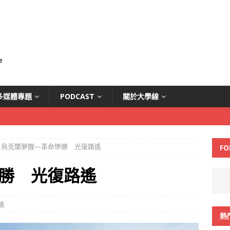
多媒體專題
PODCAST
關於大學線
烏克蘭夢醒—革命慘勝 光復路遙
FO
勝 光復路遙
鴻
熱