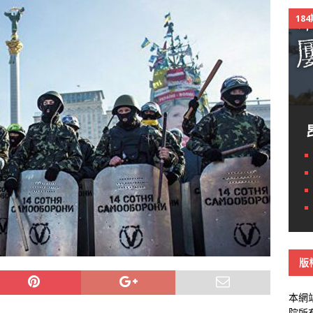
18
版
本網
院所