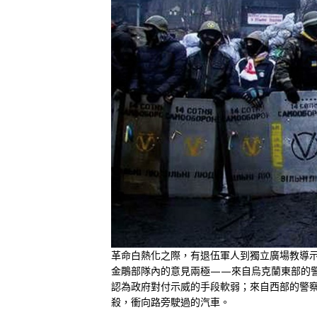
革命白熱化之際，有退伍軍人到獨立廣場教導
金鵰部隊內的意見兩極——來自烏克蘭東部的
認為政府對付示威的手段軟弱；來自西部的警
殺，衝向路旁駛過的汽車。