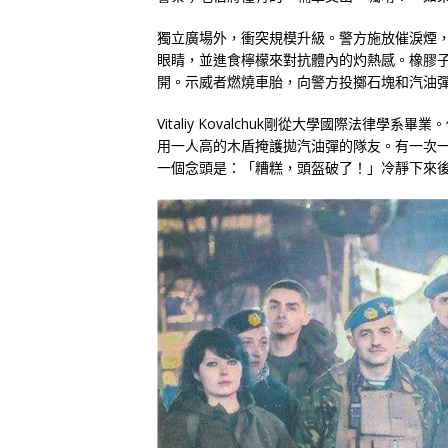
獨立廣場外，衝突規模升級。警方施放催淚煙
眼睛，並進食檸檬來對抗體內的灼熱感。橡膠
開。示威者燃燒車胎，向警方投擲石塊和汽油
Vitaliy Kovalchuk剛從大學國際法
用一人高的木盾掩護拋汽油彈的隊友。有一次一
一個念頭是：「糟糕，頭盔破了！」冷靜下來