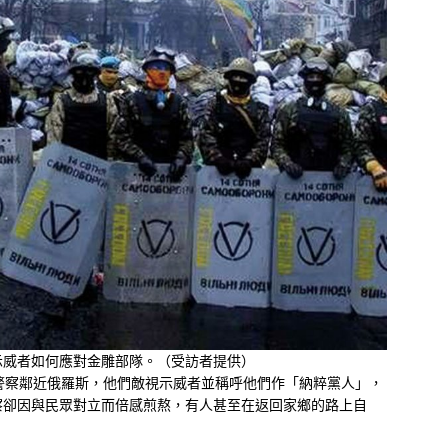
示威者如何應對金雕部隊。（受訪者提供）
警察鄰近俄羅斯，他們敵視示威者並稱呼他們作「納粹黨人」，
察卻因與民眾對立而倍感煎熬，有人甚至在返回家鄉的路上自