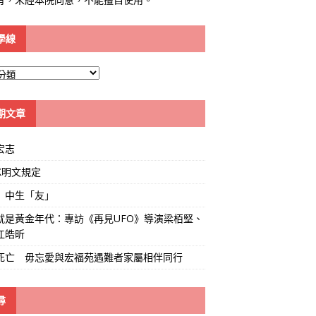
學線
期文章
宏志
K明文規定
」中生「友」
就是黃金年代：專訪《再見UFO》導演梁栢堅、
江皓昕
死亡 毋忘愛與宏福苑遇難者家屬相伴同行
尋