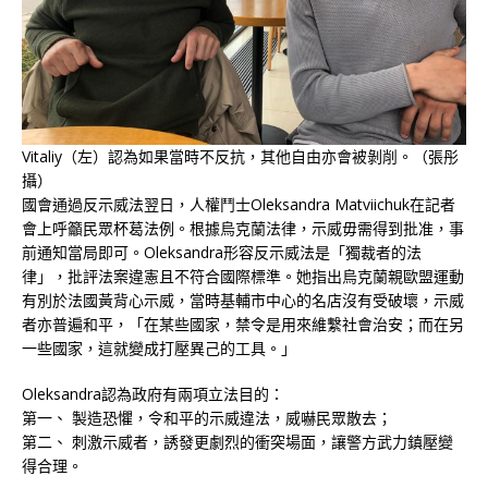
Vitaliy（左）認為如果當時不反抗，其他自由亦會被剝削。（張彤
攝）
國會通過反示威法翌日，人權鬥士Oleksandra Matviichuk在記者
會上呼籲民眾杯葛法例。根據烏克蘭法律，示威毋需得到批准，事
前通知當局即可。Oleksandra形容反示威法是「獨裁者的法
律」，批評法案違憲且不符合國際標準。她指出烏克蘭親歐盟運動
有別於法國黃背心示威，當時基輔市中心的名店沒有受破壞，示威
者亦普遍和平，「在某些國家，禁令是用來維繫社會治安；而在另
一些國家，這就變成打壓異己的工具。」
Oleksandra認為政府有兩項立法目的：
第一、 製造恐懼，令和平的示威違法，威嚇民眾散去；
第二、 刺激示威者，誘發更劇烈的衝突場面，讓警方武力鎮壓變
得合理。