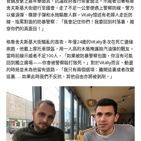
食鍋及繫上嘉年華面具，抗議政府推行禁蒙面法。示威者沿著格魯
舍夫斯基大街遊行至國會，走了不足一公里便遇上警察防線，警方
以催淚彈、橡膠子彈和水炮驅散人群。Vitaliy憶述有老婦人走近防
線，指罵對面的防暴警察：「我會記住你們！我要回到村落裏，揭
穿你們的真面目！」
格魯舍夫斯基大街騷亂的首夜，年僅24歲的Vitaliy多次在死亡邊緣
疾跑，他戴上摩托車頭盔，用一人高的木盾掩護拋汽油彈的戰友。
當時前線示威者不足100人，「如果被防暴警察包圍，你沒有可能
回到獨立廣場——你會被警察毆打致死。」對於Vitaliy而言，動盪
的時局並未為他留有退路，「我只有兩個選項：離開這裏或者改變
這裏……如果此時我們不反抗，其他自由亦將被剝削。」