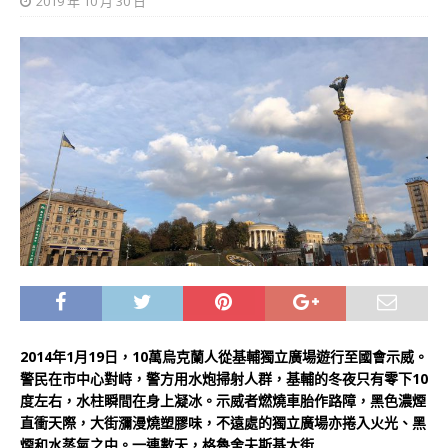
2019 年 10 月 30 日
2014年1月19日，10萬烏克蘭人從基輔獨立廣場遊行至國會示威。
警民在市中心對峙，警方用水炮掃射人群，基輔的冬夜只有零下10
度左右，水柱瞬間在身上凝冰。示威者燃燒車胎作路障，黑色濃煙
直衝天際，大街瀰漫燒塑膠味，不遠處的獨立廣場亦捲入火光、黑
煙和水蒸氣之中。一連數天，格魯舍夫斯基大街