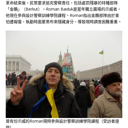
革命結束後，民眾要求追究警察責任，包括處罰殘暴的特種部隊
「金鵰」（Berkut）。Roman Baiduk是當年獨立廣場的示威者，
他現在參與設計警察訓練學院課程。Roman指出金鵰部隊由於害
怕遭報復，執勤時面蒙黑布來隱藏身分，導致現時調查困難重重。
曾有份示威的Roman現時參與設計警察訓練學院課程（受訪者提
供）