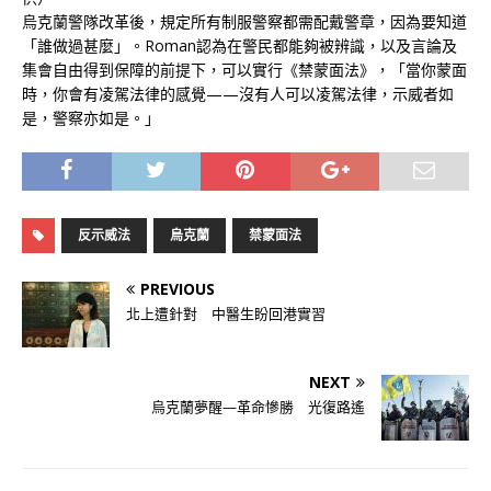
烏克蘭警隊改革後，規定所有制服警察都需配戴警章，因為要知道
「誰做過甚麼」。Roman認為在警民都能夠被辨識，以及言論及
集會自由得到保障的前提下，可以實行《禁蒙面法》，「當你蒙面
時，你會有凌駕法律的感覺——沒有人可以凌駕法律，示威者如
是，警察亦如是。」
反示威法
烏克蘭
禁蒙面法
PREVIOUS
北上遭針對 中醫生盼回港實習
NEXT
烏克蘭夢醒—革命慘勝 光復路遙