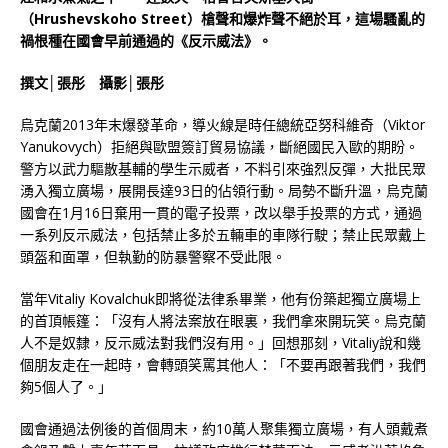
（Hrushevskoho Street）槍聲和爆炸聲不絕於耳，這場騷亂的
禍根種在國會早前通過的《反示威法》。
撰文│張彤 攝影│張彤
烏克蘭2013年末爆發革命，導火線是時任總統亞努科維奇（Viktor
Yanukovych）拒絕與歐盟簽訂貿易協議，斷絕國民入歐的期盼。
警方以武力驅散基輔的學生示威者，不料引來強烈反彈，大批民眾
湧入獨立廣場，展開長達93日的佔領行動。局勢不斷升溫，烏克蘭
國會在1月16日棄用一貫的電子投票，改以舉手投票的方式，通過
一系列反示威法，包括禁止多於五輛車的車隊行駛；禁止民眾戴上
頭盔和面罩，但執勤的防暴警察不受此限。
當年Vitaliy Kovalchuk即將從法律系畢業，他有份築起獨立廣場上
的首頂帳篷：「沒有人將法案放在眼裏，我們拿來開玩笑。烏克蘭
人不是奴隸，反示威法對我們沒有用。」回想那刻，Vitaliy說和幾
個朋友走在一起時，會轉頭笑罵其他人：「不要再跟著我們，我們
夠5個人了。」
國會通過法例後的首個周末，約10萬人聚集獨立廣場，有人頭戴煮