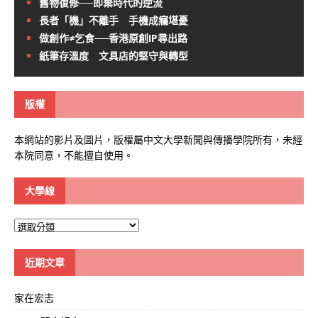
舊物復修──即棄時代的逆流
長者「機」不離手 手機成癮堪憂
做創作≠乞食──香港原創IP尋出路
紙筆存溫度 文具店的堅守與轉型
版權
本網站的影片及圖片，版權屬中文大學新聞與傳播學院所有，未經
本院同意，不能擅自使用。
大學線
大
學
線
近期文章
家在宏志