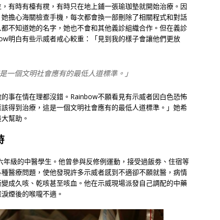
位，有時有檯有櫈，有時只在地上鋪一張瑜珈墊就開始治療。因
地。她擔心海關檢查手機，每次都會換一部刪除了相關程式和對話
人都不知道她的名字，她也不會和其他義診組織合作。但在義診
bow明白有些示威者戒心較重：「見到我的樣子會讓他們更放
是一個文明社會應有的最低人道標準。」
事在情在理都沒錯。Rainbow不願看見有示威者因白色恐怖
應該得到治療，這是一個文明社會應有的最低人道標準。」她希
最大幫助。
持
大學六年級的中醫學生。他曾參與反修例運動，接受過飯劵、住宿等
各種醫療問題，使他發現許多示威者感到不適卻不願就醫，病情
漸變成久咳、乾咳甚至咳血。他在示威現場派發自己調配的中藥
催淚煙後的喉嚨不適。