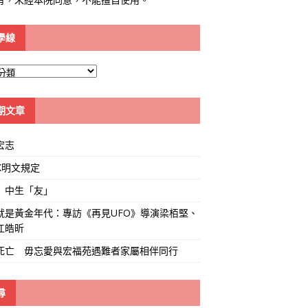
學線
期文章
宏志
K明文規定
」中生「友」
就是黃金年代：專訪《再見UFO》導演梁栢堅、
江皓昕
死亡 毋忘愛與宏福苑遇難者家屬相伴同行
尋