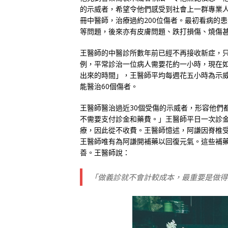
的示威者，希望令他們感受到社會上一群專業人
冊中醫師，治療過約200位傷者。最初看病的
等問題，後來亦有皮膚問題、跌打損傷、燒傷
王醫師的中醫診所數年前已經不再接收新症，
例，平常診治一位病人需要花約一小時，現在如
出來的時間」，王醫師平均每週花五小時為示
能醫治60個傷者。
王醫師醫治過近30個受傷的示威者，形容他們
不需要支付診金和藥費。」王醫師平日一次診金
療，因此從不收費。王醫師憶述，阿謙因脊椎
王醫師唯有為阿謙開補藥以回復元氣。這些補藥
善。王醫師說：
「做義診就不會計較成本，最重要是做得