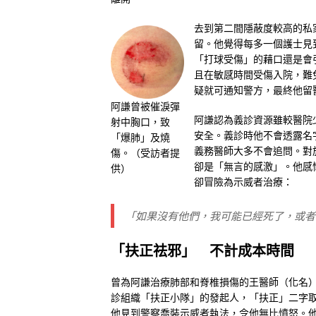
去到第二間隱蔽度較高的私
留。他覺得每多一個護士見
「打球受傷」的藉口還是會
且在敏感時間受傷入院，難
疑就可通知警方，最終他留
阿謙曾被催淚彈
阿謙認為義診資源雖較醫院
射中胸口，致
安全。義診時他不會透露名
「爆肺」及燒
義務醫師大多不會追問。對
傷。（受訪者提
卻是「無言的感激」。他感
供）
卻冒險為示威者治療：
「如果沒有他們，我可能已經死了，或者
「扶正祛邪」
不計成本時間
曾為阿謙治療肺部和脊椎損傷的王醫師（化名）
診組織「扶正小隊」的發起人，「扶正」二字
他見到警察喬裝示威者執法，令他無比憤怒。