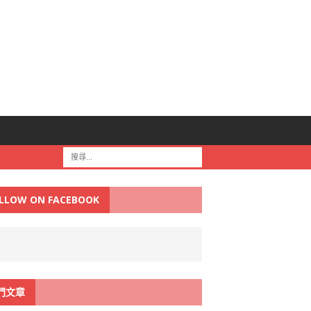
LLOW ON FACEBOOK
門文章