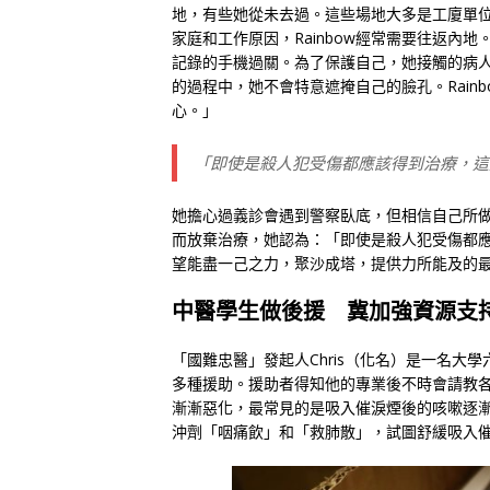
地，有些她從未去過。這些場地大多是工廈單
家庭和工作原因，Rainbow經常需要往返內
記錄的手機過關。為了保護自己，她接觸的病
的過程中，她不會特意遮掩自己的臉孔。Rain
心。」
「即使是殺人犯受傷都應該得到治療，這
她擔心過義診會遇到警察臥底，但相信自己所做的
而放棄治療，她認為：「即使是殺人犯受傷都
望能盡一己之力，聚沙成塔，提供力所能及的
中醫學生做後援
冀加強資源支
「國難忠醫」發起人Chris（化名）是一名
多種援助。援助者得知他的專業後不時會請教
漸漸惡化，最常見的是吸入催淚煙後的咳嗽逐
沖劑「咽痛飲」和「救肺散」，試圖舒緩吸入