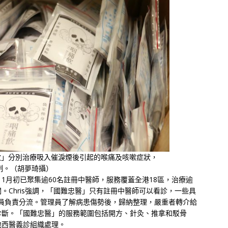
散」分別治療吸入催淚煙後引起的喉痛及咳嗽症狀，
限制。（胡夢琦攝）
至11月初已聚集逾60名註冊中醫師，服務覆蓋全港18區，治療逾
人訂閱。Chris強調，「國難忠醫」只有註冊中醫師可以看診，一些具
管理員負責分流。管理員了解病患傷勢後，歸納整理，嚴重者轉介給
診斷。「國難忠醫」的服務範圍包括開方、針灸、推拿和駁骨
他西醫義診組織處理。