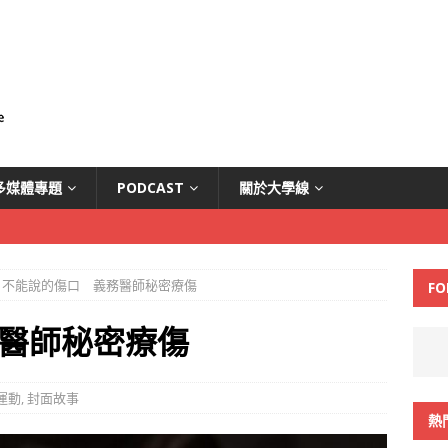
多媒體專題
PODCAST
關於大學線
不能說的傷口 義務醫師秘密療傷
FO
醫師秘密療傷
運動
,
封面故事
熱