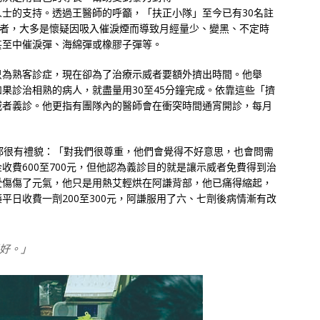
士的支持。透過王醫師的呼籲，「扶正小隊」至今已有30名註
患者，大多是懷疑因吸入催淚煙而導致月經量少、變黑、不定時
甚至中催淚彈、海綿彈或橡膠子彈等。
只為熟客診症，現在卻為了治療示威者要額外擠出時間。他舉
果診治相熟的病人，就盡量用30至45分鐘完成。依靠這些「擠
威者義診。他更指有團隊內的醫師會在衝突時間通宵開診，每月
都很有禮貌：「對我們很尊重，他們會覺得不好意思，也會問需
收費600至700元，但他認為義診目的就是讓示威者免費得到治
受傷傷了元氣，他只是用熱艾輕烘在阿謙背部，他已痛得縮起，
平日收費一劑200至300元，阿謙服用了六、七劑後病情漸有改
好。」