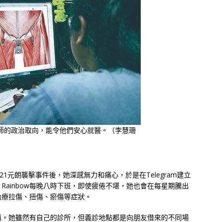
師的政治取向，能令他們安心就醫。（李慧珊
721元朗襲擊事件後，她深感無力和痛心，於是在Telegram建立
ainbow每晚八時下班，即使疲倦不堪，她也會在每星期騰出
治療拉傷、扭傷、瘀傷等症狀。
謹慎。她雖然有自己的診所，但義診地點都是向朋友借來的不同場