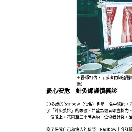
王醫師相信，示威者們知道醫
攝）
憂心安危
針灸師謹慎義診
30多歲的Rainbow（化名）也是一名中醫師，
了「針灸義診」的帳號，希望為傷者略盡棉力。R
一個晚上，花兩至三小時為約十位傷者針灸，
為了保障自己和病人的私隱，Rainbow十分