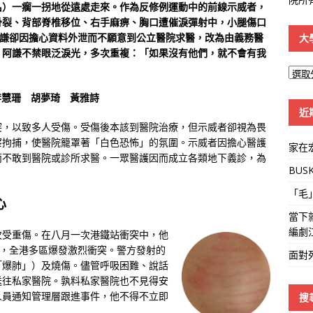
名）一瘸一拐地從遠處走來。作為反修例運動中的前線示威者，
骨裂、背部脊椎移位、右手麻痹、胸口遭催淚彈射中，小腿傷口
阿謙卻因擔心資料外泄而不願意到公立醫院求醫，改為由義務醫
大
，阿謙不禁眼泛淚光，多次重複：「如果沒有他們，就不會有我
大
學
│李慧珊 胡夢琦 黃雅詩
線
近
突，以致多人受傷。受傷後本該到醫院治療，但示威者卻視為畏
察拘捕，使醫院籠罩著「白色恐怖」的氛圍。示威者因擔心醫護
家在
而不敢到醫院或診所求醫。一眾醫護因而成立各類地下義診，為
BUS
「毛
心
當下
編劇
次受重傷。在八月一次港鐵站衝突中，他
日，全港多區爆發激烈衝突。警方發射的
面對
「爆肺」）及燒傷。儘管呼吸困難、說話
送往私家醫院。孰料私家醫院也不見得安
人員通知管理層跟進事件，他不得不立即
搜