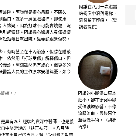
阿謙在八月一次港鐵
家醫院，阿謙還是提心吊膽，不願久
站衝突中滾落電梯，
到傷口，就多一層風險被捕。即使用
背脊留下印痕。（受
引人懷疑，因為打球不可能會燒傷。況
訪者提供）
免引起猜疑。阿謙擔心醫護人員僅憑懷
醫短短幾日就出院，靠義診跟進傷勢。
少，有時甚至在車內治療，但勝在隱蔽
字，依然用「打球受傷」解釋傷口，但
於義診，阿謙雖然仍有戒心，但更多的
慨醫護人員的工作原本安穩無憂，如今
被捕。」
阿謙的小腿傷口原本
細小，卻在衝突中疑
受催淚煙影響，不停
流膿流血，最後惡化
至要做手術。（胡夢
是具有26年經驗的資深中醫師，也是義
琦攝）
取自中醫常說的「扶正祛邪」。八月時，
他決定用自己的專長，幫助受到暴力對待