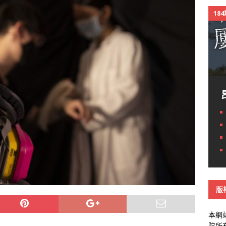
18
版
本網
院所