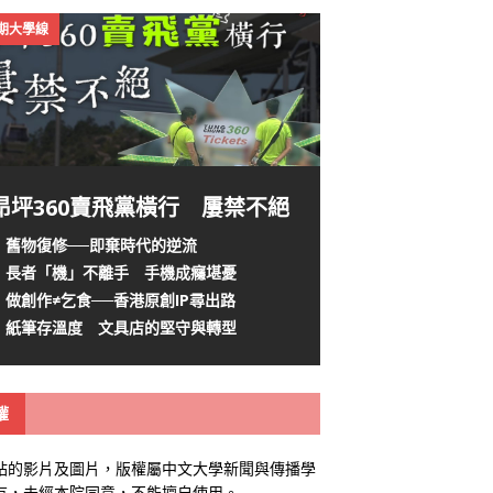
4期大學線
昂坪360賣飛黨橫行 屢禁不絕
舊物復修──即棄時代的逆流
長者「機」不離手 手機成癮堪憂
做創作≠乞食──香港原創IP尋出路
紙筆存溫度 文具店的堅守與轉型
權
站的影片及圖片，版權屬中文大學新聞與傳播學
有，未經本院同意，不能擅自使用。