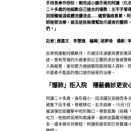
手持長傘作拐杖，剛完成小腿手術的阿謙（化
二十多歲的他細數自己過去的傷勢：左手手掌
因接觸催淚氣體流膿流血……儘管傷痕累累，
師秘密治療。談及這些無償幫助示威者的醫師
們。」
記者│連嘉文 李慧珊 編輯│胡夢琦 攝影
反修例運動持續數月，示威往往演變為警民衝
途。曾有受傷的示威者到公立醫院求診後被警
人員報警、害怕警方通過醫院取得個人資料，
示威者不能說的傷口提供秘密的治療。
「爆肺」拒入院
隱蔽義診更安
阿謙二十多歲，身形瘦小，因活躍在前線而多
被推下扶手梯，脊椎移位、右手麻痹。10月1
催淚彈近距離擊中他的胸口，導致氣胸（俗稱
吃力，他始終拒絕叫救護車，最終由義載司機
全，還未做任何療程，阿謙就被告知已有醫護
離開。