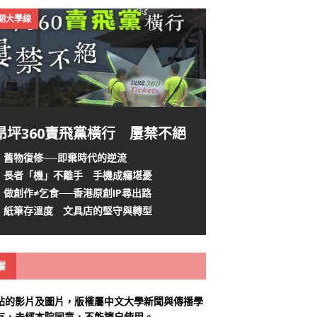
4期大學線
昂坪360賣飛黨橫行 屢禁不絕
舊物復修──即棄時代的逆流
長者「機」不離手 手機成癮堪憂
做創作≠乞食──香港原創IP尋出路
紙筆存溫度 文具店的堅守與轉型
權
站的影片及圖片，版權屬中文大學新聞與傳播學
有，未經本院同意，不能擅自使用。