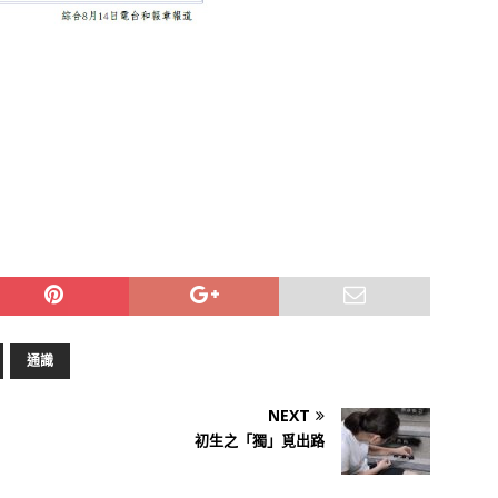
通識
NEXT
初生之「獨」覓出路