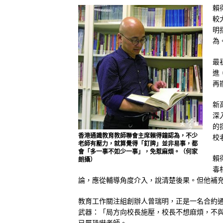
賴
較
明
為
最
進
再
新
深
的
香港通識教育教師聯會主席賴得鐘認為，不少
校
老師有壓力，就算覺得「釘牌」並非易事，都
會「多一事不如少一事」，免惹麻煩。（何家
賴
朗攝）
毒
論，應從輔導角度介入，說清楚後果。但他補
教育工作關注組創辦人曾瑞明，正是一名合約
武器：「局方向校長施壓，校長不想麻煩，不
已屬恐嚇老師。