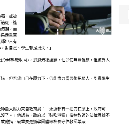
港獨，或被
所適從，造
向港獨，而
後果嚴重至
老師坦言有
作，對自己、學生都是損失。」
及試卷時特別小心，迴避港獨議題，怕即使無意偏頗，但被外人
可惜，但希望自己在壓力下，仍能盡力當最後把關人，引導學生
老師最大壓力來自教育局：「永遠都有一把刀在頭上，政府可
已沒了。」他認為，政府以「鼓吹港獨」檢控教師的法律理據不
。故他指，最重要是辦學團體跟校長守住教師尊嚴。