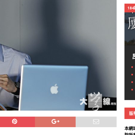
18
版
本網
院所