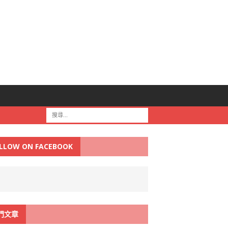
LLOW ON FACEBOOK
門文章