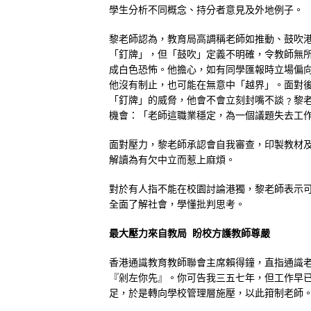
學生分析不同概念、持分者意見及外地例子。
黎老師認為，教育局高調稱老師如推動、鼓吹
「釘牌」，但「鼓吹」定義不明確，令教師無
成白色恐怖。他擔心，如有同學匯報時立場偏
他沒有制止，也可能在無意中「越界」。面對
「釘牌」的威脅，他會不會立刻封嘴不談﹖黎
機會：「老師這職業穩定，為一個議題失去工
面對壓力，黎老師承認會自我審查，印製教材
解讀為有欠中立而惹上麻煩。
對於有人指不能在校園討論港獨，黎老師表示
全面了解社會，學懂批判思考。
最大壓力來自教局 盼校方護教師尊嚴
香港通識教育教師聯會主席賴得鐘，直指通識
『剁左你先』。你可告我三五七年，但工作早
足，於是轉向學校管理層施壓，以此箝制老師