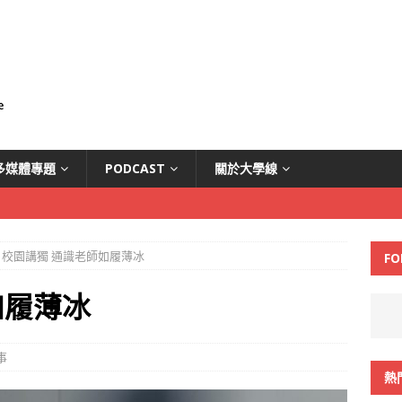
多媒體專題
PODCAST
關於大學線
校園講獨 通識老師如履薄冰
FO
如履薄冰
事
熱