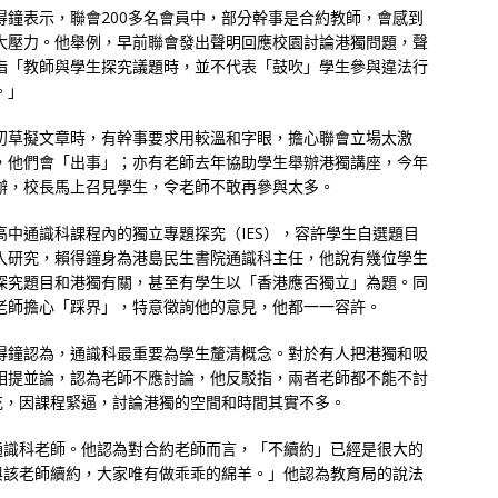
得鐘表示，聯會200多名會員中，部分幹事是合約教師，會感到
大壓力。他舉例，早前聯會發出聲明回應校園討論港獨問題，聲
指「教師與學生探究議題時，並不代表「鼓吹」學生參與違法行
。」
初草擬文章時，有幹事要求用較溫和字眼，擔心聯會立場太激
，他們會「出事」；亦有老師去年協助學生舉辦港獨講座，今年
辦，校長馬上召見學生，令老師不敢再參與太多。
高中通識科課程內的獨立專題探究（IES），容許學生自選題目
入研究，賴得鐘身為港島民生書院通識科主任，他說有幾位學生
探究題目和港獨有關，甚至有學生以「香港應否獨立」為題。同
老師擔心「踩界」，特意徵詢他的意見，他都一一容許。
得鐘認為，通識科最重要為學生釐清概念。對於有人把港獨和吸
相提並論，認為老師不應討論，他反駁指，兩者老師都不能不討
充，因課程緊逼，討論港獨的空間和時間其實不多。
通識科老師。他認為對合約老師而言，「不續約」已經是很大的
與該老師續約，大家唯有做乖乖的綿羊。」他認為教育局的說法