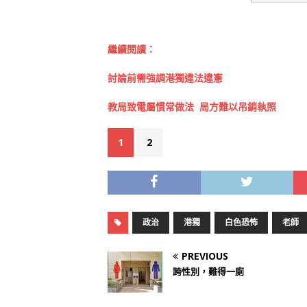
繼續閱讀：
討論前需強調港獨違法違憲
教局致電屬慣常做法 局方難以吊銷執照
1
2
政治
港獨
白色恐怖
老師
PREVIOUS
跨性別，難得一廁