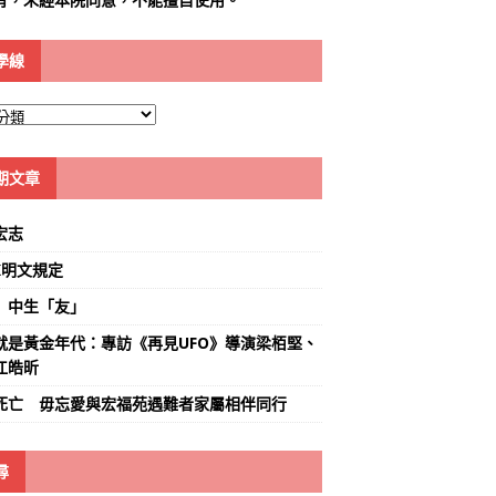
學線
期文章
宏志
K明文規定
」中生「友」
就是黃金年代：專訪《再見UFO》導演梁栢堅、
江皓昕
死亡 毋忘愛與宏福苑遇難者家屬相伴同行
尋