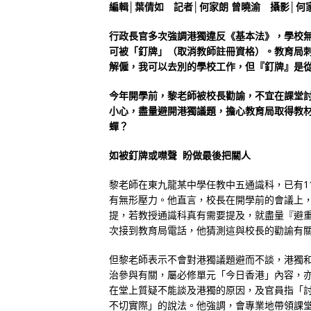
編輯│葉倩如 記者│何家朗 曾曉渝 攝影│何家
行政長官多次強調港獨違反《基本法》，學校
可被「釘牌」（取消教師註冊資格）。教育局
解僱，我可以去別的學校工作，但『釘牌』是
今年開學前，黎老師被校長勸諭，不宜在課堂
小心，盡量避開港獨議題，擔心教育局取得教
蟬？
如被釘牌或噤聲 盼做最後把關人
黎老師在東九龍某中學任教中五通識科，已有1
有無形壓力。他直言，校長在開學前的會議上
提，若教授通識科真有需要提及，就盡量『避
次接到教育局電話，他猜測這與校長的勸諭有
但黎老師表示不會對港獨議題避而不談，港獨
治參與有關，屬必修單元「今日香港」內容，
在堂上質疑不能談及港獨的原因，及官員指「
不切實際」的說法。他強調，會專業地帶領課