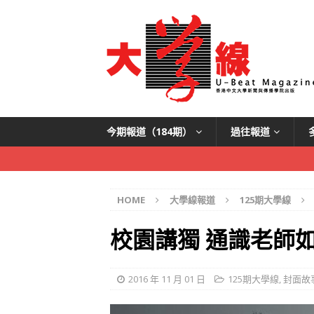
今期報道（184期）
過往報道
HOME
大學線報道
125期大學線
校園講獨 通識老師
2016 年 11 月 01 日
125期大學線
,
封面故