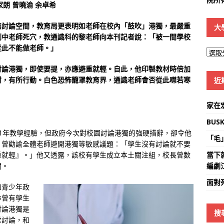
朗 曾曉渝 余卓希
無討論空間，教育局更表明如老師在校內「鼓吹」港獨，最嚴重
大
刺中老師死穴，教通識科的黎老師向本刊記者說：「被一間學校
從此不能做老師。」
大
學
討論港獨，即使要提，亦應避重就輕。自此，他印製教材時倍加
線
材，有所行動。白色恐怖籠罩教育界，通識老師會否從此噤若寒
近
家在
BUS
1年教學經驗，但政府今次對校園討論港獨的強硬措辭，卻令他
「毛
，曾勸諭全體老師避開港獨等敏感議題：「學生沒有討論就不要
當下
重就輕』。」他又透露，該校有學生成立本土關注組，校長曾數
編劇
關。
面對
和青少年政
亦曾有學生
討論港獨是
搜
堂討論，和