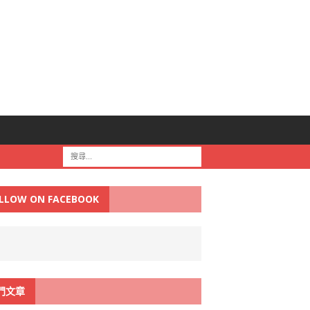
LLOW ON FACEBOOK
門文章