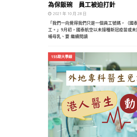
為保飯碗 員工被迫打針
2021 年 10 月 28 日
「我們一向覺得我們只是一個員工號碼，（國
工。」9月初，國泰航空以未接種新冠疫苗或
哺母乳、要
繼續閱讀
155期大學線