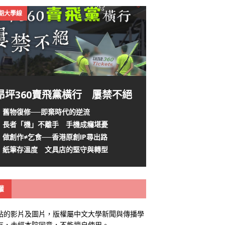
4期大學線
昂坪360賣飛黨橫行 屢禁不絕
舊物復修──即棄時代的逆流
長者「機」不離手 手機成癮堪憂
做創作≠乞食──香港原創IP尋出路
紙筆存溫度 文具店的堅守與轉型
權
站的影片及圖片，版權屬中文大學新聞與傳播學
有，未經本院同意，不能擅自使用。