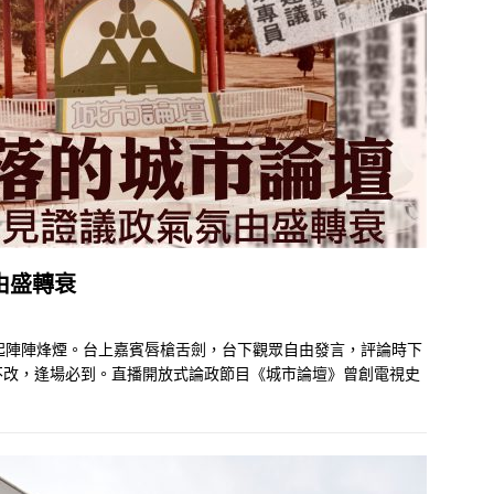
由盛轉衰
起陣陣烽煙。台上嘉賓唇槍舌劍，台下觀眾自由發言，評論時下
不改，逢場必到。直播開放式論政節目《城市論壇》曾創電視史