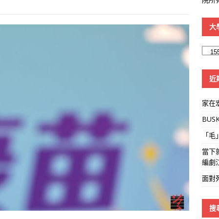
大
大
學
線
近
家在
BUS
「毛
當下
編劇
面對
搜