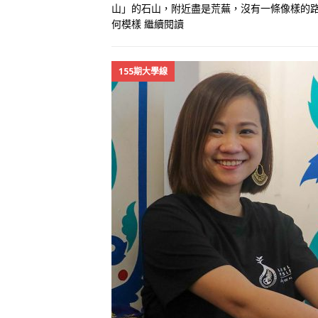
山」的石山，附近盡是荒蕪，沒有一條像樣的
何模樣
繼續閱讀
155期大學線