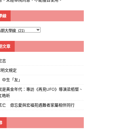
學線
期文章
宏志
K明文規定
」中生「友」
就是黃金年代：專訪《再見UFO》導演梁栢堅、
江皓昕
死亡 毋忘愛與宏福苑遇難者家屬相伴同行
尋