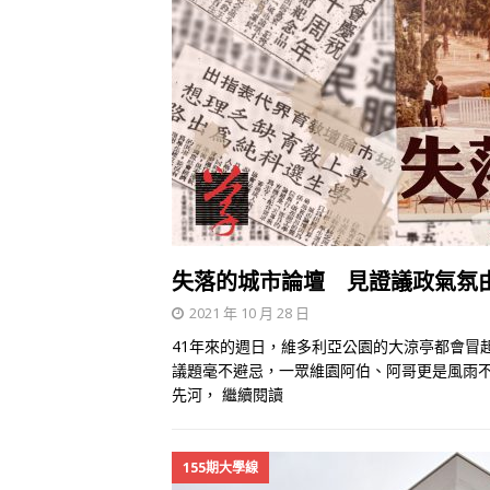
失落的城市論壇 見證議政氣氛
2021 年 10 月 28 日
41年來的週日，維多利亞公園的大涼亭都會冒
議題毫不避忌，一眾維園阿伯、阿哥更是風雨
先河，
繼續閱讀
155期大學線