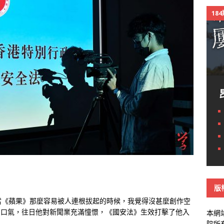
18
版
當《蘋果》那麼容易被人連根拔起的時候，我覺得沒甚麼創作空
嘆了口氣，往日他對新聞業充滿憧憬，《國安法》生效打擊了他入
本網
院所