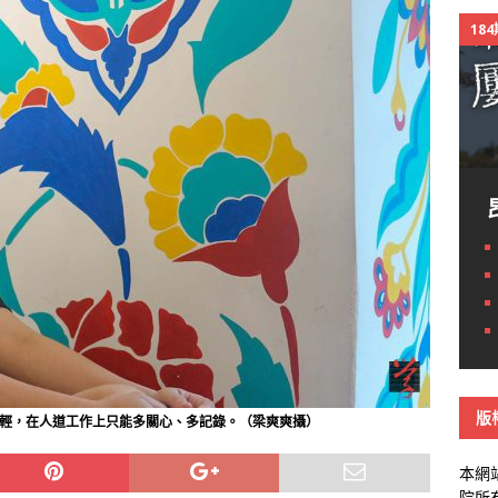
18
版
言輕，在人道工作上只能多關心、多記錄。（梁爽爽攝）
本網
院所