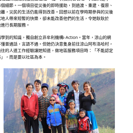
每個細節。一個項目從災後的即時援助，到過渡、重建、復原、
撤離，災民的生活仍能得到改善。回想以前在學時期參與的災後
當地人帶來短暫的快樂，卻未能改善他們的生活，令她耿耿於
地進行長期服務。
到的知識，獨自創立非牟利機構i-Action。當年，涼山的網
不懂普通話，言語不通。但她仍決意隻身前往涼山阿布洛哈村，
過往的人道工作經驗讓她知道，做地區服務項目時：「不能認定
事」，而是要以社區為本。