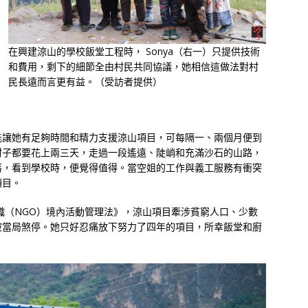
在興建涼山的學校飯堂工程時， Sonya（右一）只提供技術
和費用，剩下的細節全由村民共同協議，她相信這做法對村
民長遠而言更有益。（受訪者提供）
能讓她有足夠時間和精力支援涼山項目，可每隔一、兩個月便到
村子都要花上兩三天，走過一段遙遠、陡峭和充滿沙石的山路，
落，看到學校時，便覺得值得。當空姐的工作與義工服務有衝突
項目。
組織（NGO）境內活動管理法》，涼山項目牽涉貧窮人口、少數
被當局煞停。她只好忍痛放下努力了四年的項目，所幸飯堂和廚