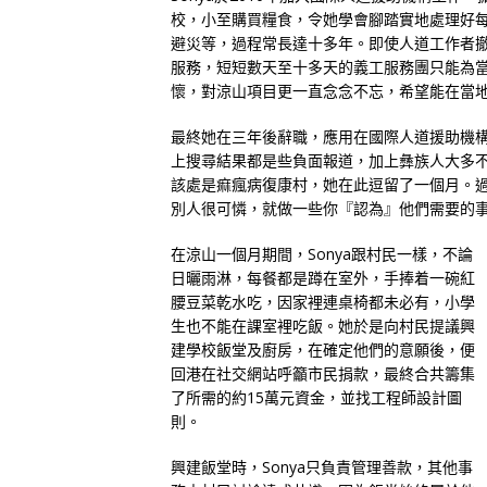
校，小至購買糧食，令她學會腳踏實地處理好
避災等，過程常長達十多年。即使人道工作者
服務，短短數天至十多天的義工服務團只能為
懷，對涼山項目更一直念念不忘，希望能在當
最終她在三年後辭職，應用在國際人道援助機構學
上搜尋結果都是些負面報道，加上彝族人大多
該處是痲瘋病復康村，她在此逗留了一個月。
別人很可憐，就做一些你『認為』他們需要的
在涼山一個月期間，Sonya跟村民一樣，不論
日曬雨淋，每餐都是蹲在室外，手捧着一碗紅
腰豆菜乾水吃，因家裡連桌椅都未必有，小學
生也不能在課室裡吃飯。她於是向村民提議興
建學校飯堂及廚房，在確定他們的意願後，便
回港在社交網站呼籲市民捐款，最終合共籌集
了所需的約15萬元資金，並找工程師設計圖
則。
興建飯堂時，Sonya只負責管理善款，其他事