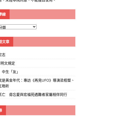
學線
期文章
宏志
K明文規定
」中生「友」
就是黃金年代：專訪《再見UFO》導演梁栢堅、
江皓昕
死亡 毋忘愛與宏福苑遇難者家屬相伴同行
尋