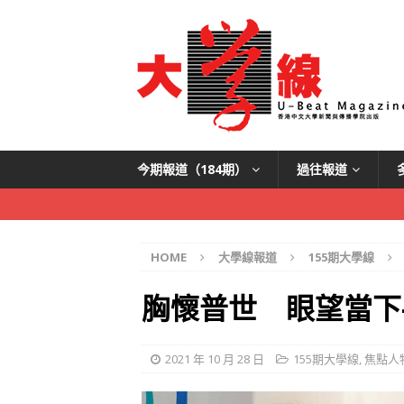
今期報道（184期）
過往報道
HOME
大學線報道
155期大學線
胸懷普世 眼望當下—
2021 年 10 月 28 日
155期大學線
,
焦點人