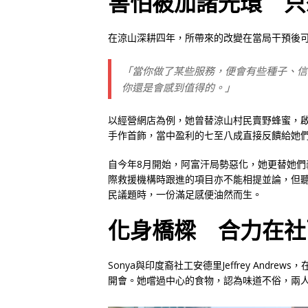
害怕被加諸光環 只
在涼山深耕四年，所帶來的改變在當局干預後可
「當你做了某些服務，便會有些種子、信
你還是會感到值得的。」
以經營網店為例，她曾替涼山村民賣野蜂蜜，啟
手作首飾，當中盈利的七至八成直接反饋給她
自今年8月開始，阿富汗局勢惡化，她更替她
際救援機構時跟進的項目亦不能相提並論，但
民議題時，一份滿足感便油然而生。
化身橋樑 合力在社
Sonya與印度裔社工安德里Jeffrey And
開會。她嚐過中心的食物，認為味道不俗，兩