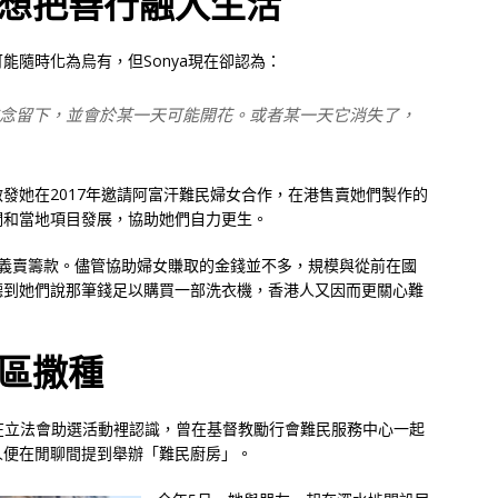
想把善行融入生活
能隨時化為烏有，但Sonya現在卻認為：
念留下，並會於某一天可能開花。或者某一天它消失了，
發她在2017年邀請阿富汗難民婦女合作，在港售賣她們製作的
們和當地項目發展，協助她們自力更生。
們義賣籌款。儘管協助婦女賺取的金錢並不多，規模與從前在國
聽到她們說那筆錢足以購買一部洗衣機，香港人又因而更關心難
區撒種
rews，在立法會助選活動裡認識，曾在基督教勵行會難民服務中心一起
人便在閒聊間提到舉辦「難民廚房」。