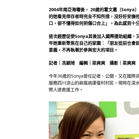
2004年南亞海嘯後， 20歲的霍文蕙（Son
的她看見倖存者時完全不知所措，沒好好安撫
口，卻不懂得如何把傷口合上」，為此感到十
這次經歷促使Sonya其後加入國際援助組織
年她重新聚焦在自己的家園：「朋友從前也會
意義，不再執著於參與宏大的項目。
記者｜冼穎琦 編輯｜梁爽爽 攝影｜梁爽爽
今年36歲的Sonya曾任記者、公關，又在國際非
服務四川涼山的痲瘋病康復村村民。現時在深
際人道救援工作。