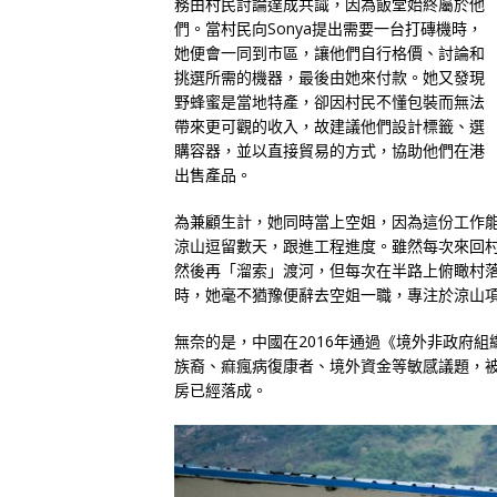
務由村民討論達成共識，因為飯堂始終屬於他
們。當村民向Sonya提出需要一台打磚機時，
她便會一同到市區，讓他們自行格價、討論和
挑選所需的機器，最後由她來付款。她又發現
野蜂蜜是當地特產，卻因村民不懂包裝而無法
帶來更可觀的收入，故建議他們設計標籤、選
購容器，並以直接貿易的方式，協助他們在港
出售產品。
為兼顧生計，她同時當上空姐，因為這份工作
涼山逗留數天，跟進工程進度。雖然每次來回
然後再「溜索」渡河，但每次在半路上俯瞰村
時，她毫不猶豫便辭去空姐一職，專注於涼山
無奈的是，中國在2016年通過《境外非政府
族裔、痲瘋病復康者、境外資金等敏感議題，
房已經落成。