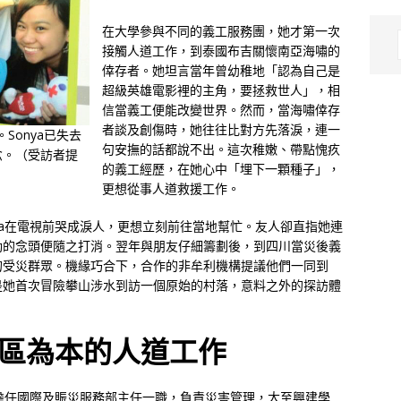
在大學參與不同的義工服務團，她才第一次
接觸人道工作，到泰國布吉關懷南亞海嘯的
倖存者。她坦言當年曾幼稚地「認為自己是
超級英雄電影裡的主角，要拯救世人」，相
信當義工便能改變世界。然而，當海嘯倖存
者談及創傷時，她往往比對方先落淚，連一
。Sonya已失去
句安撫的話都說不出。這次稚嫩、帶點愧疚
念。（受訪者提
的義工經歷，在她心中「埋下一顆種子」，
更想從事人道救援工作。
nya在電視前哭成淚人，更想立刻前往當地幫忙。友人卻直指她連
動的念頭便隨之打消。翌年與朋友仔細籌劃後，到四川當災後義
的受災群眾。機緣巧合下，合作的非牟利機構提議他們一同到
是她首次冒險攀山涉水到訪一個原始的村落，意料之外的探訪體
區為本的人道工作
作，擔任國際及賑災服務部主任一職，負責災害管理，大至興建學