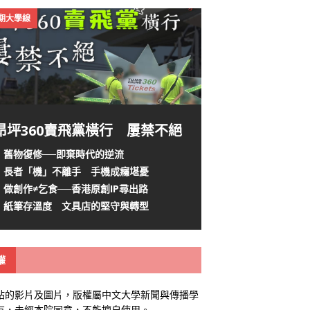
4期大學線
昂坪360賣飛黨橫行 屢禁不絕
舊物復修──即棄時代的逆流
長者「機」不離手 手機成癮堪憂
做創作≠乞食──香港原創IP尋出路
紙筆存溫度 文具店的堅守與轉型
權
站的影片及圖片，版權屬中文大學新聞與傳播學
有，未經本院同意，不能擅自使用。