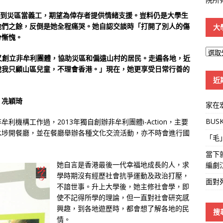
ya）到災區當義工，期望為倖存者提供情緒支援。豈料仍是大學生
他們之餘，反倒是她全程痛哭。她自認交談時「打開了別人的傷
大
分慚愧。
大
，又創立非牟利團體，協助災區和偏遠山村的居民。走遍各地，近
學
說我只顧山區兒童，不理會香港。」現在，她更享受日常行善的
線
近
 冼穎琦
家在
BUS
牟利機構工作過，2013年獨自創辦非牟利團體i-Action，主要
水埗開餐廳，並在餐廳舉辦各種文化交流活動，亦不時會進行國
「毛
當下
她自言是香港最後一代幸福地成長的人，求
編劇
學時期沒有經歷社會抗爭運動及政治打壓，
面對
不諳世事。升上大學後，她主修社會學，即
使不記得所學的理論，但一直對社會研究感
興趣，到各地遊歷時，都會想了解各地的民
搜
情。