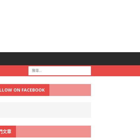
LLOW ON FACEBOOK
門文章