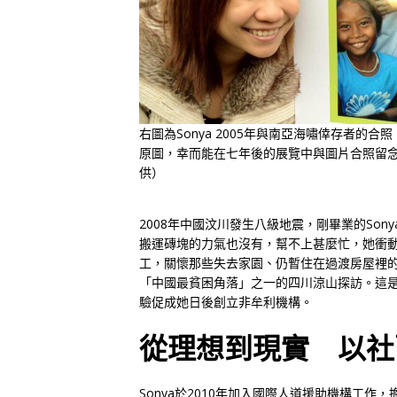
右圖為Sonya 2005年與南亞海嘯倖存者的合照
原圖，幸而能在七年後的展覽中與圖片合照留
供）
2008年中國汶川發生八級地震，剛畢業的So
搬運磚塊的力氣也沒有，幫不上甚麼忙，她衝
工，關懷那些失去家園、仍暫住在過渡房屋裡
「中國最貧困角落」之一的四川涼山探訪。這
驗促成她日後創立非牟利機構。
從理想到現實 以社
Sonya於2010年加入國際人道援助機構工