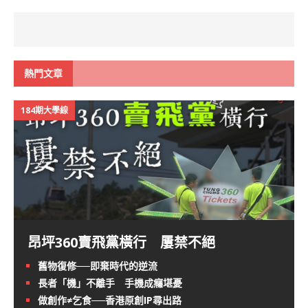
熱門文章
184期大學線
昂坪360賣飛黨橫行 屢禁不絕
舊物復修──即棄時代的逆流
長者「機」不離手 手機成癮堪憂
做創作≠乞食──香港原創IP尋出路