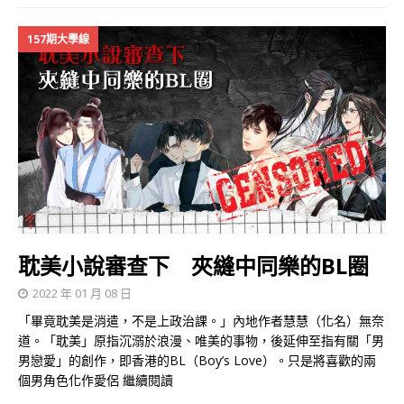
157期大學線
耽美小說審查下 夾縫中同樂的BL圈
2022 年 01 月 08 日
「畢竟耽美是消遣，不是上政治課。」內地作者慧慧（化名）無奈
道。「耽美」原指沉溺於浪漫、唯美的事物，後延伸至指有關「男
男戀愛」的創作，即香港的BL（Boy’s Love）。只是將喜歡的兩
個男角色化作愛侶
繼續閱讀