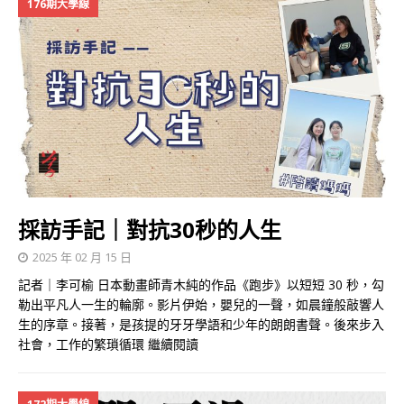
176期大學線
採訪手記｜對抗30秒的人生
2025 年 02 月 15 日
記者｜李可榆 日本動畫師青木純的作品《跑步》以短短 30 秒，勾
勒出平凡人一生的輪廓。影片伊始，嬰兒的一聲，如晨鐘般敲響人
生的序章。接著，是孩提的牙牙學語和少年的朗朗書聲。後來步入
社會，工作的繁瑣循環
繼續閱讀