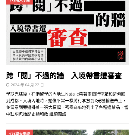
172期大學線
跨「閱」不過的牆 入境帶書遭審查
2024 年 04 月 22 日
學期完結後，在港留學的內地生Natalie帶著兩個行李箱和背包回
到成都。入境內地時，她像平常一樣將行李放到X光機輸送帶上，
並留意到旁邊掛着一張大橫幅，密密麻麻地列出了各種違禁品，當
中註明包括歷史類和政
繼續閱讀
171期大學線