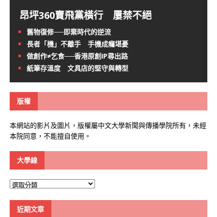
昂坪360賣飛黨橫行 屢禁不絕
舊物復修──即棄時代的逆流
長者「機」不離手 手機成癮堪憂
做創作≠乞食──香港原創IP尋出路
紙筆存溫度 文具店的堅守與轉型
版權
本網站的影片及圖片，版權屬中文大學新聞與傳播學院所有，未經
本院同意，不能擅自使用。
大學線
大
學
線
近期文章