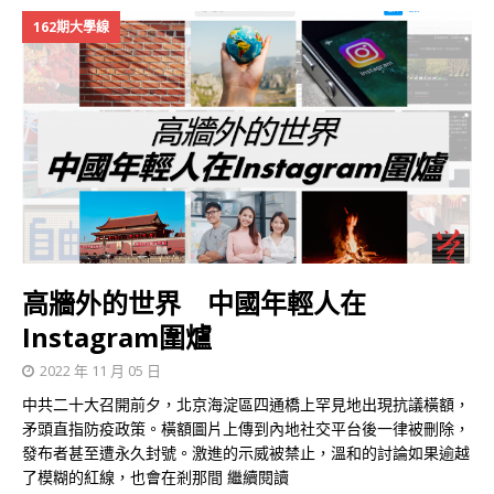
162期大學線
高牆外的世界 中國年輕人在
Instagram圍爐
2022 年 11 月 05 日
中共二十大召開前夕，北京海淀區四通橋上罕見地出現抗議橫額，
矛頭直指防疫政策。橫額圖片上傳到內地社交平台後一律被刪除，
發布者甚至遭永久封號。激進的示威被禁止，溫和的討論如果逾越
了模糊的紅線，也會在剎那間
繼續閱讀