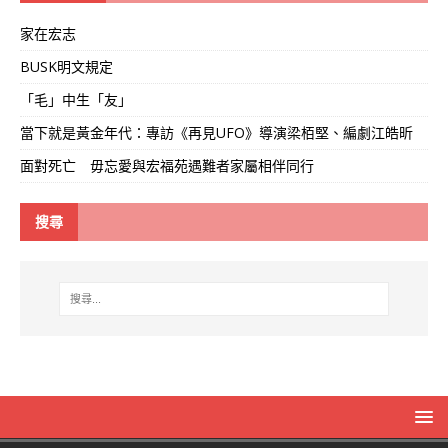
家在宏志
BUSK明文規定
「毛」中生「友」
當下就是黃金年代：專訪《再見UFO》導演梁栢堅、編劇江皓昕
面對死亡 毋忘愛與宏福苑遇難者家屬相伴同行
搜尋