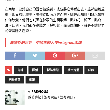
在內地，要讓自己的聲音被聽到，或要將它傳遞出去，雖然困難重
重，卻又無比重要。壓迫從四面八方而來，哪怕心知肚明難以帶來
任何改變，他們也試圖在狹窄的空間激起一點浪花、留下一點痕
跡。此刻，我們都在高牆之下掙扎著，而我想做的，就是不讓他們
的聲音隱入塵煙。
高牆外的世界 中國年輕人在Instagram圍爐
內地
圍爐
採訪手記
社交媒體
紅線
網絡審查
翻牆
PREVIOUS
採訪手記｜沒有現在，豈有明日？