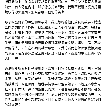
限時動態上，多次看到受訪者們發布的帖文。三位受訪者有人身處
海外，有人仍在內地，以視像方式訪問時，我看著螢幕上沒有打開
鏡頭的漆黑畫面，無奈卻明白他們的苦衷。
除了帳號背後的理念和趣事外，我更想聆聽他們成長的故事，將這
些經歷與他們所做的事拼湊起來。三人都在胡溫年代長大，親眼目
睹公民社會的凋零，體會到空間如何一步步收緊。有海外留學或生
活經歷的他們，本可以將在內地發生的一切置諸腦後，過好自己的
生活，但他們卻選擇透過開設帳號築起思考空間，連結一群「不被
理解的人」。生在不同的社會環境下，受訪者內心對國家愛恨交織
的矛盾，我始終無法完全感同身受。但我猜，彼此的處境其實不過
大同小異。
香港近年所面對的轉變劇烈、密集，且無法抵抗。新聞自由、言論
自由、創作自由，種種空間都在不斷縮窄，數年間，時間已沖淡許
多事。訪問中有受訪者說：「香港經歷的轉變，劇烈的程度連我都
能感受到。但在國內，這種事情很早已經開始了，不過是溫水煮青
蛙。」在內地，為了切斷民意的聚集，審查系統每日不斷地在社交
媒體屏蔽著一個又一個關鍵字。消息只要違反規例就會被消失，人
們與真相的距離也越來越遠。回到香港，內地人正經歷的會是我們
的將來嗎？