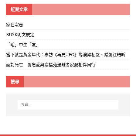
學
線
近期文章
家在宏志
BUSK明文規定
「毛」中生「友」
當下就是黃金年代：專訪《再見UFO》導演梁栢堅、編劇江皓昕
面對死亡 毋忘愛與宏福苑遇難者家屬相伴同行
搜尋