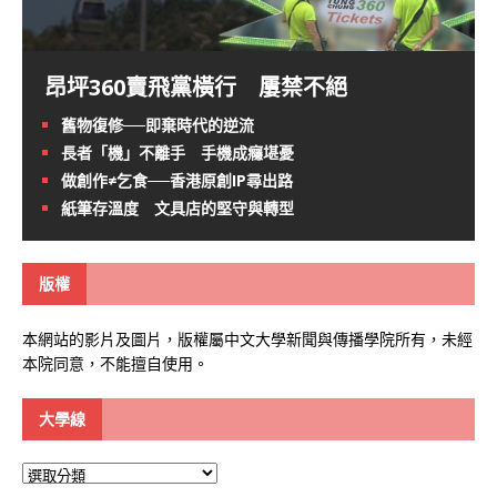
昂坪360賣飛黨橫行 屢禁不絕
舊物復修──即棄時代的逆流
長者「機」不離手 手機成癮堪憂
做創作≠乞食──香港原創IP尋出路
紙筆存溫度 文具店的堅守與轉型
版權
本網站的影片及圖片，版權屬中文大學新聞與傳播學院所有，未經
本院同意，不能擅自使用。
大學線
大