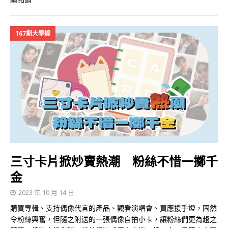
167期大學線
三寸卡片掀炒賣熱潮 粉絲不惜一擲千
金
2023 年 10 月 14 日
購買專輯、支持偶像代言的產品、觀看演唱會、買應援手燈，固然
令粉絲興奮，但隨之附送的一張偶像自拍小卡，讓粉絲們更為趨之