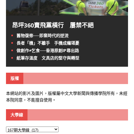
昂坪360賣飛黨橫行 屢禁不絕
舊物復修──即棄時代的逆流
長者「機」不離手 手機成癮堪憂
做創作≠乞食──香港原創IP尋出路
紙筆存溫度 文具店的堅守與轉型
版權
本網站的影片及圖片，版權屬中文大學新聞與傳播學院所有，未經
本院同意，不能擅自使用。
大學線
大