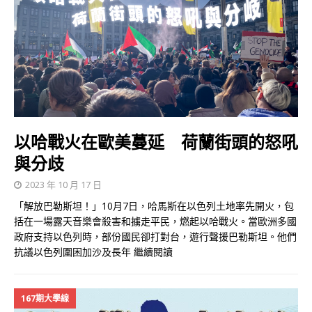
以哈戰火在歐美蔓延 荷蘭街頭的怒吼
與分歧
2023 年 10 月 17 日
「解放巴勒斯坦！」10月7日，哈馬斯在以色列土地率先開火，包
括在一場露天音樂會殺害和擄走平民，燃起以哈戰火。當歐洲多國
政府支持以色列時，部份國民卻打對台，遊行聲援巴勒斯坦。他們
抗議以色列圍困加沙及長年
繼續閱讀
167期大學線