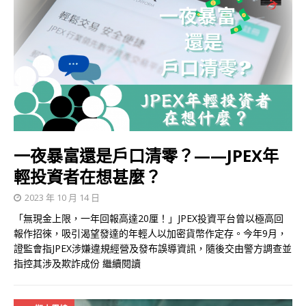
一夜暴富還是戶口清零？——JPEX年
輕投資者在想甚麼？
2023 年 10 月 14 日
「無現金上限，一年回報高達20厘！」JPEX投資平台曾以極高回
報作招徠，吸引渴望發達的年輕人以加密貨幣作定存。今年9月，
證監會指JPEX涉嫌違規經營及發布誤導資訊，隨後交由警方調查並
指控其涉及欺詐成份
繼續閱讀