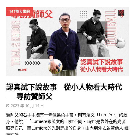
167期大學線
認真試下說故事 從小人物看大時代
──專訪贊師父
2023 年 10 月 14 日
贊師父的右手手腕有一條像黑色手帶，刻有法文「Lumière」的紋
身，他說：「Lumière跟英文的Light不同，Light是靠外在的光源
照亮自己，而Lumière的光則是出於自身，由內到外去啟蒙他人
繼
續閱讀