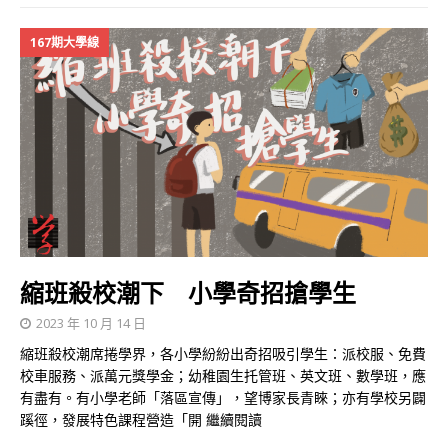
167期大學線
縮班殺校潮下 小學奇招搶學生
2023 年 10 月 14 日
縮班殺校潮席捲學界，各小學紛紛出奇招吸引學生：派校服、免費
校車服務、派萬元獎學金；幼稚園生托管班、英文班、數學班，應
有盡有。有小學老師「落區宣傳」，望博家長青睞；亦有學校另闢
蹊徑，發展特色課程營造「開
繼續閱讀