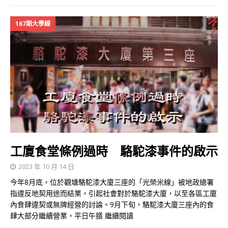
167期大學線
工廈食堂條例過時 駱駝漆事件的啟示
2023 年 10 月 14 日
今年8月底，位於觀塘駱駝漆大廈三座的「光榮米線」被地政總署
指違反地契用途而結業，引起社會對於駱駝漆大廈，以至各區工廈
內食肆違契或無牌經營的討論。9月下旬，駱駝漆大廈三座內的食
肆大部分繼續營業，平日午膳
繼續閱讀