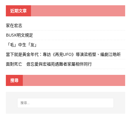
學
線
近期文章
家在宏志
BUSK明文規定
「毛」中生「友」
當下就是黃金年代：專訪《再見UFO》導演梁栢堅、編劇江皓昕
面對死亡 毋忘愛與宏福苑遇難者家屬相伴同行
搜尋