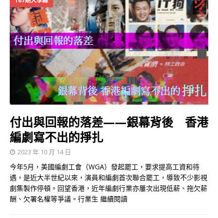
167期大學線
付出與回報的落差——銀幕背後 香港
編劇寫不出的掙扎
2023 年 10 月 14 日
今年5月，美國編劇工會（WGA）發起罷工，要求提高工資和待
遇，是近大半世紀以來，演員和編劇首次聯合罷工，導致不少影視
劇集製作停頓。回望香港，近年編劇行業亦屢次出現低薪、拖欠薪
酬、欠署名權等爭議。行業生
繼續閱讀