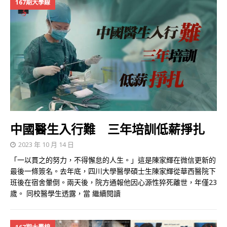
167期大學線
中國醫生入行難 三年培訓低薪掙扎
2023 年 10 月 14 日
「一以貫之的努力，不得懈怠的人生。」這是陳家輝在微信更新的
最後一條簽名。去年底，四川大學醫學碩士生陳家輝從華西醫院下
班後在宿舍暈倒。兩天後，院方通報他因心源性猝死離世，年僅23
歲。 同校醫學生透露，當
繼續閱讀