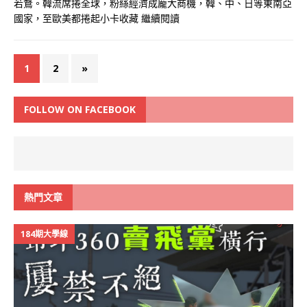
若鶩。韓流席捲全球，粉絲經濟成龐大商機，韓、中、日等東南亞
國家，至歐美都捲起小卡收藏
繼續閱讀
1
2
»
FOLLOW ON FACEBOOK
熱門文章
184期大學線