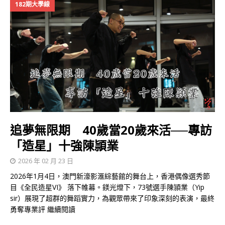
182期大學線
追夢無限期 40歲當20歲來活──專訪
「造星」十強陳頴業
2026 年 02 月 23 日
2026年1月4日，澳門新濠影滙綜藝館的舞台上，香港偶像選秀節
目《全民造星VI》 落下帷幕。鎂光燈下，73號選手陳頴業（Yip
sir）展現了超群的舞蹈實力，為觀眾帶來了印象深刻的表演，最終
勇奪專業評
繼續閱讀