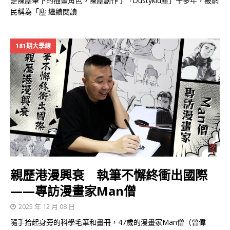
是陳塵筆下的插畫角色。陳塵創作了「Dustykid塵」十多年，被網
民稱為「塵
繼續閱讀
181期大學線
親歷港漫興衰 執筆不懈終衝出國際
——專訪漫畫家Man僧
2025 年 12 月 08 日
隨手拾起身旁的科學毛筆和畫冊，47歲的漫畫家Man僧（曾偉