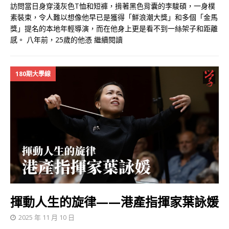
訪問當日身穿淺灰色T恤和短褲，揹著黑色背囊的李駿碩，一身樸
素裝束，令人難以想像他早已是獲得「鮮浪潮大獎」和多個「金馬
獎」提名的本地年輕導演，而在他身上更是看不到一絲架子和距離
感。 八年前，25歲的他憑
繼續閱讀
180期大學線
揮動人生的旋律——港產指揮家葉詠媛
2025 年 11 月 10 日