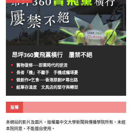
昂坪360賣飛黨橫行 屢禁不絕
舊物復修──即棄時代的逆流
長者「機」不離手 手機成癮堪憂
做創作≠乞食──香港原創IP尋出路
紙筆存溫度 文具店的堅守與轉型
版權
本網站的影片及圖片，版權屬中文大學新聞與傳播學院所有，未經
本院同意，不能擅自使用。