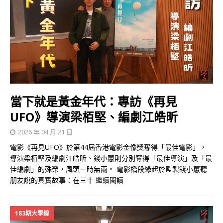
當下就是黃金年代：專訪《再見
UFO》導演梁栢堅、編劇江皓昕
2026 年 04 月 21 日
電影《再見UFO》於第44屆香港電影金像獎奪得「最佳電影」，
導演梁栢堅及編劇江皓昕、錢小蕙則分別奪得「最佳導演」及「最
佳編劇」的殊榮，風頭一時無兩。 電影橋段緣起於監製錢小蕙聽
朋友說的真實故事：在三十
繼續閱讀
183期大學線