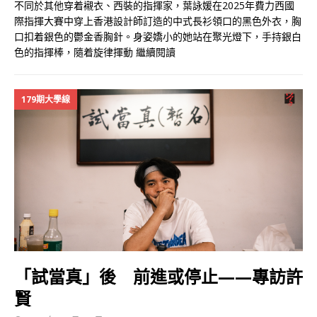
不同於其他穿着襯衣、西裝的指揮家，葉詠媛在2025年費力西國
際指揮大賽中穿上香港設計師訂造的中式長衫領口的黑色外衣，胸
口扣着銀色的鬱金香胸針。身姿嬌小的她站在聚光燈下，手持銀白
色的指揮棒，隨着旋律揮動
繼續閱讀
179期大學線
「試當真」後 前進或停止——專訪許
賢