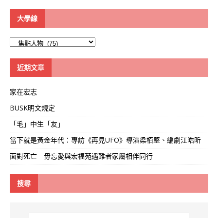
大學線
大
學
線
近期文章
家在宏志
BUSK明文規定
「毛」中生「友」
當下就是黃金年代：專訪《再見UFO》導演梁栢堅、編劇江皓昕
面對死亡 毋忘愛與宏福苑遇難者家屬相伴同行
搜尋