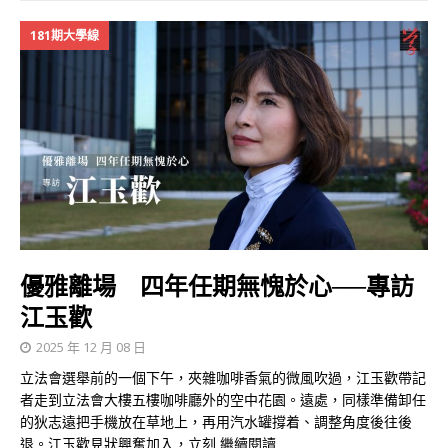
181期大學線
優雅離場 四年任期無愧於心──專訪
江玉歡
2025 年 12 月 08 日
立法會選舉前的一個下午，夾雜咖啡香氣的微風吹過，江玉歡帶記
者走到立法會大樓五樓咖啡廳外的空中花園。遠處，同樣準備卸任
的狄志遠把手機放在草地上，再用汽水罐撐着、調整角度後往後
退。江玉歡見狀興奮加入，立刻
繼續閱讀