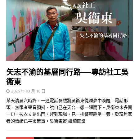
矢志不渝的基層同行路──專訪社工吳
衞東
2026 年 03 月 18 日
某天清晨六時許，一通電話驟然將吳衞東從睡夢中喚醒。電話那
頭，無家者聲音顫抖，說自己在天台，想一躍而下。吳衞東未多問
一句，披衣立刻出門。趕到現場，見一排警察靜坐一旁，發現無家
者的情緒已平復無事。吳衞東輕
繼續閱讀