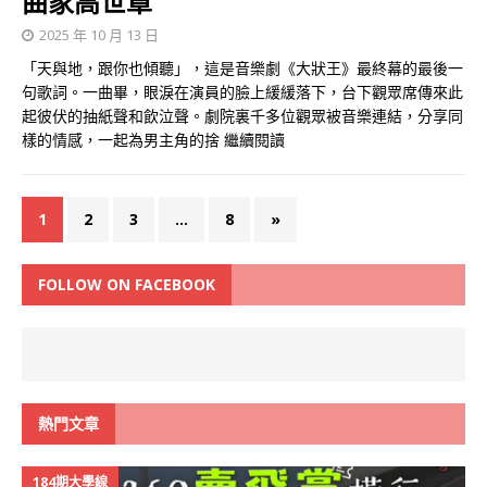
曲家高世章
2025 年 10 月 13 日
「天與地，跟你也傾聽」，這是音樂劇《大狀王》最終幕的最後一
句歌詞。一曲畢，眼淚在演員的臉上緩緩落下，台下觀眾席傳來此
起彼伏的抽紙聲和飲泣聲。劇院裏千多位觀眾被音樂連結，分享同
樣的情感，一起為男主角的捨
繼續閱讀
1
2
3
...
8
»
FOLLOW ON FACEBOOK
熱門文章
184期大學線