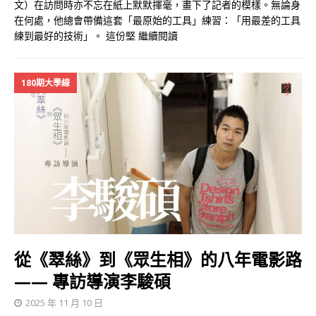
文）在訪問時亦不忘在紙上默默揮毫，畫下了記者的模樣。無論身
在何處，他總會帶備這套「最原始的工具」練習：「用最差的工具
練到最好的技術」。 這份堅
繼續閱讀
180期大學線
從《翠絲》到《眾生相》的八年電影路
—— 專訪導演李駿碩
2025 年 11 月 10 日