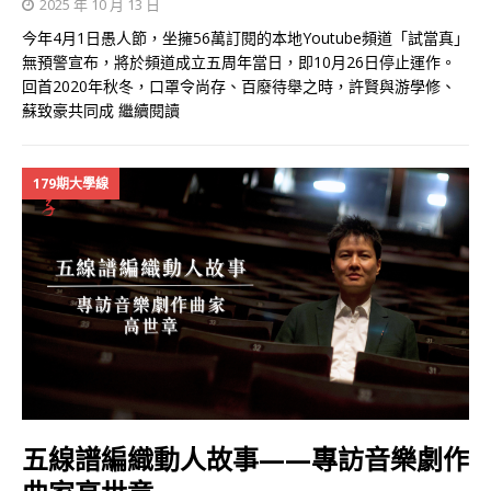
2025 年 10 月 13 日
今年4月1日愚人節，坐擁56萬訂閱的本地Youtube頻道「試當真」
無預警宣布，將於頻道成立五周年當日，即10月26日停止運作。
回首2020年秋冬，口罩令尚存、百廢待舉之時，許賢與游學修、
蘇致豪共同成
繼續閱讀
179期大學線
五線譜編織動人故事——專訪音樂劇作