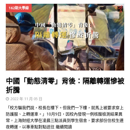
162期大學線
中國「動態清零」背後：隔離轉運慘被
折騰
2022 年 11 月 05 日
「校方騙我們說，校長在樓下。但我們一下樓，就馬上被要求穿上
防護服、上轉運車。」10月9日，因校內發現一例核酸檢測結果異
常，上海財經大學在凌晨三點派員到學生宿舍，要求部份住校生連
夜轉運，以專車點對點送往
繼續閱讀