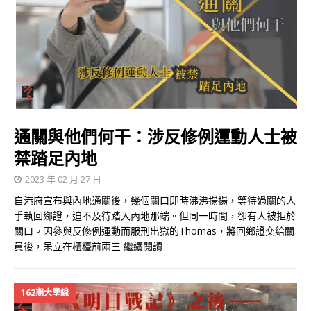
通關與他們何干：涉反修例運動人士被
禁踏足內地
2023 年 02 月 27 日
自港府宣布與內地通關後，幾個關口即時沸沸揚揚，等待過關的人
手執回鄉證，迫不及待踏入內地那端。但同一時間，卻有人被拒於
關口。因參與反修例運動而服刑出獄的Thomas，將回鄉證交給關
員後，呆立在櫃檯前兩三
繼續閱讀
162期大學線