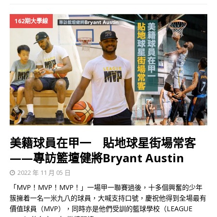
162期大學線
美籍球員在甲一 貼地球星街場常客
——專訪籃壇健將Bryant Austin
2022 年 11 月 05 日
「MVP！MVP！MVP！」一場甲一聯賽過後，十多個興奮的少年
簇擁着一名一米九八的球員，大喊支持口號，慶祝他得到全場最有
價值球員（MVP），同時亦是他們受訓的籃球學校（LEAGUE