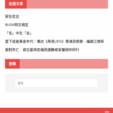
線
近期文章
家在宏志
BUSK明文規定
「毛」中生「友」
當下就是黃金年代：專訪《再見UFO》導演梁栢堅、編劇江皓昕
面對死亡 毋忘愛與宏福苑遇難者家屬相伴同行
搜尋