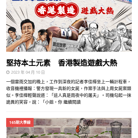
堅持本土元素 香港製造遊戲大熱
2023 年 04 月 10 日
一個雷雨交加的晚上，工作到深夜的記者李佳樺坐上一輛計程車，
收音機裡播報：警方發現一具新的女屍，作案手法與上周女屍案類
似。李佳樺輕聲說道：「這人真是雨夜中的屠夫」。司機勾起一抹
詭異的笑容，說：「小姐，你
繼續閱讀
165期大學線