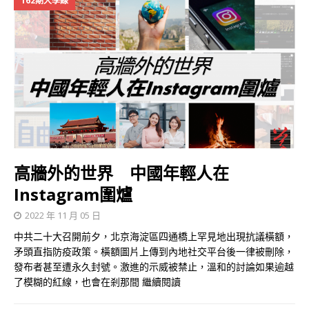
162期大學線
高牆外的世界 中國年輕人在
Instagram圍爐
2022 年 11 月 05 日
中共二十大召開前夕，北京海淀區四通橋上罕見地出現抗議橫額，
矛頭直指防疫政策。橫額圖片上傳到內地社交平台後一律被刪除，
發布者甚至遭永久封號。激進的示威被禁止，溫和的討論如果逾越
了模糊的紅線，也會在剎那間
繼續閱讀