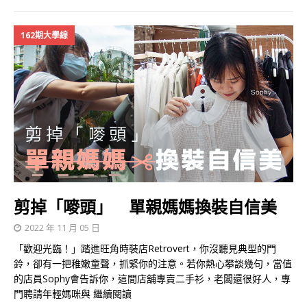
162期大學線
剪掉「嘜頭」 單親媽媽換裝自信美
2022 年 11 月 05 日
「歡迎光臨！」踏進旺角時裝店Retrovert，你沒聽見典型的門
鈴，卻有一把稚嫩童聲，抓緊你的注意。若你熱心攀談幾句，當值
的店員Sophy會告訴你，這間店舖專賣二手衫，老闆還很好人，專
門聘請年輕媽咪與
繼續閱讀