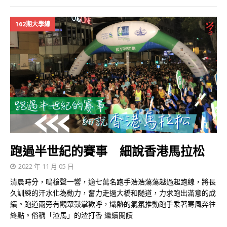
162期大學線
跑過半世紀的賽事 細說香港馬拉松
2022 年 11 月 05 日
清晨時分，鳴槍聲一響，逾七萬名跑手浩浩蕩蕩越過起跑線，將長
久訓練的汗水化為動力，奮力走過大橋和隧道，力求跑出滿意的成
績。跑道兩旁有觀眾鼓掌歡呼，熾熱的氣氛推動跑手乘著寒風奔往
終點。俗稱「渣馬」的渣打香
繼續閱讀