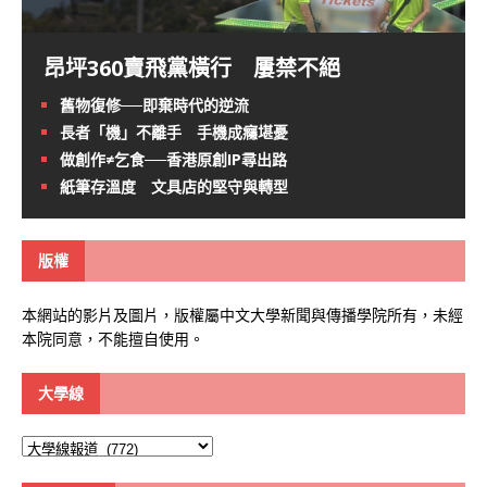
昂坪360賣飛黨橫行 屢禁不絕
舊物復修──即棄時代的逆流
長者「機」不離手 手機成癮堪憂
做創作≠乞食──香港原創IP尋出路
紙筆存溫度 文具店的堅守與轉型
版權
本網站的影片及圖片，版權屬中文大學新聞與傳播學院所有，未經
本院同意，不能擅自使用。
大學線
大
學