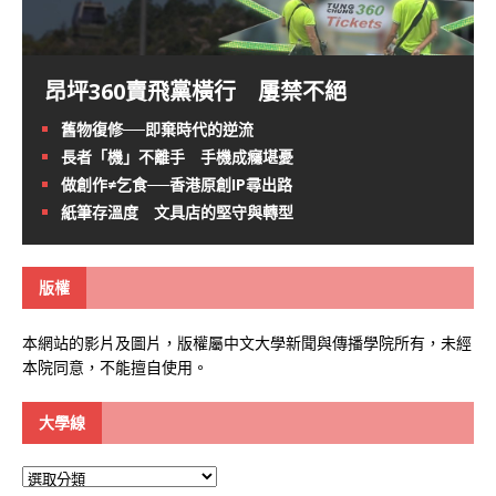
昂坪360賣飛黨橫行 屢禁不絕
舊物復修──即棄時代的逆流
長者「機」不離手 手機成癮堪憂
做創作≠乞食──香港原創IP尋出路
紙筆存溫度 文具店的堅守與轉型
版權
本網站的影片及圖片，版權屬中文大學新聞與傳播學院所有，未經
本院同意，不能擅自使用。
大學線
大