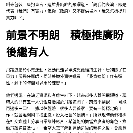
蹈來包裝。唐狗直言，這並非純綷的飛躍道。「請我們表演，即是
代表（我們）有實力，但你（政府）又不提供場地，我又怎樣提升
實力呢？」
前景不明朗 積極推廣盼
後繼有人
飛躍道屬於小眾運動，運動員難以單純靠此維持生計。唐狗除了在
重力工房擔任導師，同時兼職外賣速遞員，「我貪這份工作有彈
性，剩下的時間可以用於練習。」
他們透露，在缺乏資源和考慮生計下，越來越多人離開飛躍道，現
時大約只有五十人仍恆常活躍於飛躍道圈子，前景不樂觀：「可能
再過多三四年，據以往經驗，很多人要養家，要有一份穩定的工
作，就會離開圈子找正職，投入社會的懷抱。」所以現時他們積極
在社交媒體上分享日常訓練影片，希望能夠擔當推廣者的角色，推
動飛躍道普及化，「希望大眾了解到運動背後的精神之後，會樂意