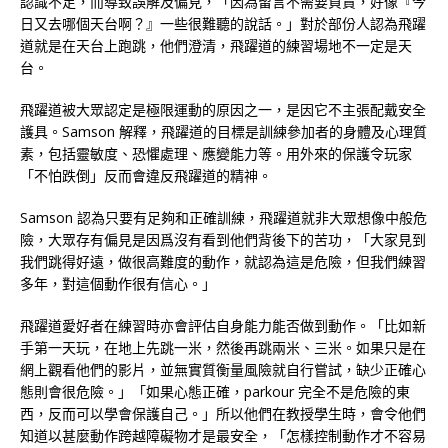
認識不足，而導致誤解及偏見，「因為留言不需要負責，好像『今
日又去哪個天台啊？』一些很難聽的說話。」對於部份人認為飛躍
道就是在天台上跑跳，他們澄清，飛躍道的練習場地不一定是天
台。
飛躍道被大眾認定是極限運動的原因之一，是因它不主張配戴安全
護具。Samson 解釋，飛躍道的目標是訓練參加者的身體及心理質
素，包括靈敏度、恐懼處理、應變能力等。用外來的保護令玩家
「不怕跌倒」反而會違反飛躍道的精神。
Samson 認為只要有足夠和正確訓練，飛躍道就非大眾想像中般危
險，大眾存有偏見是因爲沒有看到他們背後下的苦功，「大家見到
我們跳得好遠，做很高難度的動作，就認為這是危險，但我們練習
多年，對這個動作很有信心。」
飛躍道愛好者在練習時亦會評估自身能力能否做到動作。「比如新
手第一天玩，在地上先跳一米，然後再跳兩米、三米。如果只是在
網上觀看他們的影片，並無實質衡量風險就自行嘗試，缺少正確心
態則會很危險。」「如果心態正確，parkour 完全不是危險的東
西，反而可以學會保護自己。」所以他們在教授學生時，會令他們
知道以甚麼動作跨越障礙物才是最安全，「怎樣控制動作才不容易