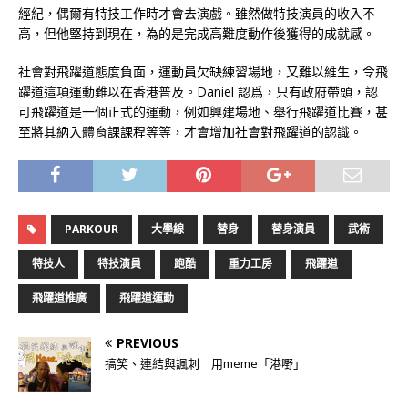
經紀，偶爾有特技工作時才會去演戲。雖然做特技演員的收入不
高，但他堅持到現在，為的是完成高難度動作後獲得的成就感。
社會對飛躍道態度負面，運動員欠缺練習場地，又難以維生，令飛
躍道這項運動難以在香港普及。Daniel 認爲，只有政府帶頭，認
可飛躍道是一個正式的運動，例如興建場地、舉行飛躍道比賽，甚
至將其納入體育課課程等等，才會增加社會對飛躍道的認識。
PARKOUR
大學線
替身
替身演員
武術
特技人
特技演員
跑酷
重力工房
飛躍道
飛躍道推廣
飛躍道運動
PREVIOUS
搞笑、連結與諷刺 用meme「港嘢」