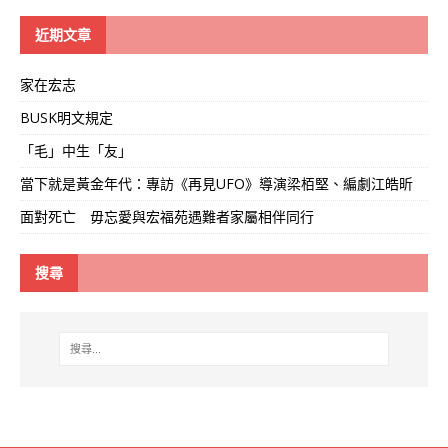
學
線
近期文章
家在宏志
BUSK明文規定
「毛」中生「友」
當下就是黃金年代：專訪《再見UFO》導演梁栢堅、編劇江皓昕
面對死亡 毋忘愛與宏福苑遇難者家屬相伴同行
搜尋