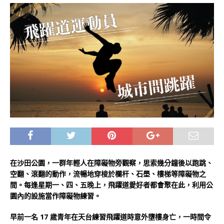
在沙田公園，一群年輕人在障礙物旁觀察，思索幾分鐘後以跑跳、
空翻、滾翻的動作，流暢地穿梭於欄杆、石壆、樓梯等障礙物之
間。每逢星期一、四、五晚上，飛躍道愛好者都會聚在此，利用公
園內的設施當作障礙物練習。
早前一名 17 歲青年在天台練習飛躍道時意外墮樓身亡，一時間令