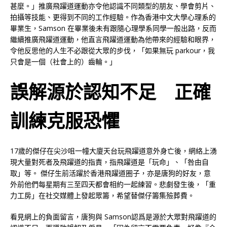
甚麼。」推廣飛躍道運動亦令他認識不同類型的朋友、學會剪片、
拍攝等技能、更得到不同的工作經驗。作為香港中文大學心理系的
畢業生，Samson 在畢業後未有跟隨心理學系同學一般出路，反而
繼續推廣飛躍道運動，他直言飛躍道運動為他帶來的經驗和眼界，
令他反思他的人生不必跟從大眾的步伐，「如果無玩 parkour，我
只會是一個（社會上的）齒輪。」
誤解源於認知不足 正確
訓練克服恐懼
17歲的傑仔在尖沙咀一幢大廈天台玩飛躍道意外身亡後，網絡上湧
現大量對死者及飛躍道的指責，指飛躍道是「玩命」、「咎由自
取」等。 傑仔生前活躍於香港飛躍道圈子，亦是唐狗的好友，意
外前他們每星期有三至四天都會相約一起練習。悲劇發生後，「重
力工房」在社交媒體上發起眾籌，希望替傑仔籌集殮葬費。
看見網上的負面留言，唐狗與 Samson認爲是源於大眾對飛躍道的