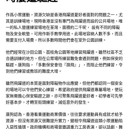
作爲小眾運動，資源欠缺是香港飛躍道愛好者面對的問題之一，尤
其是訓練場地。現時香港並沒有專門為飛躍道而設的公共場地，唯
一的私人營運練習場地在荃灣，面積約二千呎， 設有不同的障礙
物及安全軟墊，可用作新手教學用途。此場地容納人數不多，而且
需要支付入場費，所以多數時間他們會在室外公園訓練。
他們經常在沙田公園、荔枝角公園等地練習飛躍道。雖然社區不乏
合適訓練的地方，但在公眾場所練習難免會遇到問題，例如保安的
驅趕。唐狗指，「多數保安會怕『孭飛』」，而阻止他們練習，令
到他們練習或教班的難度大增。
雖然飛躍道的本質是面對障礙物作出應變，但他們都認同一個安全
的場地可以令他們安心練習，希望政府提供飛躍道專屬場地，使玩
家無需擔心保安驅趕之餘，亦可聚集飛躍道愛好者。初學者可先學
好基本步，才轉至街頭練習，減低意外的發生。
唐狗認為，香港看重運動商業價值，往往要求運動員有成就才給予
資源，但沒有資源又很難提升實力，變相令飛躍道這類小眾運動陷
入惡性循環。政府機構和商場曾邀請重力工房表演，卻以話劇、舞