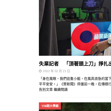
失業記者 「頂著頭上刀」掙扎
2022 年 02 月 23 日
「身在風眼，我們這隻小艇，在風高浪急的當
平平安安。」《眾新聞》停運前一晚，在傳媒
告別文章
繼續閱讀
158期大學線