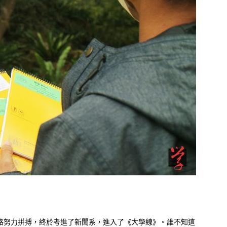
路努力拼搏，終於考進了新聞系，進入了《大學線》。誰不知這