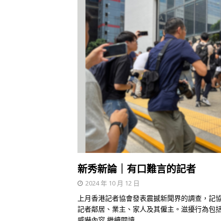
新秀新論｜有口難言的記者
2024 年 10 月 12 日
上月香港記者協會發表震撼新聞界的調查，記
記者鄰居、業主、家人及其僱主。滋擾行為包
威嚇內容
繼續閱讀