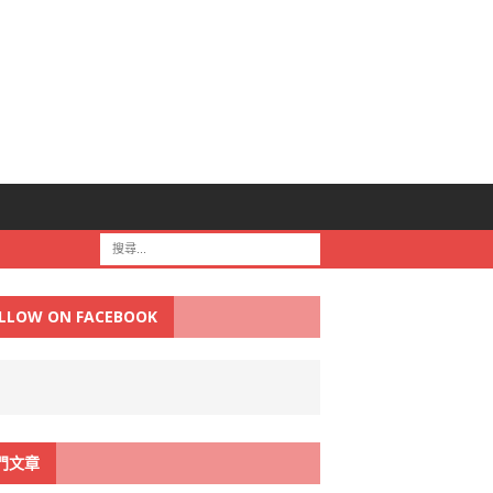
LLOW ON FACEBOOK
門文章