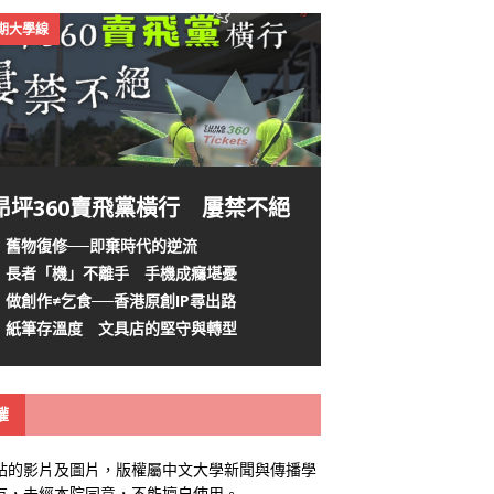
4期大學線
昂坪360賣飛黨橫行 屢禁不絕
舊物復修──即棄時代的逆流
長者「機」不離手 手機成癮堪憂
做創作≠乞食──香港原創IP尋出路
紙筆存溫度 文具店的堅守與轉型
權
站的影片及圖片，版權屬中文大學新聞與傳播學
有，未經本院同意，不能擅自使用。