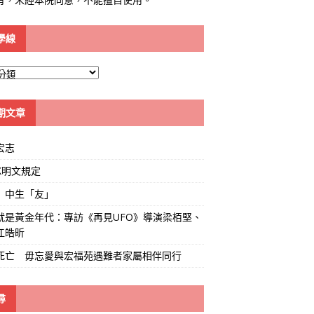
學線
期文章
宏志
K明文規定
」中生「友」
就是黃金年代：專訪《再見UFO》導演梁栢堅、
江皓昕
死亡 毋忘愛與宏福苑遇難者家屬相伴同行
尋