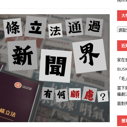
大
大
學
線
近
家在
BUS
「毛
當下
編劇
面對
搜