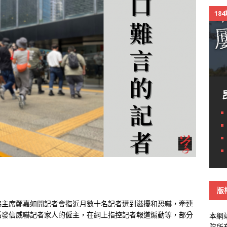
18
版
協主席鄭嘉如開記者會指近月數十名記者遭到滋擾和恐嚇，牽連
括發信威嚇記者家人的僱主，在網上指控記者報道煽動等，部分
本網
院所