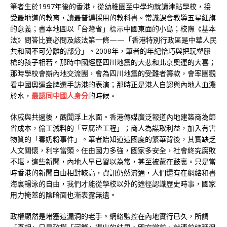
筆者生於1997年後的香港，從幼稚園至中學均就讀津貼學校，接
受最地道的教育，讀最普遍採用的教科書。常識課會教導五星紅旗
的意義；書本地圖以「台灣省」標示中國東面的小島；校際《基本
法》問答比賽必問及該法第一條——「香港特別行政區是中華人民
共和國不可分離的部分」。2008年，筆者的年紀恰巧與把玩塑膠
槍的孩子相若。那時中國經歷四川地震的大悲和北京奧運的大喜；
那時學校會辦內地交流團，會為四川地震的受難者籌款，會率團觀
看中國奧運金牌選手訪港的表演；那時正是港人自認與內地人血濃
於水，
最認同中國人身分
的時候。
休戚與共過後，醜聞浮上水面。香港傳媒廣泛報道內地建築商為節
省成本，偷工減料的「豆腐渣工程」；商人為謀取利益，加入有害
物質的「毒奶粉事件」。筆者始知道這國度的繁華背後，其實缺乏
人文關懷，利字當頭。任由國力多強，國家多安全，社會終究腐敗
不堪。這些新聞，內地人早已習以為常，甚至被蒙在鼓裏。只是當
時香港的新聞自由相對較高，資訊仍然流通，人們還有在網絡和書
海裏暢泳的自由，我們才能從學校以外的途徑認識歷史時事，國家
用力掩蓋的陰暗面也漸表露無遺。
政權顯然是堵塞這漏洞的老手。網絡監控在內地實行已久，所謂