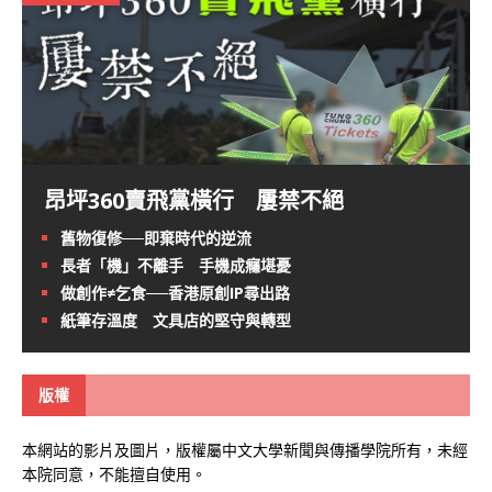
昂坪360賣飛黨橫行 屢禁不絕
舊物復修──即棄時代的逆流
長者「機」不離手 手機成癮堪憂
做創作≠乞食──香港原創IP尋出路
紙筆存溫度 文具店的堅守與轉型
版權
本網站的影片及圖片，版權屬中文大學新聞與傳播學院所有，未經
本院同意，不能擅自使用。