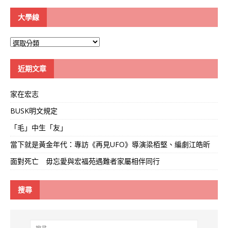
大學線
大
學
線
近期文章
家在宏志
BUSK明文規定
「毛」中生「友」
當下就是黃金年代：專訪《再見UFO》導演梁栢堅、編劇江皓昕
面對死亡 毋忘愛與宏福苑遇難者家屬相伴同行
搜尋