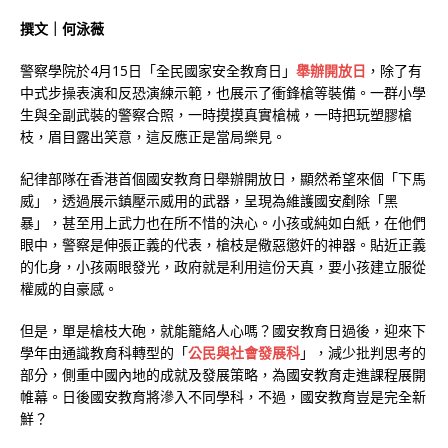
撰文｜何泳薇
警察學院於4月15日「全民國家安全教育日」
舉辦開放日
，除了有
中式步操表演和反恐演練示範，也展示了衝鋒槍等裝備。一群小學
生與全副武裝的警察合照，一時摸摸真實槍械，一時把玩塑膠槍
枝，眉目露出笑意，這反應正是當局樂見。
紀律部隊在香港首個國安教育日舉辦開放日，顯然希望來個「下馬
威」，透過展示鎮壓示威用的武器，呈現為維護國安剷除「黑
暴」，甚至用上武力也在所不惜的決心。小孩或純如白紙，在他們
眼中，警察是伸張正義的代表，槍枝是儆惡懲奸的神器。貼近正義
的化身，小孩兩眼發光，政府就是利用這份天真，要小孩建立服從
權威的自豪感。
但是，單是槍枝大砲，就能籠絡人心嗎？國安教育日過後，迎來下
學年由通識教育科轉型的「
公民與社會發展科
」，減少批判思考的
部分，側重中國內地的成就及發展策略，為國安教育走進課程展開
帷幕。日後國安教育將滲入不同學科，不過，國安教育豈是完全新
鮮？