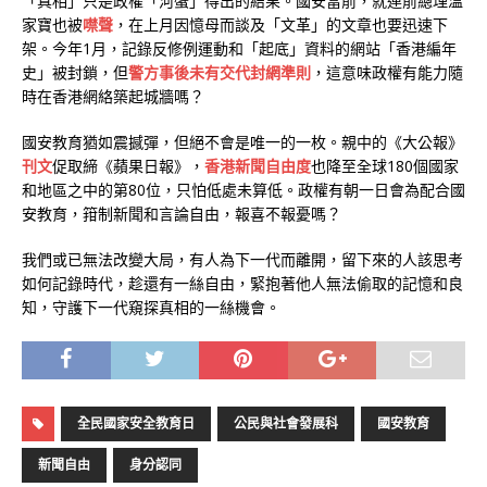
「真相」只是政權「河蟹」得出的結果。國安當前，就連前總理溫
家寶也被
噤聲
，在上月因憶母而談及「文革」的文章也要迅速下
架。今年1月，記錄反修例運動和「起底」資料的網站「香港編年
史」被封鎖，但
警方事後未有交代封網準則
，這意味政權有能力隨
時在香港網絡築起城牆嗎？
國安教育猶如震撼彈，但絕不會是唯一的一枚。親中的《大公報》
刊文
促取締《蘋果日報》，
香港新聞自由度
也降至全球180個國家
和地區之中的第80位，只怕低處未算低。政權有朝一日會為配合國
安教育，箝制新聞和言論自由，報喜不報憂嗎？
我們或已無法改變大局，有人為下一代而離開，留下來的人該思考
如何記錄時代，趁還有一絲自由，緊抱著他人無法偷取的記憶和良
知，守護下一代窺探真相的一絲機會。
全民國家安全教育日
公民與社會發展科
國安教育
新聞自由
身分認同