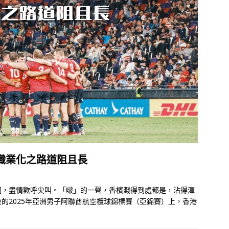
職業化之路道阻且長
圈，盡情歡呼尖叫。「啵」的一聲，香檳濺得到處都是，沾得渾
的2025年亞洲男子阿聯酋航空欖球錦標賽（亞錦賽）上，香港