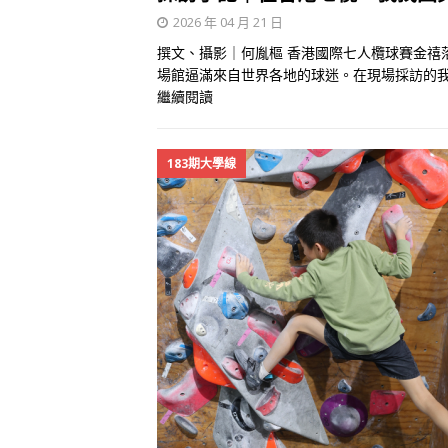
2026 年 04 月 21 日
撰文、攝影｜何胤樞 香港國際七人欖球賽金禧
場館逼滿來自世界各地的球迷。在現場採訪的我
繼續閱讀
183期大學線