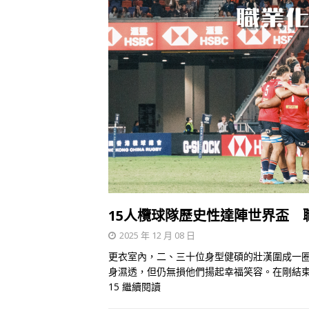
15人欖球隊歷史性達陣世界盃 
2025 年 12 月 08 日
更衣室內，二、三十位身型健碩的壯漢圍成一
身濕透，但仍無損他們揚起幸福笑容。在剛結束
15
繼續閱讀