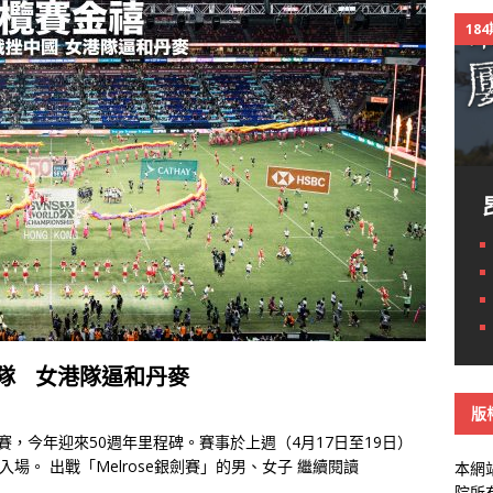
18
隊ㅤ女港隊逼和丹麥
版
賽，今年迎來50週年里程碑。賽事於上週（4月17日至19日）
入場。 出戰「Melrose銀劍賽」的男、女子
繼續閱讀
本網
院所