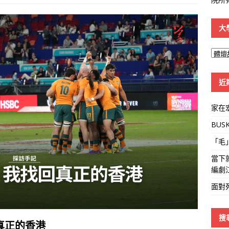
大
大
學
線
近
家在
BUS
「毛
當下
編劇
面對
搜
真正的香港