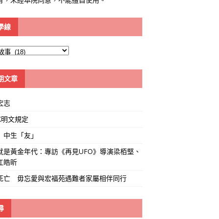
學線
期文章
宏志
K明文規定
」中生「友」
就是黃金年代：專訪《再見UFO》導演梁栢堅、
江皓昕
死亡 毋忘愛與宏福苑遇難者家屬相伴同行
尋