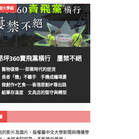
4期大學線
昂坪360賣飛黨橫行 屢禁不絕
舊物復修──即棄時代的逆流
長者「機」不離手 手機成癮堪憂
做創作≠乞食──香港原創IP尋出路
紙筆存溫度 文具店的堅守與轉型
權
站的影片及圖片，版權屬中文大學新聞與傳播學
有，未經本院同意，不能擅自使用。