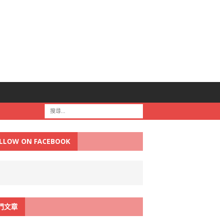
LLOW ON FACEBOOK
門文章