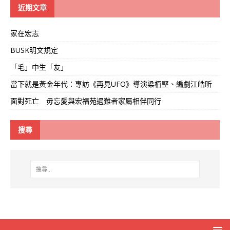
線
近期文章
家在宏志
BUSK明文規定
「毛」中生「友」
當下就是黃金年代：專訪《再見UFO》導演梁栢堅、編劇江皓昕
面對死亡 毋忘愛與宏福苑遇難者家屬相伴同行
搜尋