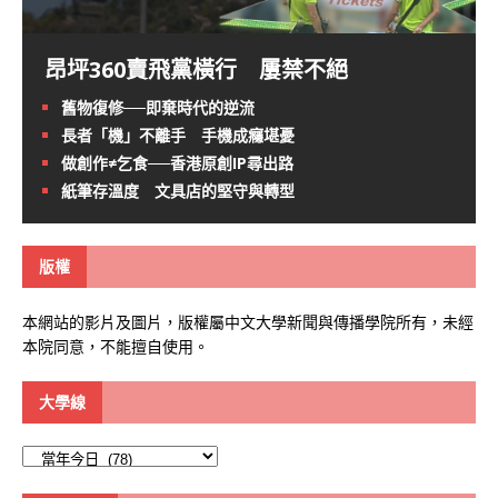
昂坪360賣飛黨橫行 屢禁不絕
舊物復修──即棄時代的逆流
長者「機」不離手 手機成癮堪憂
做創作≠乞食──香港原創IP尋出路
紙筆存溫度 文具店的堅守與轉型
版權
本網站的影片及圖片，版權屬中文大學新聞與傳播學院所有，未經
本院同意，不能擅自使用。
大學線
大
學