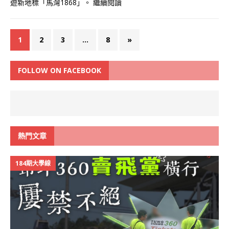
遊新地標「馬灣1868」。
繼續閱讀
1
2
3
...
8
»
FOLLOW ON FACEBOOK
熱門文章
184期大學線