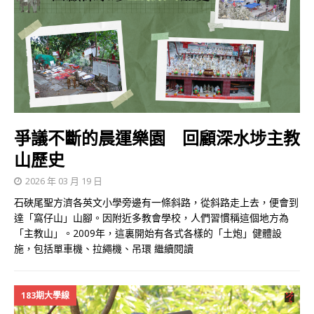
爭議不斷的晨運樂園 回顧深水埗主教
山歷史
2026 年 03 月 19 日
石硤尾聖方濟各英文小學旁邊有一條斜路，從斜路走上去，便會到
達「窩仔山」山腳。因附近多教會學校，人們習慣稱這個地方為
「主教山」。2009年，這裏開始有各式各樣的「土炮」健體設
施，包括單車機、拉繩機、吊環
繼續閱讀
183期大學線