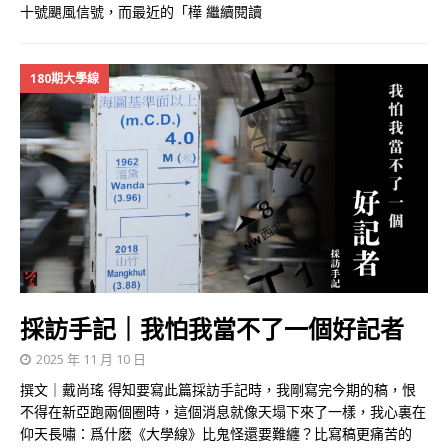
十號颶風信號，而最近的「樺
繼續閱讀
180期大學線
採訪手記｜我怕我當不了一個好記者
2025 年 11 月 10 日
撰文｜戴尚瑤 得知要寫此篇採訪手記時，我剛寫完今期的稿，恨
不得在新亞跑兩個圈時，這個消息就像天塌下來了一樣，我心裏在
仰天長嘯：爲什麽《大學線》比鬼怪還要難纏？比寫稿更痛苦的