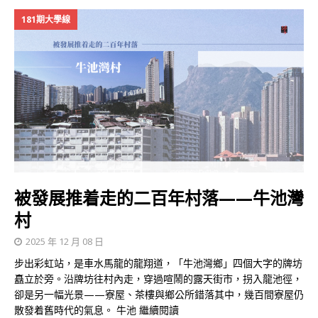
181期大學線
被發展推着走的二百年村落——牛池灣
村
2025 年 12 月 08 日
步出彩虹站，是車水馬龍的龍翔道，「牛池灣鄉」四個大字的牌坊
矗立於旁。沿牌坊往村內走，穿過喧鬧的露天街市，拐入龍池徑，
卻是另一幅光景——寮屋、茶樓與鄉公所錯落其中，幾百間寮屋仍
散發着舊時代的氣息。 牛池
繼續閱讀