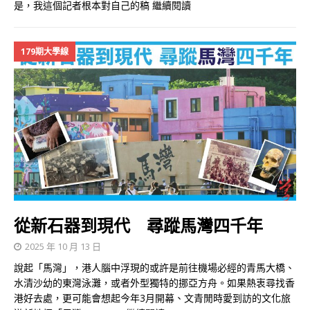
是，我這個記者根本對自己的稿
繼續閱讀
179期大學線
從新石器到現代 尋蹤馬灣四千年
2025 年 10 月 13 日
說起「馬灣」，港人腦中浮現的或許是前往機場必經的青馬大橋、
水清沙幼的東灣泳灘，或者外型獨特的挪亞方舟。如果熱衷尋找香
港好去處，更可能會想起今年3月開幕、文青閒時愛到訪的文化旅