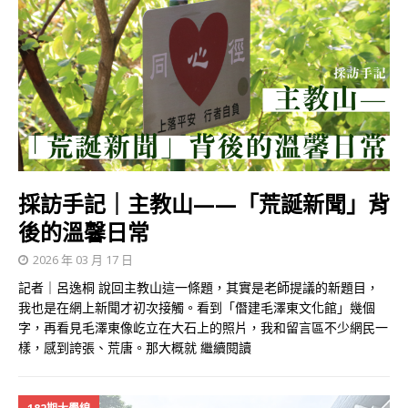
採訪手記｜主教山——「荒誕新聞」背
後的溫馨日常
2026 年 03 月 17 日
記者｜呂逸桐 說回主教山這一條題，其實是老師提議的新題目，
我也是在網上新聞才初次接觸。看到「僭建毛澤東文化館」幾個
字，再看見毛澤東像屹立在大石上的照片，我和留言區不少網民一
樣，感到誇張、荒唐。那大概就
繼續閱讀