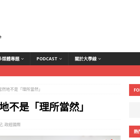
多媒體專題
PODCAST
關於大學線
當然地不是「理所當然」
FO
地不是「理所當然」
記
,
政經國際
熱