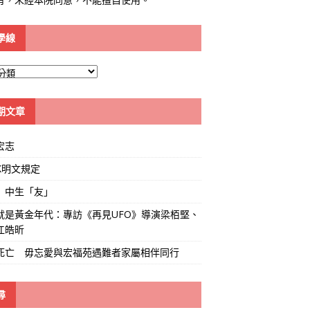
學線
期文章
宏志
K明文規定
」中生「友」
就是黃金年代：專訪《再見UFO》導演梁栢堅、
江皓昕
死亡 毋忘愛與宏福苑遇難者家屬相伴同行
尋