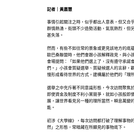
記者｜黃嘉慧
事情引起關注之時，似乎都出人意表，但又合
群情熱湧，街頭不少造勢活動，氣氛熱烈，但
甚失落。
然而，有些不如往常的景象或更見該地方的底
歐巴桑聯盟時，他們會跟小孩解釋政見，與小
會場提問：「如果他們選上了，沒有遵守承諾
們。」小孩會質疑選舉、質疑候選人的言辭，
慢形成看待世界的方式，建構屬於他們的「理
選舉之中充斥著不同意識形態，今次訪問聚焦
即使資金及制度不利小黨競爭，就如小孩般即
展，讓世界看見另一種的理所當然。瞬息萬變
能。
初涉《大學線》，每次訪問都打破了理解事物
然」之形態，常暗藏在所顯見的事物底下。