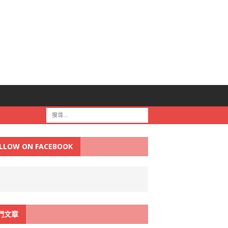
LLOW ON FACEBOOK
門文章