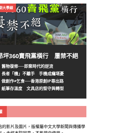
4期大學線
昂坪360賣飛黨橫行 屢禁不絕
舊物復修──即棄時代的逆流
長者「機」不離手 手機成癮堪憂
做創作≠乞食──香港原創IP尋出路
紙筆存溫度 文具店的堅守與轉型
權
站的影片及圖片，版權屬中文大學新聞與傳播學
有，未經本院同意，不能擅自使用。