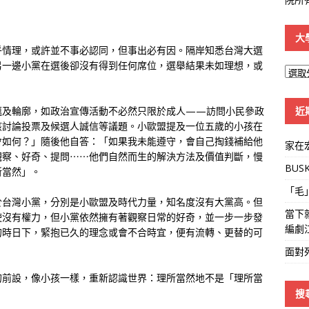
大
乎情理，或許並不事必認同，但事出必有因。隔岸知悉台灣大選
另一邊小黨在選後卻沒有得到任何席位，選舉結果未如理想，或
大
學
線
近
蘊及輪廓，如政治宣傳活動不必然只限於成人——訪問小民參政
孩討論投票及候選人誠信等議題。小歐盟提及一位五歲的小孩在
會如何？」隨後他自答：「如果我未能遵守，會自己掏錢補給他
家在
觀察、好奇、提問⋯⋯他們自然而生的解決方法及價值判斷，慢
BUS
所當然」。
「毛
於台灣小黨，分別是小歐盟及時代力量，知名度沒有大黨高。但
當下
使沒有權力，但小黨依然擁有著觀察日常的好奇，並一步一步發
編劇
的時日下，緊抱已久的理念或會不合時宜，便有流轉、更替的可
面對
的前設，像小孩一樣，重新認識世界：理所當然地不是「理所當
搜