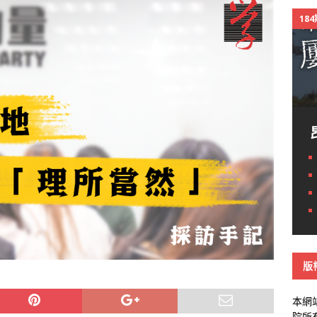
18
版
本網
院所